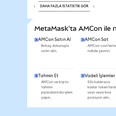
DAHA FAZLA İSTATİSTİK GÖR
DAHA FAZLA İSTATİSTİK GÖR
MetaMask'ta AMCon ile ne
AMCon Satın Al
AMCon Sat
Birkaç dokunuşla
AMCon coin'lerini
satın alın.
nakde çevirin.
Tahmin Et
Vadeli İşlemler
AMCon ve kripto
50x kaldıraca
tahmin
kadar token'lard
piyasalarında işlem
uzun veya kısa
yapın.
pozisyon alın.