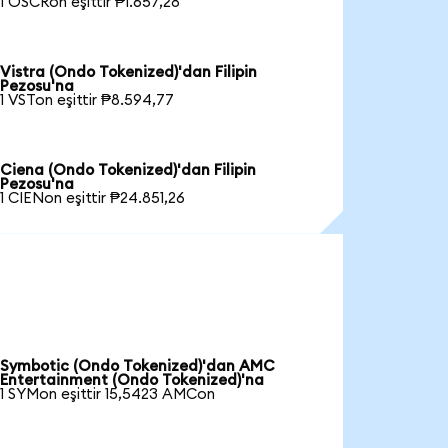
1 OSCRon eşittir ₱1.657,28
Vistra (Ondo Tokenized)'dan Filipin
Pezosu'na
1 VSTon eşittir ₱8.594,77
Ciena (Ondo Tokenized)'dan Filipin
Pezosu'na
1 CIENon eşittir ₱24.851,26
Symbotic (Ondo Tokenized)'dan AMC
Entertainment (Ondo Tokenized)'na
1 SYMon eşittir 15,5423 AMCon