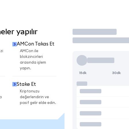
ler yapılır
İşlem Yap
AMCon Takas Et
zi
AMCon ile
blokzincirleri
arasında işlem
yapın.
15dk
30dk
Stake Et
Kriptonuzu
a
değerlendirin ve
pasif gelir elde edin.