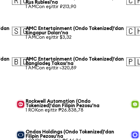
🇷🇺
🇨
Rus Rublesi'na
1 AMCon eşittir ₽213,90
'dan
AMC Entertainment (Ondo Tokenized)'dan
🇸🇬
🇨
Singapur Doları'na
1 AMCon eşittir $3,32
'dan
AMC Entertainment (Ondo Tokenized)'dan
🇧🇩
🇵
Bangladeş Takası'na
1 AMCon eşittir ৳320,89
Rockwell Automation (Ondo
Tokenized)'dan Filipin Pezosu'na
1 ROKon eşittir ₱26.838,78
Ondas Holdings (Ondo Tokenized)'dan
Filipin Pezosu'na