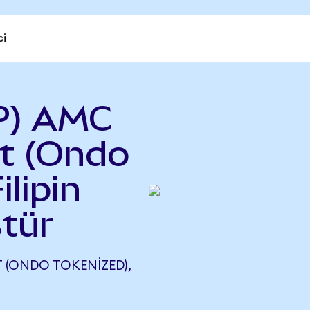
ci
P) AMC
t (Ondo
ilipin
tür
 (ONDO TOKENIZED),