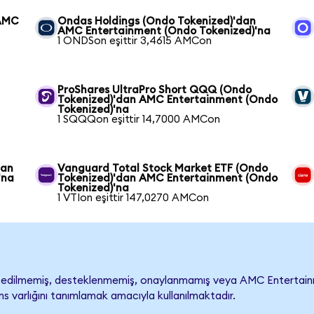
 AMC
Ondas Holdings (Ondo Tokenized)'dan
AMC Entertainment (Ondo Tokenized)'na
1 ONDSon eşittir 3,4615 AMCon
ProShares UltraPro Short QQQ (Ondo
Tokenized)'dan AMC Entertainment (Ondo
Tokenized)'na
1 SQQQon eşittir 14,7000 AMCon
dan
Vanguard Total Stock Market ETF (Ondo
'na
Tokenized)'dan AMC Entertainment (Ondo
Tokenized)'na
1 VTIon eşittir 147,0270 AMCon
dilmemiş, desteklenmemiş, onaylanmamış veya AMC Entertainment i
s varlığını tanımlamak amacıyla kullanılmaktadır.