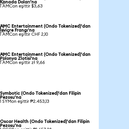

Kanada Doları'na
1 AMCon eşittir $3,63
AMC Entertainment (Ondo Tokenized)'dan

İsviçre Frangı'na
1 AMCon eşittir CHF 2,10
AMC Entertainment (Ondo Tokenized)'dan

Polonya Zlotisi'na
1 AMCon eşittir zł 9,66
Symbotic (Ondo Tokenized)'dan Filipin
Pezosu'na
1 SYMon eşittir ₱2.453,13
Oscar Health (Ondo Tokenized)'dan Filipin
Pezosu'na