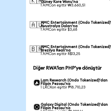
🇰🇷
Güney Kore Wonu'na
1 AMCon eşittir ₩3.660,51
AMC Entertainment (Ondo Tokenized)
🇦🇺
Avustralya Doları'na
1 AMCon eşittir $3,68
AMC Entertainment (Ondo Tokenized)
🇧🇷
Brezilya Reali'na
1 AMCon eşittir R$13,25
Diğer RWA'ları PHP'ye dönüştür
Lam Research (Ondo Tokenized)'dan
Filipin Pezosu'na
1 LRCXon eşittir ₱18.710,23
Galaxy Digital (Ondo Tokenized)'dan
Filipin Pezosu'na