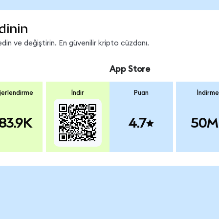
dinin
n ve değiştirin. En güvenilir kripto cüzdanı.
App Store
erlendirme
İndir
Puan
İndirme
83.9K
4.7
50M