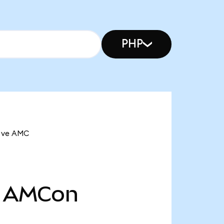
PHP
n ve AMC
AMCon