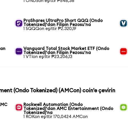
1 ONDSon eşittir ₱546,36
ProShares UltraPro Short QQQ (Ondo
Tokenized)'dan Filipin Pezosu'na
1 SQQQon eşittir ₱2.320,19
dan
Vanguard Total Stock Market ETF (Ondo
Tokenized)'dan Filipin Pezosu'na
1 VTIon eşittir ₱23.206,13
nment (Ondo Tokenized) (AMCon) coin'e çevirin
 AMC
Rockwell Automation (Ondo
Tokenized)'dan AMC Entertainment (Ondo
Tokenized)'na
1 ROKon eşittir 170,0424 AMCon