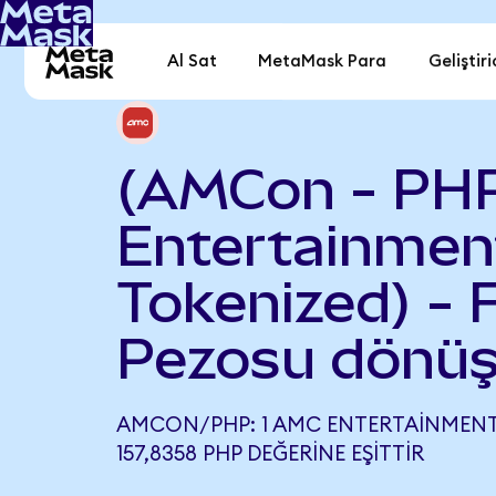
Al Sat
MetaMask Para
Geliştiri
(AMCon - PH
Entertainmen
Tokenized) - F
Pezosu dönüş
AMCON/PHP: 1 AMC ENTERTAINMENT
157,8358 PHP DEĞERINE EŞITTIR