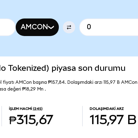
AMCON
o Tokenized) piyasa son durumu
 fiyatı AMCon başına ₱157,84. Dolaşımdaki arzı 115,97 B AMCo
sa değeri ₱18,29 Mn .
İŞLEM HACMI
(24S)
DOLAŞIMDAKI ARZ
₱315,67
115,97 B