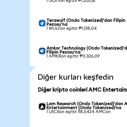
1 GLXYon eşittir ₱1.200,16
Terawulf (Ondo Tokenized)'dan Filipin
Pezosu'na
1 WULFon eşittir ₱1.018,04
Amkor Technology (Ondo Tokenized)'
Filipin Pezosu'na
1 AMKRon eşittir ₱3.326,09
Diğer kurları keşfedin
Diğer kripto coinleri AMC Entertai
Lam Research (Ondo Tokenized)'dan
Entertainment (Ondo Tokenized)'na
1 LRCXon eşittir 118,5424 AMCon