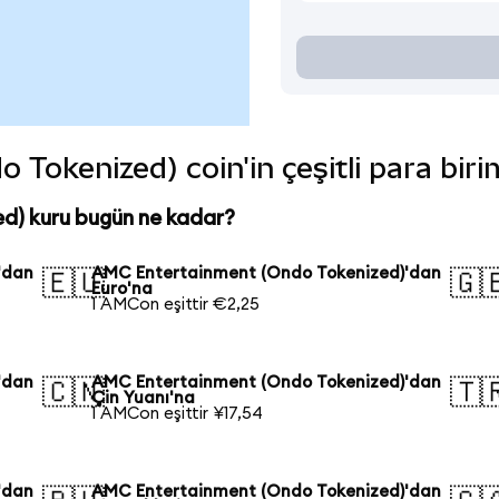
Tokenized) coin'in çeşitli para biri
d) kuru bugün ne kadar?
'dan
AMC Entertainment (Ondo Tokenized)'dan
🇪🇺
🇬
Euro'na
1 AMCon eşittir €2,25
'dan
AMC Entertainment (Ondo Tokenized)'dan
🇨🇳
🇹
Çin Yuanı'na
1 AMCon eşittir ¥17,54
'dan
AMC Entertainment (Ondo Tokenized)'dan