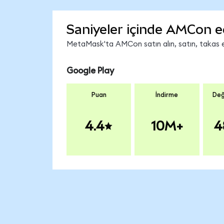
Saniyeler içinde AMCon e
MetaMask'ta AMCon satın alın, satın, takas edi
Google Play
Puan
İndirme
Değ
4.4
10M+
4