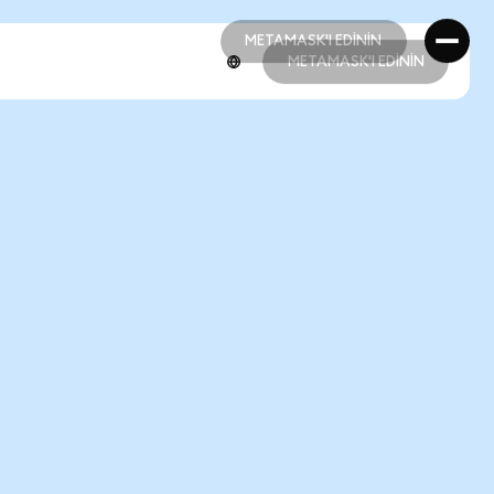
METAMASK'I EDİNİN
METAMASK'I EDİNİN
METAMASK'I EDİNİN
METAMASK'I EDİNİN