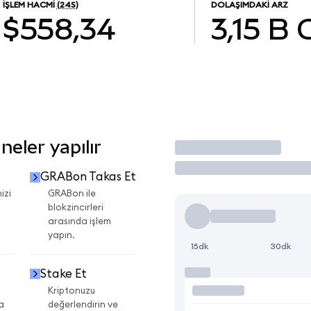
İŞLEM HACMI
(24S)
DOLAŞIMDAKI ARZ
$558,34
3,15 B
eler yapılır
İşlem Yap
GRABon Takas Et
izi
GRABon ile
blokzincirleri
arasında işlem
yapın.
15dk
30dk
Stake Et
Kriptonuzu
a
değerlendirin ve