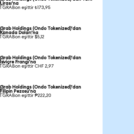

Lirası'na
1 GRABon eşittir ₺173,95
Grab Holdings (Ondo Tokenized)'dan

Kanada Doları'na
1 GRABon eşittir $5,12
Grab Holdings (Ondo Tokenized)'dan

İsviçre Frangı'na
1 GRABon eşittir CHF 2,97
Grab Holdings (Ondo Tokenized)'dan

Filipin Pezosu'na
1 GRABon eşittir ₱222,20