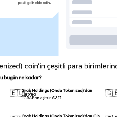
pasif gelir elde edin.
ized) coin'in çeşitli para birimleri
ru bugün ne kadar?
Grab Holdings (Ondo Tokenized)'dan
🇪🇺
🇬
Euro'na
1 GRABon eşittir €3,17
Grab Holdings (Ondo Tokenized)'dan Çin