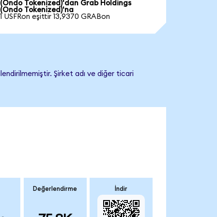
(Ondo Tokenized)'dan Grab Holdings
(Ondo Tokenized)'na
1 USFRon eşittir 13,9370 GRABon
dirilmemiştir. Şirket adı ve diğer ticari
Değerlendirme
İndir