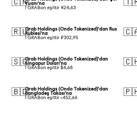
🇨🇳
🇹
Yuanı'na
1 GRABon eşittir ¥24,63
Grab Holdings (Ondo Tokenized)'dan Rus
🇷🇺
🇨
Rublesi'na
1 GRABon eşittir ₽302,95
Grab Holdings (Ondo Tokenized)'dan
🇸🇬
🇨
Singapur Doları'na
1 GRABon eşittir $4,68
Grab Holdings (Ondo Tokenized)'dan
🇧🇩
🇵
Bangladeş Takası'na
1 GRABon eşittir ৳452,66