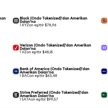
kan
Block (Ondo Tokenized)'dan Amerikan
Doları'na
1 XYZon eşittir $78,96
n
Verizon (Ondo Tokenized)'dan Amerikan
Doları'na
1 VZon eşittir $48,18
Bank of America (Ondo Tokenized)'dan
Amerikan Doları'na
1 BACon eşittir $63,48
Strive Preferred (Ondo Tokenized)'dan
Amerikan Doları'na
1 SATAon eşittir $99,57