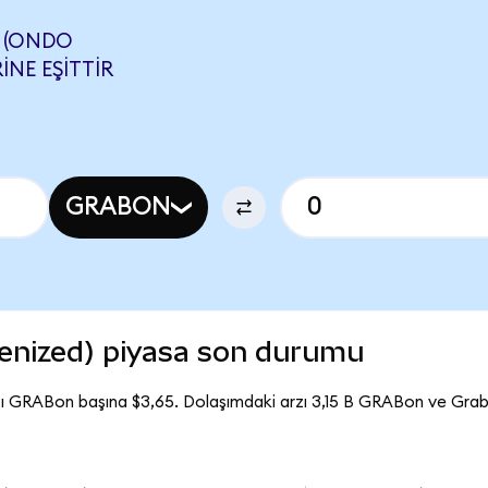
 (ONDO
INE EŞITTIR
GRABON
enized) piyasa son durumu
tı GRABon başına $3,65. Dolaşımdaki arzı 3,15 B GRABon ve Gra