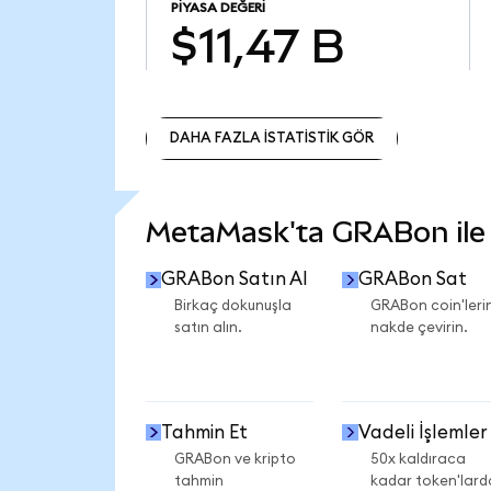
PIYASA DEĞERI
$11,47 B
DAHA FAZLA İSTATİSTİK GÖR
DAHA FAZLA İSTATİSTİK GÖR
MetaMask'ta GRABon ile n
GRABon Satın Al
GRABon Sat
Birkaç dokunuşla
GRABon coin'lerin
satın alın.
nakde çevirin.
Tahmin Et
Vadeli İşlemler
GRABon ve kripto
50x kaldıraca
tahmin
kadar token'lard