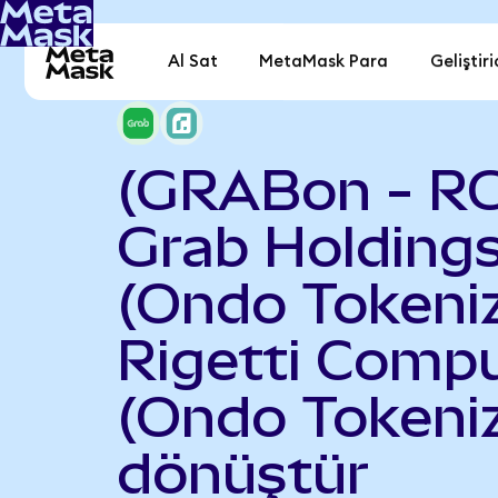
Al Sat
MetaMask Para
Geliştiri
(GRABon - RG
Grab Holding
(Ondo Tokeniz
Rigetti Comp
(Ondo Tokeni
dönüştür