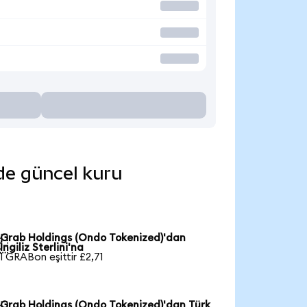
nde güncel kuru
Grab Holdings (Ondo Tokenized)'dan

İngiliz Sterlini'na
1 GRABon eşittir £2,71
Grab Holdings (Ondo Tokenized)'dan Türk