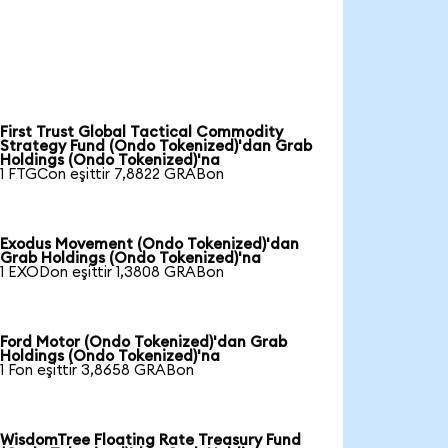
First Trust Global Tactical Commodity
Strategy Fund (Ondo Tokenized)'dan Grab
Holdings (Ondo Tokenized)'na
1 FTGCon eşittir 7,8822 GRABon
Exodus Movement (Ondo Tokenized)'dan
Grab Holdings (Ondo Tokenized)'na
1 EXODon eşittir 1,3808 GRABon
Ford Motor (Ondo Tokenized)'dan Grab
Holdings (Ondo Tokenized)'na
1 Fon eşittir 3,8658 GRABon
WisdomTree Floating Rate Treasury Fund