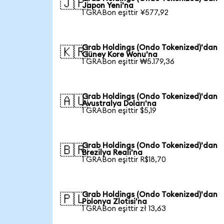
🇯🇵
Japon Yeni'na
1 GRABon eşittir ¥577,92
Grab Holdings (Ondo Tokenized)'dan
🇰🇷
Güney Kore Wonu'na
1 GRABon eşittir ₩5.179,36
Grab Holdings (Ondo Tokenized)'dan
🇦🇺
Avustralya Doları'na
1 GRABon eşittir $5,19
Grab Holdings (Ondo Tokenized)'dan
🇧🇷
Brezilya Reali'na
1 GRABon eşittir R$18,70
Grab Holdings (Ondo Tokenized)'dan
🇵🇱
Polonya Zlotisi'na
1 GRABon eşittir zł 13,63