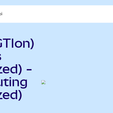
ci
TIon)
s
ed) -
uting
zed)