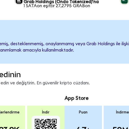
Grab Holdings (Ondo Tokenized)'na
1 SATAon eşittir 27,2795 GRABon
iş, desteklenmemiş, onaylanmamış veya Grab Holdings ile ilişkilen
tanımlamak amacıyla kullanılmaktadır.
edinin
in ve değiştirin. En güvenilir kripto cüzdanı.
App Store
erlendirme
İndir
Puan
İndirme