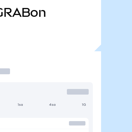
GRABon
1sa
4sa
1G