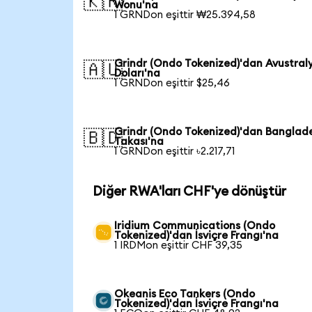
🇰🇷
Wonu'na
1 GRNDon eşittir ₩25.394,58
Grindr (Ondo Tokenized)'dan Avustral
🇦🇺
Doları'na
1 GRNDon eşittir $25,46
Grindr (Ondo Tokenized)'dan Banglad
🇧🇩
Takası'na
1 GRNDon eşittir ৳2.217,71
Diğer RWA'ları CHF'ye dönüştür
Iridium Communications (Ondo
Tokenized)'dan İsviçre Frangı'na
1 IRDMon eşittir CHF 39,35
Okeanis Eco Tankers (Ondo
Tokenized)'dan İsviçre Frangı'na