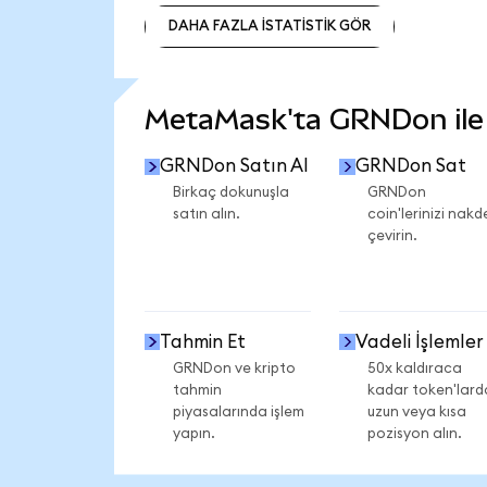
DAHA FAZLA İSTATİSTİK GÖR
DAHA FAZLA İSTATİSTİK GÖR
MetaMask'ta GRNDon ile n
GRNDon Satın Al
GRNDon Sat
Birkaç dokunuşla
GRNDon
satın alın.
coin'lerinizi nakd
çevirin.
Tahmin Et
Vadeli İşlemler
GRNDon ve kripto
50x kaldıraca
tahmin
kadar token'lard
piyasalarında işlem
uzun veya kısa
yapın.
pozisyon alın.