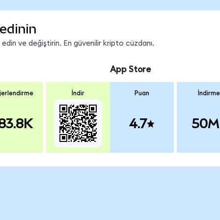
edinin
in ve değiştirin. En güvenilir kripto cüzdanı.
App Store
erlendirme
İndir
Puan
İndirme
83.8K
4.7
50M