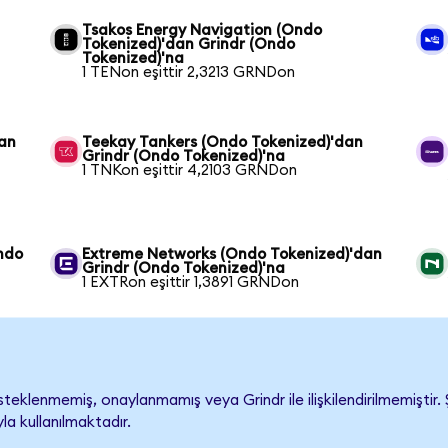
Tsakos Energy Navigation (Ondo
Tokenized)'dan Grindr (Ondo
Tokenized)'na
1 TENon eşittir 2,3213 GRNDon
dan
Teekay Tankers (Ondo Tokenized)'dan
Grindr (Ondo Tokenized)'na
1 TNKon eşittir 4,2103 GRNDon
ndo
Extreme Networks (Ondo Tokenized)'dan
Grindr (Ondo Tokenized)'na
1 EXTRon eşittir 1,3891 GRNDon
teklenmemiş, onaylanmamış veya Grindr ile ilişkilendirilmemiştir. Ş
a kullanılmaktadır.