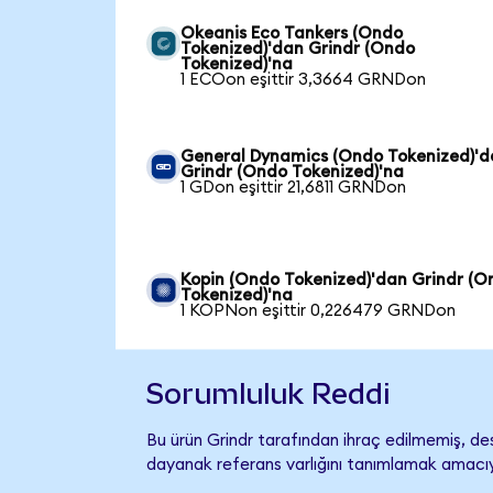
Okeanis Eco Tankers (Ondo
Tokenized)'dan Grindr (Ondo
Tokenized)'na
1 ECOon eşittir 3,3664 GRNDon
General Dynamics (Ondo Tokenized)'
Grindr (Ondo Tokenized)'na
1 GDon eşittir 21,6811 GRNDon
Kopin (Ondo Tokenized)'dan Grindr (O
Tokenized)'na
1 KOPNon eşittir 0,226479 GRNDon
Sorumluluk Reddi
Bu ürün Grindr tarafından ihraç edilmemiş, des
dayanak referans varlığını tanımlamak amacıyl