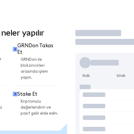
eler yapılır
İşlem Yap
GRNDon Takas
Et
e
GRNDon ile
blokzincirleri
arasında işlem
15dk
30dk
yapın.
Stake Et
Kriptonuzu
a
değerlendirin ve
pasif gelir elde edin.