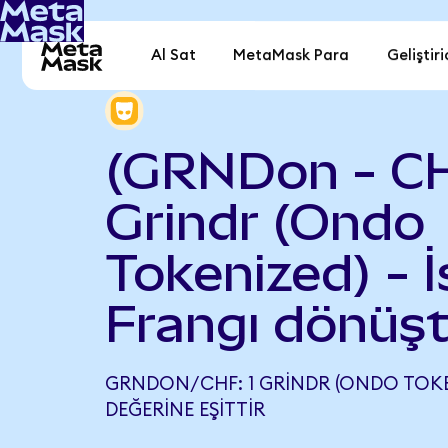
Al Sat
MetaMask Para
Geliştiri
(GRNDon - C
Grindr (Ondo
Tokenized) - İ
Frangı dönüşt
GRNDON/CHF: 1 GRINDR (ONDO TOKEN
DEĞERINE EŞITTIR