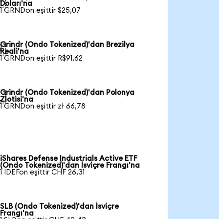

Doları'na
1 GRNDon eşittir $25,07
Grindr (Ondo Tokenized)'dan Brezilya

Reali'na
1 GRNDon eşittir R$91,62
Grindr (Ondo Tokenized)'dan Polonya

Zlotisi'na
1 GRNDon eşittir zł 66,78
iShares Defense Industrials Active ETF
(Ondo Tokenized)'dan İsviçre Frangı'na
1 IDEFon eşittir CHF 26,31
SLB (Ondo Tokenized)'dan İsviçre
Frangı'na