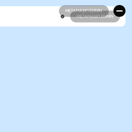
METAMASK'I EDİNİN
METAMASK'I EDİNİN
METAMASK'I EDİNİN
METAMASK'I EDİNİN