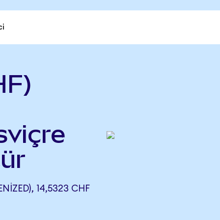
ci
HF)
sviçre
ür
IZED), 14,5323 CHF