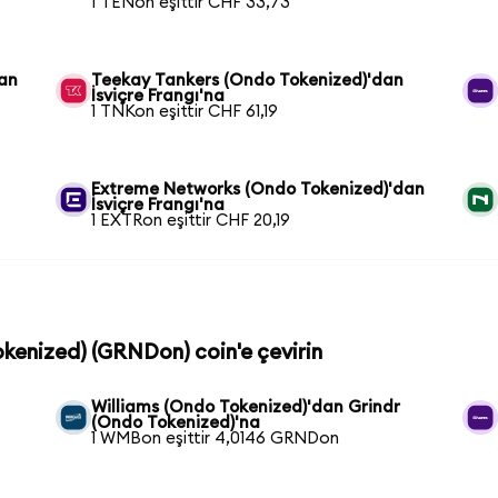
1 TENon eşittir CHF 33,73
dan
Teekay Tankers (Ondo Tokenized)'dan
İsviçre Frangı'na
1 TNKon eşittir CHF 61,19
Extreme Networks (Ondo Tokenized)'dan
İsviçre Frangı'na
1 EXTRon eşittir CHF 20,19
Tokenized) (GRNDon) coin'e çevirin
Williams (Ondo Tokenized)'dan Grindr
(Ondo Tokenized)'na
1 WMBon eşittir 4,0146 GRNDon