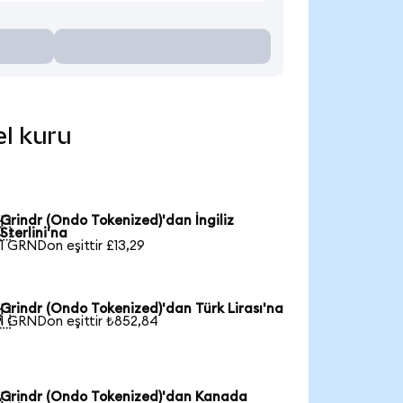
el kuru
Grindr (Ondo Tokenized)'dan İngiliz

Sterlini'na
1 GRNDon eşittir £13,29
Grindr (Ondo Tokenized)'dan Türk Lirası'na

1 GRNDon eşittir ₺852,84
Grindr (Ondo Tokenized)'dan Kanada