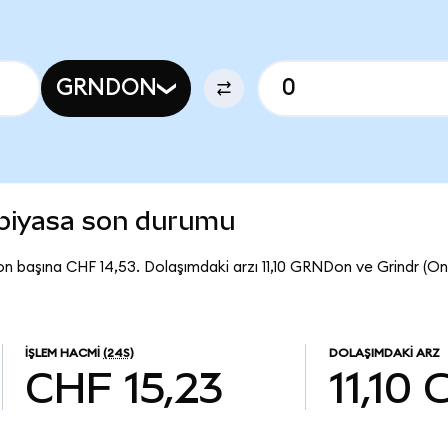
GRNDON
 piyasa son durumu
n başına CHF 14,53. Dolaşımdaki arzı 11,10 GRNDon ve Grindr (
İŞLEM HACMI
(24S)
DOLAŞIMDAKI ARZ
CHF 15,23
11,10