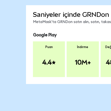
Saniyeler içinde GRNDon 
MetaMask'ta GRNDon satın alın, satın, takas ed
Google Play
Puan
İndirme
Değ
4.4
10M+
4