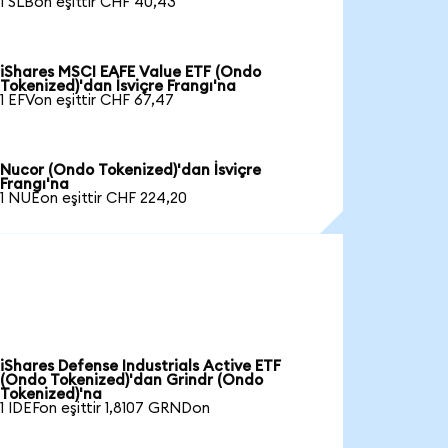
1 SLBon eşittir CHF 40,43
iShares MSCI EAFE Value ETF (Ondo
Tokenized)'dan İsviçre Frangı'na
1 EFVon eşittir CHF 67,47
Nucor (Ondo Tokenized)'dan İsviçre
Frangı'na
1 NUEon eşittir CHF 224,20
iShares Defense Industrials Active ETF
(Ondo Tokenized)'dan Grindr (Ondo
Tokenized)'na
1 IDEFon eşittir 1,8107 GRNDon