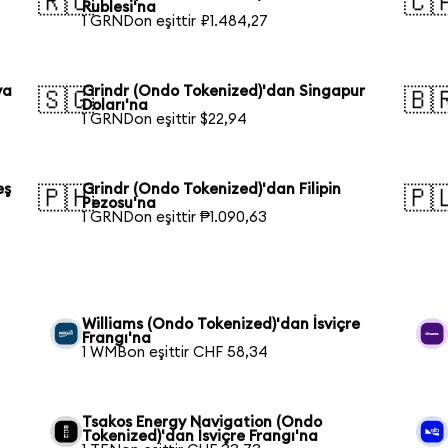
🇷🇺
🇨
Rublesi'na
1 GRNDon eşittir ₽1.484,27
ya
Grindr (Ondo Tokenized)'dan Singapur
🇸🇬
🇧
Doları'na
1 GRNDon eşittir $22,94
eş
Grindr (Ondo Tokenized)'dan Filipin
🇵🇭
🇵
Pezosu'na
1 GRNDon eşittir ₱1.090,63
Williams (Ondo Tokenized)'dan İsviçre
Frangı'na
1 WMBon eşittir CHF 58,34
Tsakos Energy Navigation (Ondo
Tokenized)'dan İsviçre Frangı'na