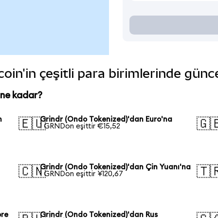
oin'in çeşitli para birimlerinde günc
 ne kadar?
n
Grindr (Ondo Tokenized)'dan Euro'na
🇪🇺
🇬
1 GRNDon eşittir €15,52
Grindr (Ondo Tokenized)'dan Çin Yuanı'na
🇨🇳
🇹
1 GRNDon eşittir ¥120,67
ore
Grindr (Ondo Tokenized)'dan Rus