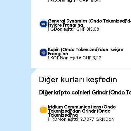
1 ECOon eşittir CHF 48,92
General Dynamics (Ondo Tokenized)'
İsviçre Frangı'na
1 GDon eşittir CHF 315,08
Kopin (Ondo Tokenized)'dan İsviçre
Frangı'na
1 KOPNon eşittir CHF 3,29
Diğer kurları keşfedin
Diğer kripto coinleri Grindr (Ondo 
Iridium Communications (Ondo
Tokenized)'dan Grindr (Ondo
Tokenized)'na
1 IRDMon eşittir 2,7077 GRNDon