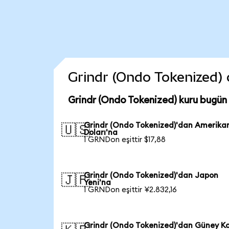
Grindr (Ondo Tokenized) c
Grindr (Ondo Tokenized) kuru bugün
Grindr (Ondo Tokenized)'dan Amerika
🇺🇸
Doları'na
1 GRNDon eşittir $17,88
Grindr (Ondo Tokenized)'dan Japon
🇯🇵
Yeni'na
1 GRNDon eşittir ¥2.832,16
Grindr (Ondo Tokenized)'dan Güney K