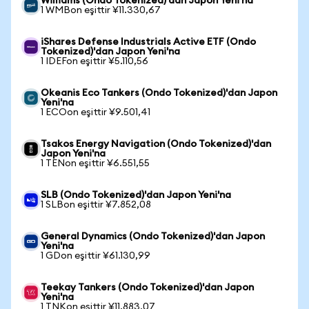
Williams (Ondo Tokenized)'dan Japon Yeni'na
1 WMBon eşittir ¥11.330,67
iShares Defense Industrials Active ETF (Ondo
Tokenized)'dan Japon Yeni'na
1 IDEFon eşittir ¥5.110,56
Okeanis Eco Tankers (Ondo Tokenized)'dan Japon
Yeni'na
1 ECOon eşittir ¥9.501,41
Tsakos Energy Navigation (Ondo Tokenized)'dan
Japon Yeni'na
1 TENon eşittir ¥6.551,55
SLB (Ondo Tokenized)'dan Japon Yeni'na
1 SLBon eşittir ¥7.852,08
General Dynamics (Ondo Tokenized)'dan Japon
Yeni'na
1 GDon eşittir ¥61.130,99
Teekay Tankers (Ondo Tokenized)'dan Japon
Yeni'na
1 TNKon eşittir ¥11.883,07