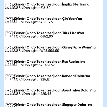
Grindr (Ondo Tokenized)'dan İngiliz Sterlini'na
🇬🇧
1 GRNDon eşittir £13,32
Grindr (Ondo Tokenized)'dan Çin Yuanı'na
🇨🇳
1 GRNDon eşittir ¥120,96
Grindr (Ondo Tokenized)'dan Türk Lirası'na
🇹🇷
1 GRNDon eşittir ₺852,99
Grindr (Ondo Tokenized)'dan Güney Kore Wonu'na
🇰🇷
1 GRNDon eşittir ₩25.556,55
Grindr (Ondo Tokenized)'dan Rus Rublesi'na
🇷🇺
1 GRNDon eşittir ₽1.451,67
Grindr (Ondo Tokenized)'dan Kanada Doları'na
🇨🇦
1 GRNDon eşittir $25,12
Grindr (Ondo Tokenized)'dan Avustralya Doları'na
🇦🇺
1 GRNDon eşittir $25,45
Grindr (Ondo Tokenized)'dan Singapur Doları'na
🇸🇬