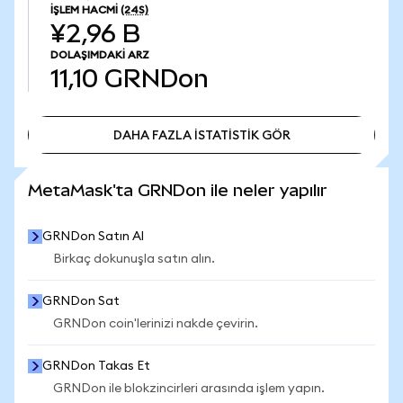
İŞLEM HACMI
(24S)
¥2,96 B
DOLAŞIMDAKI ARZ
11,10
GRNDon
DAHA FAZLA İSTATİSTİK GÖR
DAHA FAZLA İSTATİSTİK GÖR
MetaMask'ta GRNDon ile neler yapılır
GRNDon Satın Al
Birkaç dokunuşla satın alın.
GRNDon Sat
GRNDon coin'lerinizi nakde çevirin.
GRNDon Takas Et
GRNDon ile blokzincirleri arasında işlem yapın.