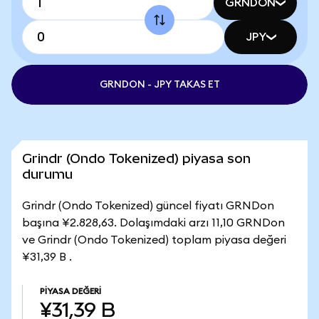
GRNDON
JPY
GRNDON - JPY TAKAS ET
Grindr (Ondo Tokenized) piyasa son
durumu
Grindr (Ondo Tokenized) güncel fiyatı GRNDon
başına ¥2.828,63. Dolaşımdaki arzı 11,10 GRNDon
ve Grindr (Ondo Tokenized) toplam piyasa değeri
¥31,39 B .
PIYASA DEĞERI
¥31,39 B