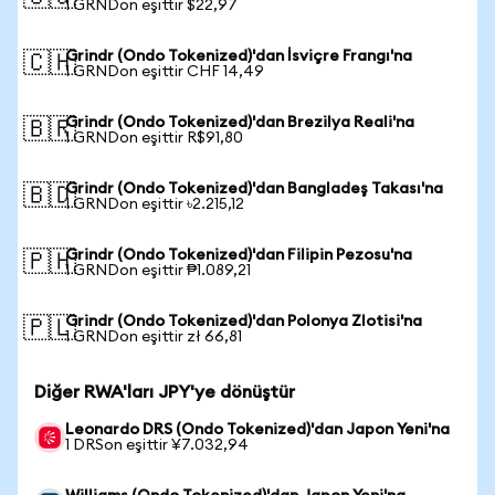
1 GRNDon eşittir $22,97
Grindr (Ondo Tokenized)'dan İsviçre Frangı'na
🇨🇭
1 GRNDon eşittir CHF 14,49
Grindr (Ondo Tokenized)'dan Brezilya Reali'na
🇧🇷
1 GRNDon eşittir R$91,80
Grindr (Ondo Tokenized)'dan Bangladeş Takası'na
🇧🇩
1 GRNDon eşittir ৳2.215,12
Grindr (Ondo Tokenized)'dan Filipin Pezosu'na
🇵🇭
1 GRNDon eşittir ₱1.089,21
Grindr (Ondo Tokenized)'dan Polonya Zlotisi'na
🇵🇱
1 GRNDon eşittir zł 66,81
Diğer RWA'ları JPY'ye dönüştür
Leonardo DRS (Ondo Tokenized)'dan Japon Yeni'na
1 DRSon eşittir ¥7.032,94