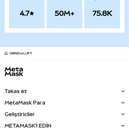
4.7
50M+
75.8K
GRNDon/JPY
MetaMask site alt bilgisi
Takas et
Takas İşlemleri
MetaMask Para
Tahmin Et
YENİ
Kripto Al
Geliştiriciler
Perps
YENİ
MetaMask Kart
Dökümantasyon
METAMASK'İ EDİN
RWA'lar