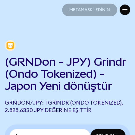
METAMASK'I EDİNİN
METAMASK'I EDİNİN
(GRNDon - JPY) Grindr
(Ondo Tokenized) -
Japon Yeni dönüştür
GRNDON/JPY: 1 GRINDR (ONDO TOKENIZED),
2.828,6330 JPY DEĞERINE EŞITTIR