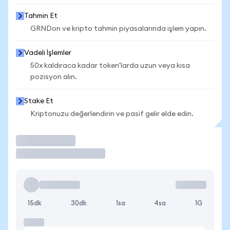
Tahmin Et
GRNDon ve kripto tahmin piyasalarında işlem yapın.
Vadeli İşlemler
50x kaldıraca kadar token'larda uzun veya kısa
pozisyon alın.
Stake Et
Kriptonuzu değerlendirin ve pasif gelir elde edin.
İşlem Yap
15dk
30dk
1sa
4sa
1G