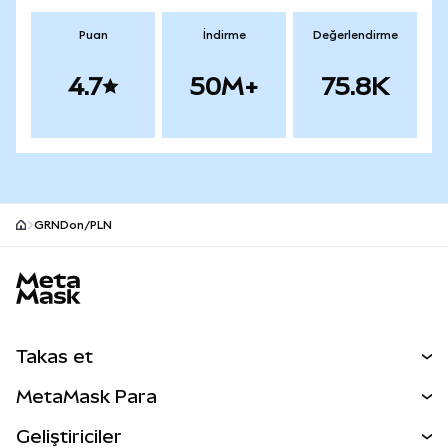
Puan
İndirme
Değerlendirme
4.7
50M+
75.8K
GRNDon/PLN
MetaMask site alt bilgisi
Takas et
Takas İşlemleri
MetaMask Para
Tahmin Et
YENİ
Kripto Al
Geliştiriciler