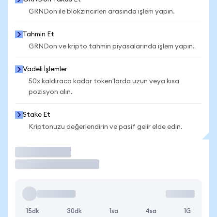
GRNDon ile blokzincirleri arasında işlem yapın.
Tahmin Et
GRNDon ve kripto tahmin piyasalarında işlem yapın.
Vadeli İşlemler
50x kaldıraca kadar token'larda uzun veya kısa
pozisyon alın.
Stake Et
Kriptonuzu değerlendirin ve pasif gelir elde edin.
İşlem Yap
15dk
30dk
1sa
4sa
1G