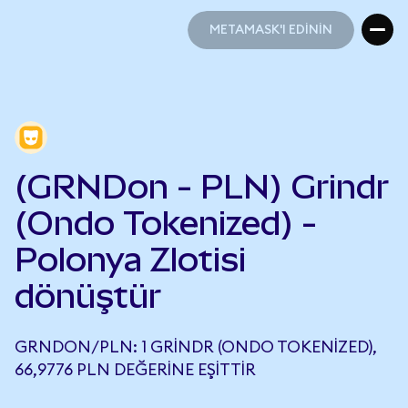
METAMASK'I EDİNİN
METAMASK'I EDİNİN
(GRNDon - PLN) Grindr
(Ondo Tokenized) -
Polonya Zlotisi
dönüştür
GRNDON/PLN: 1 GRINDR (ONDO TOKENIZED),
66,9776 PLN DEĞERINE EŞITTIR