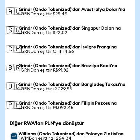
Grindr (Ondo Tokenized)'dan Avustralya Doları'na
🇦🇺
1 GRNDon eşittir $25,49
Grindr (Ondo Tokenized)'dan Singapur Doları'na
🇸🇬
1 GRNDon eşittir $23,02
Grindr (Ondo Tokenized)'dan İsviçre Frangı'na
🇨🇭
1 GRNDon eşittir CHF 14,56
Grindr (Ondo Tokenized)'dan Brezilya Reali'na
🇧🇷
1 GRNDon eşittir R$91,82
Grindr (Ondo Tokenized)'dan Bangladeş Takası'na
🇧🇩
1 GRNDon eşittir ৳2.229,53
Grindr (Ondo Tokenized)'dan Filipin Pezosu'na
🇵🇭
1 GRNDon eşittir ₱1.093,45
Diğer RWA'ları PLN'ye dönüştür
Williams (Ondo Tokenized)'dan Polonya Zlotisi'na
1 WMBon eşittir zł 264,34