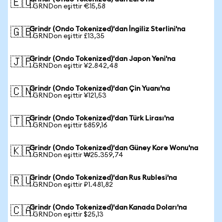
🇪🇺
1 GRNDon eşittir €15,58
Grindr (Ondo Tokenized)'dan İngiliz Sterlini'na
🇬🇧
1 GRNDon eşittir £13,35
Grindr (Ondo Tokenized)'dan Japon Yeni'na
🇯🇵
1 GRNDon eşittir ¥2.842,48
Grindr (Ondo Tokenized)'dan Çin Yuanı'na
🇨🇳
1 GRNDon eşittir ¥121,53
Grindr (Ondo Tokenized)'dan Türk Lirası'na
🇹🇷
1 GRNDon eşittir ₺859,16
Grindr (Ondo Tokenized)'dan Güney Kore Wonu'na
🇰🇷
1 GRNDon eşittir ₩25.359,74
Grindr (Ondo Tokenized)'dan Rus Rublesi'na
🇷🇺
1 GRNDon eşittir ₽1.481,82
Grindr (Ondo Tokenized)'dan Kanada Doları'na
🇨🇦
1 GRNDon eşittir $25,13