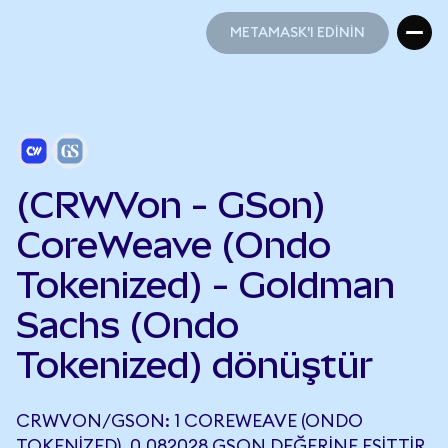
METAMASK'I EDİNİN
METAMASK'I EDİNİN
(CRWVon - GSon)
CoreWeave (Ondo
Tokenized) - Goldman
Sachs (Ondo
Tokenized) dönüştür
CRWVON/GSON: 1 COREWEAVE (ONDO
TOKENIZED), 0,082028 GSON DEĞERINE EŞITTIR