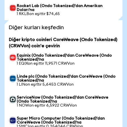
Rocket Lab (Ondo Tokenized)'dan Amerikan
Doları'na
1 RKLBon eşittir $74,65
Diğer kurları keşfedin
Diğer kripto coinleri CoreWeave (Ondo Tokenized)
(CRWVon) coin'e çevirin
Equinix (Ondo Tokenized)'dan CoreWeave (Ondo
Tokenized)'na
1 EQIXon eşittir 11,9571 CRWVon
Linde plc (Ondo Tokenized)'dan CoreWeave (Ondo
Tokenized)'na
1 LINon eşittir 5,6453 CRWVon
ServiceNow (Ondo Tokenized)'dan CoreWeave
(Ondo Tokenized)'na
1 NOWon eşittir 6,5922 CRWVon
Super Micro Computer (Ondo Tokenized)'dan
CoreWeave (Ondo Tokenized)'na
1 SMCIon eşittir 0,354046 CRWVon