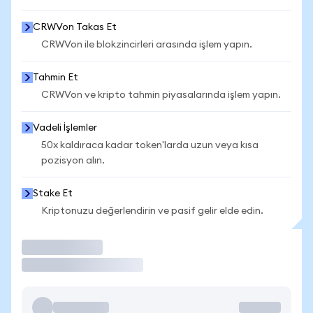
CRWVon Takas Et
CRWVon ile blokzincirleri arasında işlem yapın.
Tahmin Et
CRWVon ve kripto tahmin piyasalarında işlem yapın.
Vadeli İşlemler
50x kaldıraca kadar token'larda uzun veya kısa
pozisyon alın.
Stake Et
Kriptonuzu değerlendirin ve pasif gelir elde edin.
İşlem Yap