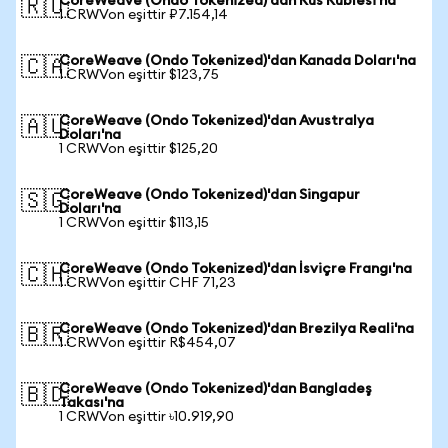
CoreWeave (Ondo Tokenized)'dan Rus Rublesi'na
🇷🇺
1 CRWVon eşittir ₽7.154,14
CoreWeave (Ondo Tokenized)'dan Kanada Doları'na
🇨🇦
1 CRWVon eşittir $123,75
CoreWeave (Ondo Tokenized)'dan Avustralya
🇦🇺
Doları'na
1 CRWVon eşittir $125,20
CoreWeave (Ondo Tokenized)'dan Singapur
🇸🇬
Doları'na
1 CRWVon eşittir $113,15
CoreWeave (Ondo Tokenized)'dan İsviçre Frangı'na
🇨🇭
1 CRWVon eşittir CHF 71,23
CoreWeave (Ondo Tokenized)'dan Brezilya Reali'na
🇧🇷
1 CRWVon eşittir R$454,07
CoreWeave (Ondo Tokenized)'dan Bangladeş
🇧🇩
Takası'na
1 CRWVon eşittir ৳10.919,90