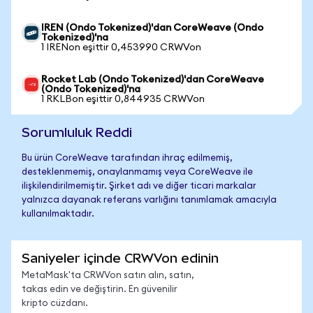
IREN (Ondo Tokenized)'dan CoreWeave (Ondo
Tokenized)'na
1 IRENon eşittir 0,453990 CRWVon
Rocket Lab (Ondo Tokenized)'dan CoreWeave
(Ondo Tokenized)'na
1 RKLBon eşittir 0,844935 CRWVon
Sorumluluk Reddi
Bu ürün CoreWeave tarafından ihraç edilmemiş,
desteklenmemiş, onaylanmamış veya CoreWeave ile
ilişkilendirilmemiştir. Şirket adı ve diğer ticari markalar
yalnızca dayanak referans varlığını tanımlamak amacıyla
kullanılmaktadır.
Saniyeler içinde CRWVon edinin
MetaMask'ta CRWVon satın alın, satın,
takas edin ve değiştirin. En güvenilir
kripto cüzdanı.