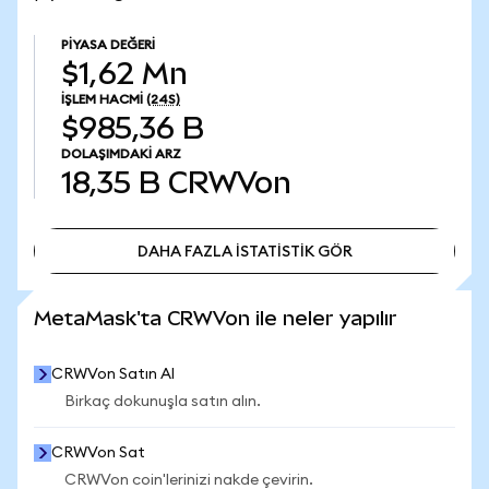
PIYASA DEĞERI
$1,62 Mn
İŞLEM HACMI
(24S)
$985,36 B
DOLAŞIMDAKI ARZ
18,35 B
CRWVon
DAHA FAZLA İSTATİSTİK GÖR
DAHA FAZLA İSTATİSTİK GÖR
MetaMask'ta CRWVon ile neler yapılır
CRWVon Satın Al
Birkaç dokunuşla satın alın.
CRWVon Sat
CRWVon coin'lerinizi nakde çevirin.