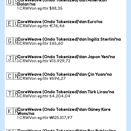
CoreWeave (Ondo Tokenized)'dan Amerikan
🇺🇸
Doları'na
1 CRWVon eşittir $88,35
CoreWeave (Ondo Tokenized)'dan Euro'na
🇪🇺
1 CRWVon eşittir €76,46
CoreWeave (Ondo Tokenized)'dan İngiliz Sterlini'na
🇬🇧
1 CRWVon eşittir £65,60
CoreWeave (Ondo Tokenized)'dan Japon Yeni'na
🇯🇵
1 CRWVon eşittir ¥13.929,72
CoreWeave (Ondo Tokenized)'dan Çin Yuanı'na
🇨🇳
1 CRWVon eşittir ¥596,27
CoreWeave (Ondo Tokenized)'dan Türk Lirası'na
🇹🇷
1 CRWVon eşittir ₺4.204,04
CoreWeave (Ondo Tokenized)'dan Güney Kore
🇰🇷
Wonu'na
1 CRWVon eşittir ₩125.107,97