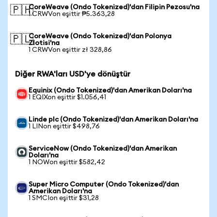
CoreWeave (Ondo Tokenized)'dan Filipin Pezosu'na
🇵🇭
1 CRWVon eşittir ₱5.363,28
CoreWeave (Ondo Tokenized)'dan Polonya
🇵🇱
Zlotisi'na
1 CRWVon eşittir zł 328,86
Diğer RWA'ları USD'ye dönüştür
Equinix (Ondo Tokenized)'dan Amerikan Doları'na
1 EQIXon eşittir $1.056,41
Linde plc (Ondo Tokenized)'dan Amerikan Doları'na
1 LINon eşittir $498,76
ServiceNow (Ondo Tokenized)'dan Amerikan
Doları'na
1 NOWon eşittir $582,42
Super Micro Computer (Ondo Tokenized)'dan
Amerikan Doları'na
1 SMCIon eşittir $31,28