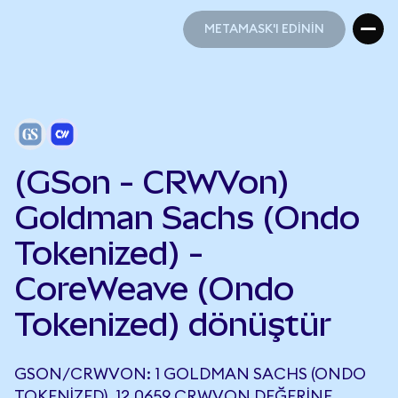
METAMASK'I EDİNİN
METAMASK'I EDİNİN
(GSon - CRWVon)
Goldman Sachs (Ondo
Tokenized) -
CoreWeave (Ondo
Tokenized) dönüştür
GSON/CRWVON: 1 GOLDMAN SACHS (ONDO
TOKENIZED), 12,0659 CRWVON DEĞERINE