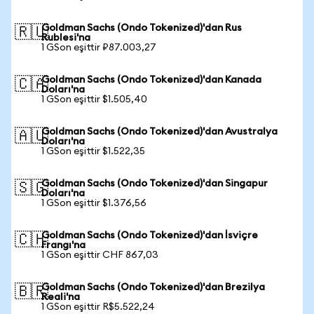
Goldman Sachs (Ondo Tokenized)'dan Rus
🇷🇺
Rublesi'na
1 GSon eşittir ₽87.003,27
Goldman Sachs (Ondo Tokenized)'dan Kanada
🇨🇦
Doları'na
1 GSon eşittir $1.505,40
Goldman Sachs (Ondo Tokenized)'dan Avustralya
🇦🇺
Doları'na
1 GSon eşittir $1.522,35
Goldman Sachs (Ondo Tokenized)'dan Singapur
🇸🇬
Doları'na
1 GSon eşittir $1.376,56
Goldman Sachs (Ondo Tokenized)'dan İsviçre
🇨🇭
Frangı'na
1 GSon eşittir CHF 867,03
Goldman Sachs (Ondo Tokenized)'dan Brezilya
🇧🇷
Reali'na
1 GSon eşittir R$5.522,24