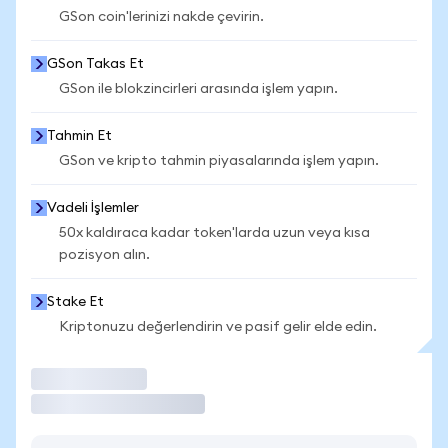
GSon coin'lerinizi nakde çevirin.
GSon Takas Et
GSon ile blokzincirleri arasında işlem yapın.
Tahmin Et
GSon ve kripto tahmin piyasalarında işlem yapın.
Vadeli İşlemler
50x kaldıraca kadar token'larda uzun veya kısa
pozisyon alın.
Stake Et
Kriptonuzu değerlendirin ve pasif gelir elde edin.
İşlem Yap