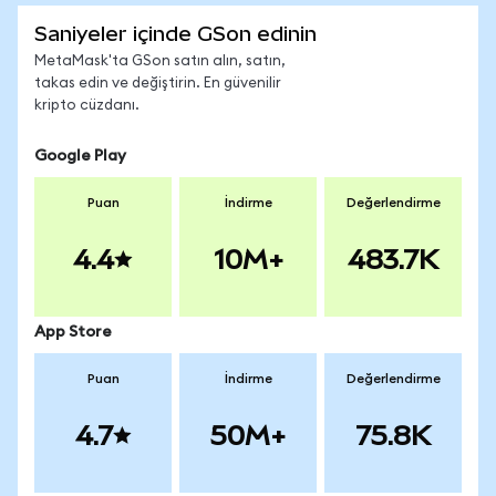
Saniyeler içinde GSon edinin
MetaMask'ta GSon satın alın, satın,
takas edin ve değiştirin. En güvenilir
kripto cüzdanı.
Google Play
Puan
İndirme
Değerlendirme
4.4
10M+
483.7K
App Store
Puan
İndirme
Değerlendirme
4.7
50M+
75.8K