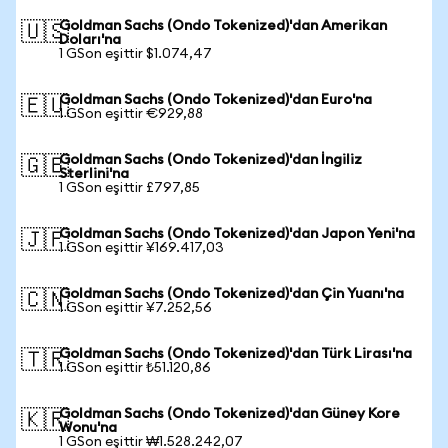
Goldman Sachs (Ondo Tokenized)'dan Amerikan
🇺🇸
Doları'na
1 GSon eşittir $1.074,47
Goldman Sachs (Ondo Tokenized)'dan Euro'na
🇪🇺
1 GSon eşittir €929,88
Goldman Sachs (Ondo Tokenized)'dan İngiliz
🇬🇧
Sterlini'na
1 GSon eşittir £797,85
Goldman Sachs (Ondo Tokenized)'dan Japon Yeni'na
🇯🇵
1 GSon eşittir ¥169.417,03
Goldman Sachs (Ondo Tokenized)'dan Çin Yuanı'na
🇨🇳
1 GSon eşittir ¥7.252,56
Goldman Sachs (Ondo Tokenized)'dan Türk Lirası'na
🇹🇷
1 GSon eşittir ₺51.120,86
Goldman Sachs (Ondo Tokenized)'dan Güney Kore
🇰🇷
Wonu'na
1 GSon eşittir ₩1.528.242,07