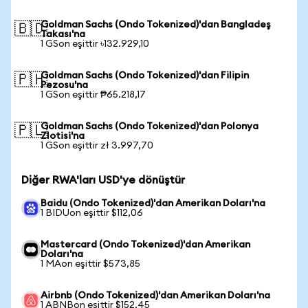
Goldman Sachs (Ondo Tokenized)'dan Bangladeş
🇧🇩
Takası'na
1 GSon eşittir ৳132.929,10
Goldman Sachs (Ondo Tokenized)'dan Filipin
🇵🇭
Pezosu'na
1 GSon eşittir ₱65.218,17
Goldman Sachs (Ondo Tokenized)'dan Polonya
🇵🇱
Zlotisi'na
1 GSon eşittir zł 3.997,70
Diğer RWA'ları USD'ye dönüştür
Baidu (Ondo Tokenized)'dan Amerikan Doları'na
1 BIDUon eşittir $112,06
Mastercard (Ondo Tokenized)'dan Amerikan
Doları'na
1 MAon eşittir $573,85
Airbnb (Ondo Tokenized)'dan Amerikan Doları'na
1 ABNBon eşittir $152,45