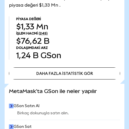
piyasa değeri $1,33 Mn .
PIYASA DEĞERI
$1,33 Mn
İŞLEM HACMI
(24S)
$76,62 B
DOLAŞIMDAKI ARZ
1,24 B
GSon
DAHA FAZLA İSTATİSTİK GÖR
DAHA FAZLA İSTATİSTİK GÖR
MetaMask'ta GSon ile neler yapılır
GSon Satın Al
Birkaç dokunuşla satın alın.
GSon Sat