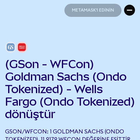
METAMASK'I EDİNİN
METAMASK'I EDİNİN
(GSon - WFCon)
Goldman Sachs (Ondo
Tokenized) - Wells
Fargo (Ondo Tokenized)
dönüştür
GSON/WFCON: 1 GOLDMAN SACHS (ONDO
TOKENIZED), 11,9179 WFCON DEĞERINE EŞITTIR