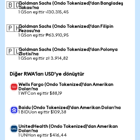
Goldman Sachs (Ondo Tokenized)'dan Bangladeş
🇧🇩
Takası'na
1 GSon eşittir ৳130.315,45
Goldman Sachs (Ondo Tokenized)'dan Filipin
🇵🇭
Pezosu'na
1 GSon eşittir ₱63.910,95
Goldman Sachs (Ondo Tokenized)'dan Polonya
🇵🇱
Zlotisi'na
1 GSon eşittir zł 3.914,82
Diğer RWA'ları USD'ye dönüştür
Wells Fargo (Ondo Tokenized)'dan Amerikan
Doları'na
1 WFCon eşittir $88,19
Baidu (Ondo Tokenized)'dan Amerikan Doları'na
1 BIDUon eşittir $109,38
UnitedHealth (Ondo Tokenized)'dan Amerikan
Doları'na
1 UNHon eşittir $416,44