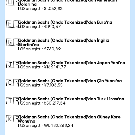
Goldman Sachs (Ondo Tokenized)'dan Amerikan
🇺🇸
Doları'na
1 GSon eşittir $1.052,83
Goldman Sachs (Ondo Tokenized)'dan Euro'na
🇪🇺
1 GSon eşittir €910,67
Goldman Sachs (Ondo Tokenized)'dan İngiliz
🇬🇧
Sterlini'na
1 GSon eşittir £780,39
Goldman Sachs (Ondo Tokenized)'dan Japon Yeni'na
🇯🇵
1 GSon eşittir ¥166.141,77
Goldman Sachs (Ondo Tokenized)'dan Çin Yuanı'na
🇨🇳
1 GSon eşittir ¥7.103,55
Goldman Sachs (Ondo Tokenized)'dan Türk Lirası'na
🇹🇷
1 GSon eşittir ₺50.217,34
Goldman Sachs (Ondo Tokenized)'dan Güney Kore
🇰🇷
Wonu'na
1 GSon eşittir ₩1.482.268,24