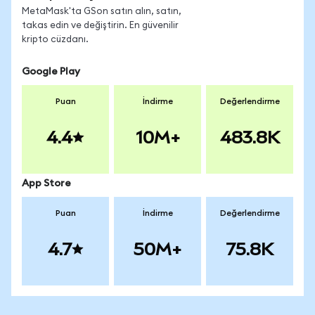
MetaMask'ta GSon satın alın, satın,
takas edin ve değiştirin. En güvenilir
kripto cüzdanı.
Google Play
Puan
İndirme
Değerlendirme
4.4
10M+
483.8K
App Store
Puan
İndirme
Değerlendirme
4.7
50M+
75.8K