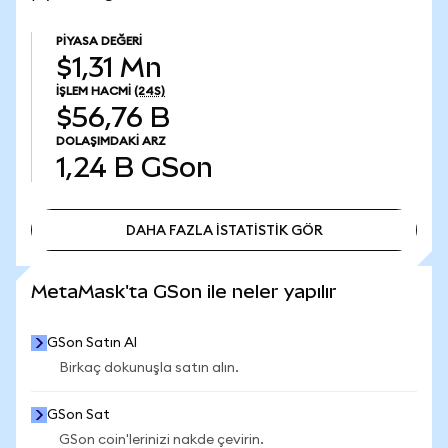
PIYASA DEĞERI
$1,31 Mn
İŞLEM HACMI
(24S)
$56,76 B
DOLAŞIMDAKI ARZ
1,24 B
GSon
DAHA FAZLA İSTATİSTİK GÖR
DAHA FAZLA İSTATİSTİK GÖR
MetaMask'ta GSon ile neler yapılır
GSon Satın Al
Birkaç dokunuşla satın alın.
GSon Sat
GSon coin'lerinizi nakde çevirin.