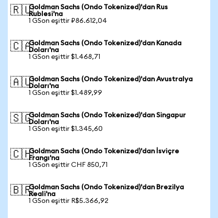
Goldman Sachs (Ondo Tokenized)'dan Rus
🇷🇺
Rublesi'na
1 GSon eşittir ₽86.612,04
Goldman Sachs (Ondo Tokenized)'dan Kanada
🇨🇦
Doları'na
1 GSon eşittir $1.468,71
Goldman Sachs (Ondo Tokenized)'dan Avustralya
🇦🇺
Doları'na
1 GSon eşittir $1.489,99
Goldman Sachs (Ondo Tokenized)'dan Singapur
🇸🇬
Doları'na
1 GSon eşittir $1.345,60
Goldman Sachs (Ondo Tokenized)'dan İsviçre
🇨🇭
Frangı'na
1 GSon eşittir CHF 850,71
Goldman Sachs (Ondo Tokenized)'dan Brezilya
🇧🇷
Reali'na
1 GSon eşittir R$5.366,92