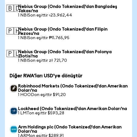
Nebius Group (Ondo Tokenized)'dan Bangladeş
🇧🇩
Takası'na
1 NBISon eşittir ৳23.962,44
Nebius Group (Ondo Tokenized)'dan Filipin
🇵🇭
Pezosu'na
1 NBISon eşittir ₱11.765,95
Nebius Group (Ondo Tokenized)'dan Polonya
🇵🇱
Zlotisi'na
1 NBISon eşittir zł 721,70
Diğer RWA'ları USD'ye dönüştür
Robinhood Markets (Ondo Tokenized)'dan Amerikan
Doları'na
1 HOODon eşittir $91,20
Lockheed (Ondo Tokenized)'dan Amerikan Doları'na
1 LMTon eşittir $593,28
Arm Holdings plc (Ondo Tokenized)'dan Amerikan
Doları'na
1 ARMon eşittir $289,91