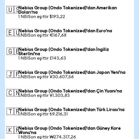
Nebius Group (Ondo Tokenized)'dan Amerikan
🇺🇸
Doları'na
1 NBISon eşittir $193,22
Nebius Group (Ondo Tokenized)'dan Euro'na
🇪🇺
1 NBISon eşittir €167,68
Nebius Group (Ondo Tokenized)'dan İngiliz
🇬🇧
Sterlini'na
1 NBISon eşittir £143,63
Nebius Group (Ondo Tokenized)'dan Japon Yeni'na
🇯🇵
1 NBISon eşittir ¥30.607,56
Nebius Group (Ondo Tokenized)'dan Çin Yuanı'na
🇨🇳
1 NBISon eşittir ¥1.303,83
Nebius Group (Ondo Tokenized)'dan Türk Lirası'na
🇹🇷
1 NBISon eşittir ₺9.216,31
Nebius Group (Ondo Tokenized)'dan Güney Kore
🇰🇷
Wonu'na
1 NBISon eşittir ₩274.317,26