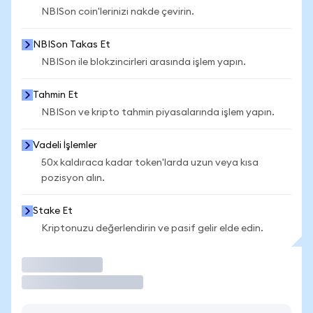
NBISon coin'lerinizi nakde çevirin.
NBISon Takas Et
NBISon ile blokzincirleri arasında işlem yapın.
Tahmin Et
NBISon ve kripto tahmin piyasalarında işlem yapın.
Vadeli İşlemler
50x kaldıraca kadar token'larda uzun veya kısa
pozisyon alın.
Stake Et
Kriptonuzu değerlendirin ve pasif gelir elde edin.
İşlem Yap