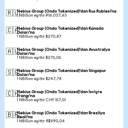
Nebius Group (Ondo Tokenized)'dan Rus Rublesi'na
🇷🇺
1 NBISon eşittir ₽16.037,63
Nebius Group (Ondo Tokenized)'dan Kanada
🇨🇦
Doları'na
1 NBISon eşittir $270,87
Nebius Group (Ondo Tokenized)'dan Avustralya
🇦🇺
Doları'na
1 NBISon eşittir $275,05
Nebius Group (Ondo Tokenized)'dan Singapur
🇸🇬
Doları'na
1 NBISon eşittir $247,78
Nebius Group (Ondo Tokenized)'dan İsviçre
🇨🇭
Frangı'na
1 NBISon eşittir CHF 157,01
Nebius Group (Ondo Tokenized)'dan Brezilya
🇧🇷
Reali'na
1 NBISon eşittir R$990,04