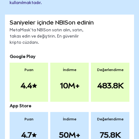
kullanılmaktadır.
Saniyeler içinde NBISon edinin
MetaMask'ta NBISon satın alın, satın,
takas edin ve değiştirin. En güvenilir
kripto cüzdanı.
Google Play
Puan
İndirme
Değerlendirme
4.4
10M+
483.8K
App Store
Puan
İndirme
Değerlendirme
4.7
50M+
75.8K