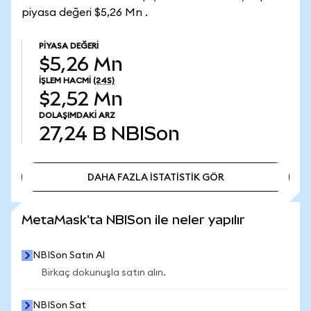
piyasa değeri $5,26 Mn .
PIYASA DEĞERI
$5,26 Mn
İŞLEM HACMI
(24S)
$2,52 Mn
DOLAŞIMDAKI ARZ
27,24 B
NBISon
DAHA FAZLA İSTATİSTİK GÖR
DAHA FAZLA İSTATİSTİK GÖR
MetaMask'ta NBISon ile neler yapılır
NBISon Satın Al
Birkaç dokunuşla satın alın.
NBISon Sat