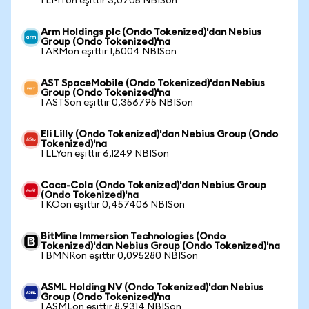
1 LMTon eşittir 3,0705 NBISon
Arm Holdings plc (Ondo Tokenized)'dan Nebius
Group (Ondo Tokenized)'na
1 ARMon eşittir 1,5004 NBISon
AST SpaceMobile (Ondo Tokenized)'dan Nebius
Group (Ondo Tokenized)'na
1 ASTSon eşittir 0,356795 NBISon
Eli Lilly (Ondo Tokenized)'dan Nebius Group (Ondo
Tokenized)'na
1 LLYon eşittir 6,1249 NBISon
Coca-Cola (Ondo Tokenized)'dan Nebius Group
(Ondo Tokenized)'na
1 KOon eşittir 0,457406 NBISon
BitMine Immersion Technologies (Ondo
Tokenized)'dan Nebius Group (Ondo Tokenized)'na
1 BMNRon eşittir 0,095280 NBISon
ASML Holding NV (Ondo Tokenized)'dan Nebius
Group (Ondo Tokenized)'na
1 ASMLon eşittir 8,9314 NBISon