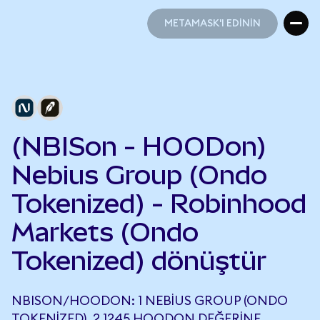
METAMASK'I EDİNİN
METAMASK'I EDİNİN
(NBISon - HOODon)
Nebius Group (Ondo
Tokenized) - Robinhood
Markets (Ondo
Tokenized) dönüştür
NBISON/HOODON: 1 NEBIUS GROUP (ONDO
TOKENIZED), 2,1245 HOODON DEĞERINE