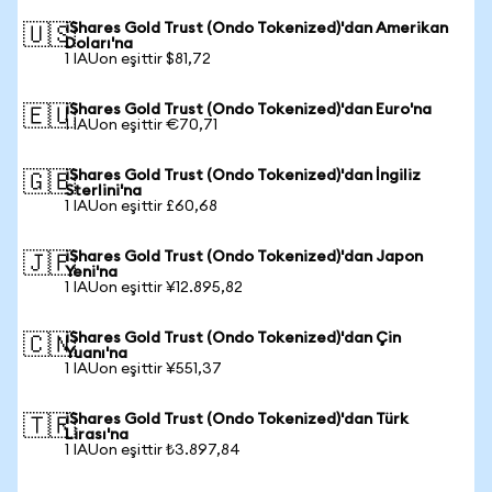
iShares Gold Trust (Ondo Tokenized)'dan Amerikan
🇺🇸
Doları'na
1 IAUon eşittir $81,72
iShares Gold Trust (Ondo Tokenized)'dan Euro'na
🇪🇺
1 IAUon eşittir €70,71
iShares Gold Trust (Ondo Tokenized)'dan İngiliz
🇬🇧
Sterlini'na
1 IAUon eşittir £60,68
iShares Gold Trust (Ondo Tokenized)'dan Japon
🇯🇵
Yeni'na
1 IAUon eşittir ¥12.895,82
iShares Gold Trust (Ondo Tokenized)'dan Çin
🇨🇳
Yuanı'na
1 IAUon eşittir ¥551,37
iShares Gold Trust (Ondo Tokenized)'dan Türk
🇹🇷
Lirası'na
1 IAUon eşittir ₺3.897,84