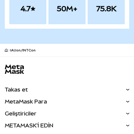
4.7
50M+
75.8K
IAUon/INTCon
MetaMask site alt bilgisi
Takas et
Takas İşlemleri
MetaMask Para
Tahmin Et
YENİ
Kripto Al
Geliştiriciler
Perps
YENİ
MetaMask Kart
Dökümantasyon
METAMASK'İ EDİN
RWA'lar
mUSD
YENİ
Kontrol Paneli
İşlem Kalkanı