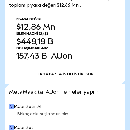
toplam piyasa değeri $12,86 Mn .
PIYASA DEĞERI
$12,86 Mn
İŞLEM HACMI
(24S)
$448,18 B
DOLAŞIMDAKI ARZ
157,43 B
IAUon
DAHA FAZLA İSTATİSTİK GÖR
DAHA FAZLA İSTATİSTİK GÖR
MetaMask'ta IAUon ile neler yapılır
IAUon Satın Al
Birkaç dokunuşla satın alın.
IAUon Sat