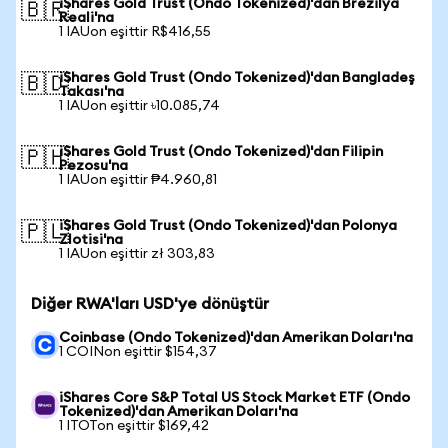
iShares Gold Trust (Ondo Tokenized)'dan Brezilya
🇧🇷
Reali'na
1 IAUon eşittir R$416,55
iShares Gold Trust (Ondo Tokenized)'dan Bangladeş
🇧🇩
Takası'na
1 IAUon eşittir ৳10.085,74
iShares Gold Trust (Ondo Tokenized)'dan Filipin
🇵🇭
Pezosu'na
1 IAUon eşittir ₱4.960,81
iShares Gold Trust (Ondo Tokenized)'dan Polonya
🇵🇱
Zlotisi'na
1 IAUon eşittir zł 303,83
Diğer RWA'ları USD'ye dönüştür
Coinbase (Ondo Tokenized)'dan Amerikan Doları'na
1 COINon eşittir $154,37
iShares Core S&P Total US Stock Market ETF (Ondo
Tokenized)'dan Amerikan Doları'na
1 ITOTon eşittir $169,42