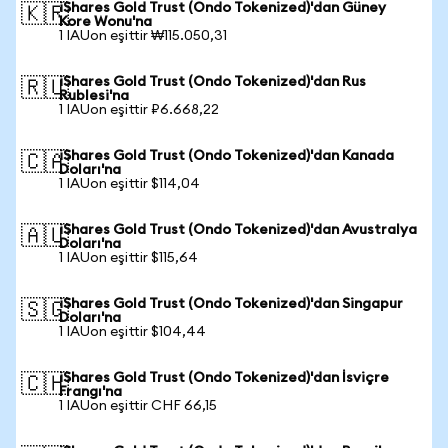
iShares Gold Trust (Ondo Tokenized)'dan Güney
🇰🇷
Kore Wonu'na
1 IAUon eşittir ₩115.050,31
iShares Gold Trust (Ondo Tokenized)'dan Rus
🇷🇺
Rublesi'na
1 IAUon eşittir ₽6.668,22
iShares Gold Trust (Ondo Tokenized)'dan Kanada
🇨🇦
Doları'na
1 IAUon eşittir $114,04
iShares Gold Trust (Ondo Tokenized)'dan Avustralya
🇦🇺
Doları'na
1 IAUon eşittir $115,64
iShares Gold Trust (Ondo Tokenized)'dan Singapur
🇸🇬
Doları'na
1 IAUon eşittir $104,44
iShares Gold Trust (Ondo Tokenized)'dan İsviçre
🇨🇭
Frangı'na
1 IAUon eşittir CHF 66,15