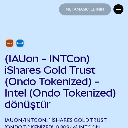
METAMASK'I EDİNİN
METAMASK'I EDİNİN
(IAUon - INTCon)
iShares Gold Trust
(Ondo Tokenized) -
Intel (Ondo Tokenized)
dönüştür
IAUON/INTCON: 1 ISHARES GOLD TRUST
(ONDO TOKENIZED), 0,803461 INTCON