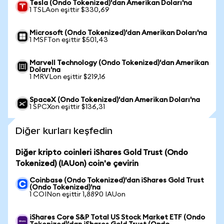
Tesla (Ondo Tokenized)'dan Amerikan Doları'na
1 TSLAon eşittir $330,69
Microsoft (Ondo Tokenized)'dan Amerikan Doları'na
1 MSFTon eşittir $501,43
Marvell Technology (Ondo Tokenized)'dan Amerikan
Doları'na
1 MRVLon eşittir $219,16
SpaceX (Ondo Tokenized)'dan Amerikan Doları'na
1 SPCXon eşittir $136,31
Diğer kurları keşfedin
Diğer kripto coinleri iShares Gold Trust (Ondo
Tokenized) (IAUon) coin'e çevirin
Coinbase (Ondo Tokenized)'dan iShares Gold Trust
(Ondo Tokenized)'na
1 COINon eşittir 1,8890 IAUon
iShares Core S&P Total US Stock Market ETF (Ondo