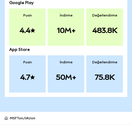
Google Play
Puan
İndirme
Değerlendirme
4.4
10M+
483.8K
App Store
Puan
İndirme
Değerlendirme
4.7
50M+
75.8K
MSFTon/IAUon
MetaMask site alt bilgisi