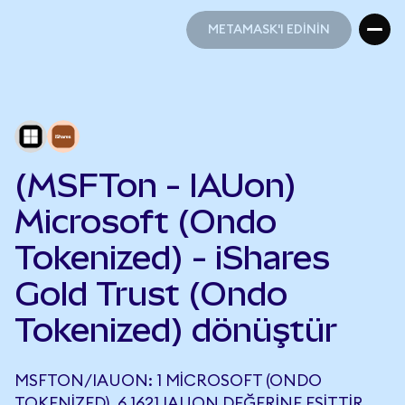
METAMASK'I EDİNİN
METAMASK'I EDİNİN
(MSFTon - IAUon)
Microsoft (Ondo
Tokenized) - iShares
Gold Trust (Ondo
Tokenized) dönüştür
MSFTON/IAUON: 1 MICROSOFT (ONDO
TOKENIZED), 6,1621 IAUON DEĞERINE EŞITTIR