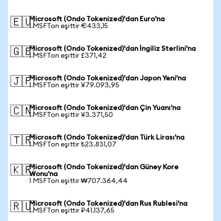
Microsoft (Ondo Tokenized)'dan Euro'na
🇪🇺
1 MSFTon eşittir €433,15
Microsoft (Ondo Tokenized)'dan İngiliz Sterlini'na
🇬🇧
1 MSFTon eşittir £371,42
Microsoft (Ondo Tokenized)'dan Japon Yeni'na
🇯🇵
1 MSFTon eşittir ¥79.093,95
Microsoft (Ondo Tokenized)'dan Çin Yuanı'na
🇨🇳
1 MSFTon eşittir ¥3.371,50
Microsoft (Ondo Tokenized)'dan Türk Lirası'na
🇹🇷
1 MSFTon eşittir ₺23.831,07
Microsoft (Ondo Tokenized)'dan Güney Kore
🇰🇷
Wonu'na
1 MSFTon eşittir ₩707.364,44
Microsoft (Ondo Tokenized)'dan Rus Rublesi'na
🇷🇺
1 MSFTon eşittir ₽41.137,65