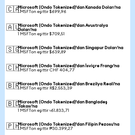
Microsoft (Ondo Tokenized)'dan Kanada Doları'na
🇨🇦
1 MSFTon eşittir $699,96
Microsoft (Ondo Tokenized)'dan Avustralya
🇦🇺
Doları'na
1 MSFTon eşittir $709,51
Microsoft (Ondo Tokenized)'dan Singapur Doları'na
🇸🇬
1 MSFTon eşittir $639,89
Microsoft (Ondo Tokenized)'dan İsviçre Frangı'na
🇨🇭
1 MSFTon eşittir CHF 404,77
Microsoft (Ondo Tokenized)'dan Brezilya Reali'na
🇧🇷
1 MSFTon eşittir R$2.553,39
Microsoft (Ondo Tokenized)'dan Bangladeş
🇧🇩
Takası'na
1 MSFTon eşittir ৳61.833,71
Microsoft (Ondo Tokenized)'dan Filipin Pezosu'na
🇵🇭
1 MSFTon eşittir ₱30.399,27