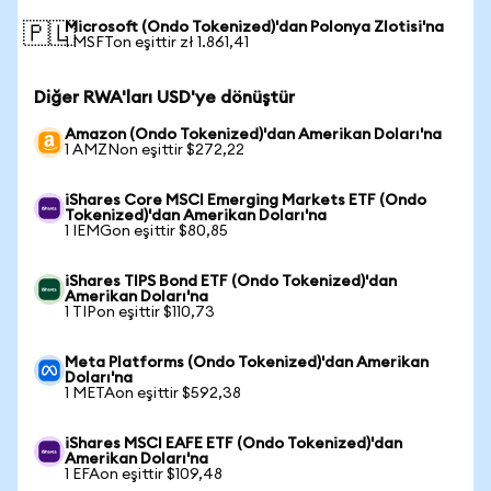
Microsoft (Ondo Tokenized)'dan Polonya Zlotisi'na
🇵🇱
1 MSFTon eşittir zł 1.861,41
Diğer RWA'ları USD'ye dönüştür
Amazon (Ondo Tokenized)'dan Amerikan Doları'na
1 AMZNon eşittir $272,22
iShares Core MSCI Emerging Markets ETF (Ondo
Tokenized)'dan Amerikan Doları'na
1 IEMGon eşittir $80,85
iShares TIPS Bond ETF (Ondo Tokenized)'dan
Amerikan Doları'na
1 TIPon eşittir $110,73
Meta Platforms (Ondo Tokenized)'dan Amerikan
Doları'na
1 METAon eşittir $592,38
iShares MSCI EAFE ETF (Ondo Tokenized)'dan
Amerikan Doları'na
1 EFAon eşittir $109,48