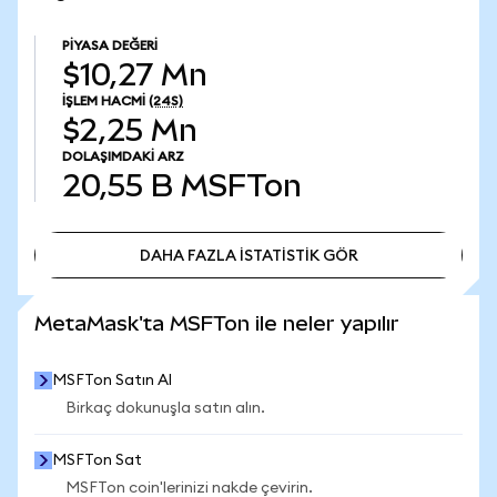
PIYASA DEĞERI
$10,27 Mn
İŞLEM HACMI
(24S)
$2,25 Mn
DOLAŞIMDAKI ARZ
20,55 B
MSFTon
DAHA FAZLA İSTATİSTİK GÖR
DAHA FAZLA İSTATİSTİK GÖR
MetaMask'ta MSFTon ile neler yapılır
MSFTon Satın Al
Birkaç dokunuşla satın alın.
MSFTon Sat
MSFTon coin'lerinizi nakde çevirin.