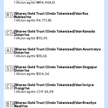
1 IAUon eşittir ₩114.968,51
iShares Gold Trust (Ondo Tokenized)'dan Rus
🇷🇺
Rublesi'na
1 IAUon eşittir ₽6.717,85
iShares Gold Trust (Ondo Tokenized)'dan Kanada
🇨🇦
Doları'na
1 IAUon eşittir $113,92
iShares Gold Trust (Ondo Tokenized)'dan Avustralya
🇦🇺
Doları'na
1 IAUon eşittir $115,55
iShares Gold Trust (Ondo Tokenized)'dan Singapur
🇸🇬
Doları'na
1 IAUon eşittir $104,36
iShares Gold Trust (Ondo Tokenized)'dan İsviçre
🇨🇭
Frangı'na
1 IAUon eşittir CHF 65,98
iShares Gold Trust (Ondo Tokenized)'dan Brezilya
🇧🇷
Reali'na