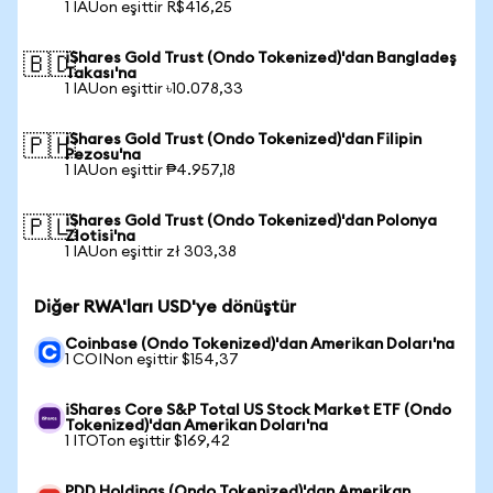
1 IAUon eşittir R$416,25
iShares Gold Trust (Ondo Tokenized)'dan Bangladeş
🇧🇩
Takası'na
1 IAUon eşittir ৳10.078,33
iShares Gold Trust (Ondo Tokenized)'dan Filipin
🇵🇭
Pezosu'na
1 IAUon eşittir ₱4.957,18
iShares Gold Trust (Ondo Tokenized)'dan Polonya
🇵🇱
Zlotisi'na
1 IAUon eşittir zł 303,38
Diğer RWA'ları USD'ye dönüştür
Coinbase (Ondo Tokenized)'dan Amerikan Doları'na
1 COINon eşittir $154,37
iShares Core S&P Total US Stock Market ETF (Ondo
Tokenized)'dan Amerikan Doları'na
1 ITOTon eşittir $169,42
PDD Holdings (Ondo Tokenized)'dan Amerikan