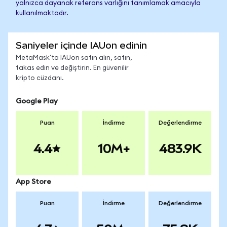
yalnızca dayanak referans varlığını tanımlamak amacıyla
kullanılmaktadır.
Saniyeler içinde IAUon edinin
MetaMask'ta IAUon satın alın, satın,
takas edin ve değiştirin. En güvenilir
kripto cüzdanı.
Google Play
Puan
İndirme
Değerlendirme
4.4
10M+
483.9K
App Store
Puan
İndirme
Değerlendirme