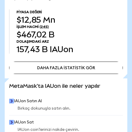
PIYASA DEĞERI
$12,85 Mn
İŞLEM HACMI
(24S)
$467,02 B
DOLAŞIMDAKI ARZ
157,43 B
IAUon
DAHA FAZLA İSTATİSTİK GÖR
DAHA FAZLA İSTATİSTİK GÖR
MetaMask'ta IAUon ile neler yapılır
IAUon Satın Al
Birkaç dokunuşla satın alın.
IAUon Sat
IAUon coin'lerinizi nakde çevirin.