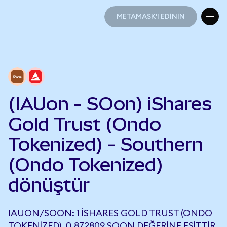
METAMASK'I EDİNİN
METAMASK'I EDİNİN
(IAUon - SOon) iShares
Gold Trust (Ondo
Tokenized) - Southern
(Ondo Tokenized)
dönüştür
IAUON/SOON: 1 ISHARES GOLD TRUST (ONDO
TOKENIZED), 0,872809 SOON DEĞERINE EŞITTIR