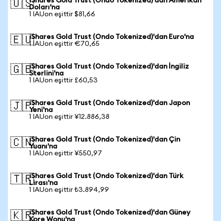
iShares Gold Trust (Ondo Tokenized)'dan Amerikan
🇺🇸
Doları'na
1 IAUon eşittir $81,66
iShares Gold Trust (Ondo Tokenized)'dan Euro'na
🇪🇺
1 IAUon eşittir €70,65
iShares Gold Trust (Ondo Tokenized)'dan İngiliz
🇬🇧
Sterlini'na
1 IAUon eşittir £60,53
iShares Gold Trust (Ondo Tokenized)'dan Japon
🇯🇵
Yeni'na
1 IAUon eşittir ¥12.886,38
iShares Gold Trust (Ondo Tokenized)'dan Çin
🇨🇳
Yuanı'na
1 IAUon eşittir ¥550,97
iShares Gold Trust (Ondo Tokenized)'dan Türk
🇹🇷
Lirası'na
1 IAUon eşittir ₺3.894,99
iShares Gold Trust (Ondo Tokenized)'dan Güney
🇰🇷
Kore Wonu'na