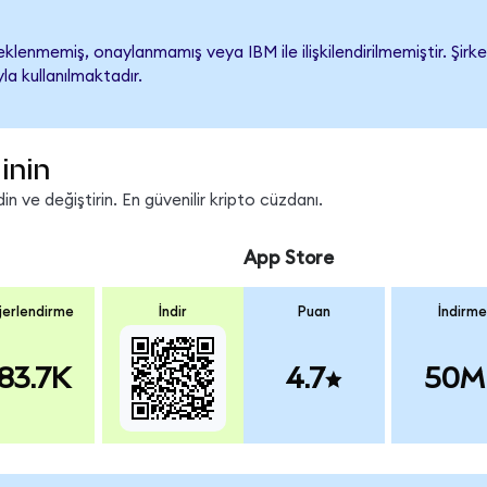
lenmemiş, onaylanmamış veya IBM ile ilişkilendirilmemiştir. Şirket
a kullanılmaktadır.
inin
n ve değiştirin. En güvenilir kripto cüzdanı.
App Store
erlendirme
İndir
Puan
İndirme
83.7K
4.7
50M