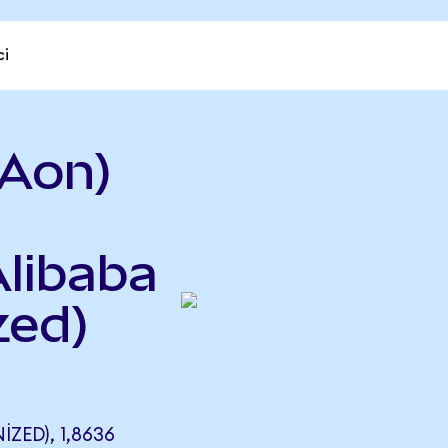
ci
Aon)
Alibaba
zed)
ZED), 1,8636