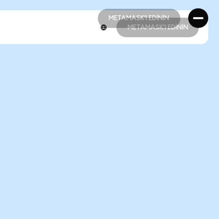
METAMASK'I EDİNİN
METAMASK'I EDİNİN
METAMASK'I EDİNİN
METAMASK'I EDİNİN