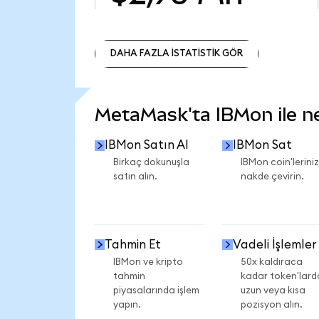
DAHA FAZLA İSTATİSTİK GÖR
DAHA FAZLA İSTATİSTİK GÖR
MetaMask'ta IBMon ile nel
IBMon Satın Al
IBMon Sat
Birkaç dokunuşla
IBMon coin'leriniz
satın alın.
nakde çevirin.
Tahmin Et
Vadeli İşlemler
IBMon ve kripto
50x kaldıraca
tahmin
kadar token'lard
piyasalarında işlem
uzun veya kısa
yapın.
pozisyon alın.