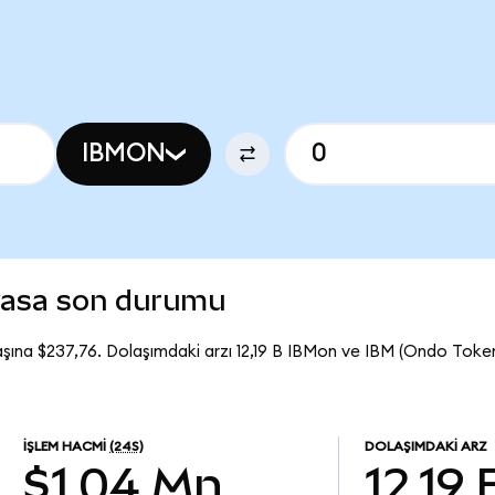
IBMON
yasa son durumu
şına $237,76. Dolaşımdaki arzı 12,19 B IBMon ve IBM (Ondo Toke
İŞLEM HACMI
(24S)
DOLAŞIMDAKI ARZ
$1,04 Mn
12,19 