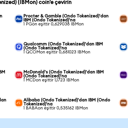
nized) (IBMon) coin'e çevirin
n
Procter & Gamble (Ondo Tokenized)'dan
IBM (Ondo Tokenized)'na
1 PGon eşittir 0,629038 IBMon
Qualcomm (Ondo Tokenized)'dan IBM
(Ondo Tokenized)'na
1 QCOMon eşittir 0,681023 IBMon
IBM
McDonald's (Ondo Tokenized)'dan IBM
(Ondo Tokenized)'na
1 MCDon eşittir 1,1723 IBMon
dan
Alibaba (Ondo Tokenized)'dan IBM (Ondo
Tokenized)'na
1 BABAon eşittir 0,535162 IBMon