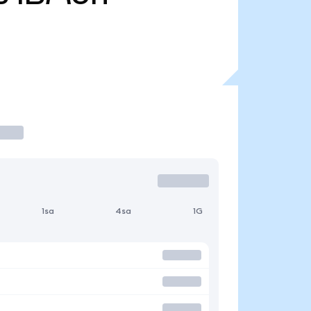
1sa
4sa
1G