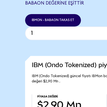
BABAON DEĞERINE EŞITTIR
IBMON - BABAON TAKAS ET
IBM (Ondo Tokenized) pi
IBM (Ondo Tokenized) güncel fiyatı IBMon ba
değeri $2,90 Mn .
PIYASA DEĞERI
$2,90 Mn