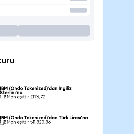
kuru
IBM (Ondo Tokenized)'dan İngiliz

Sterlini'na
1 IBMon eşittir £176,72
IBM (Ondo Tokenized)'dan Türk Lirası'na

1 IBMon eşittir ₺11.320,36