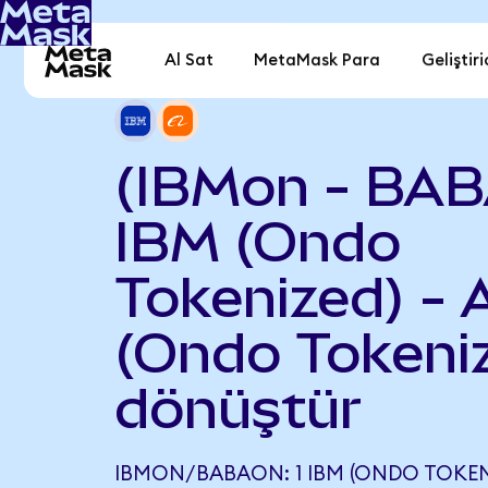
Al Sat
MetaMask Para
Geliştiri
(IBMon - BAB
IBM (Ondo
Tokenized) - 
(Ondo Tokeni
dönüştür
IBMON/BABAON: 1 IBM (ONDO TOKENI