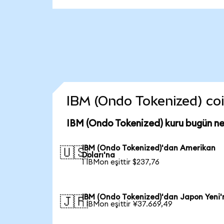
IBM (Ondo Tokenized) coin
IBM (Ondo Tokenized) kuru bugün n
IBM (Ondo Tokenized)'dan Amerikan
🇺🇸
Doları'na
1 IBMon eşittir $237,76
IBM (Ondo Tokenized)'dan Japon Yeni'
🇯🇵
1 IBMon eşittir ¥37.669,49