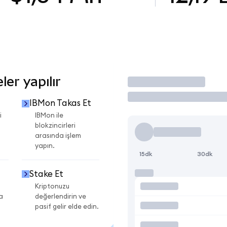
er yapılır
İşlem Yap
IBMon Takas Et
i
IBMon ile
blokzincirleri
arasında işlem
yapın.
15dk
30dk
Stake Et
Kriptonuzu
a
değerlendirin ve
pasif gelir elde edin.