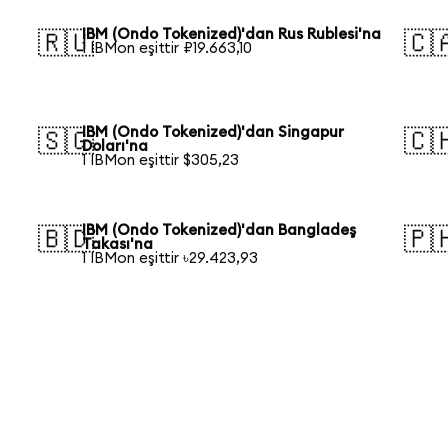
IBM (Ondo Tokenized)'dan Rus Rublesi'na
🇷🇺
🇨
1 IBMon eşittir ₽19.663,10
IBM (Ondo Tokenized)'dan Singapur
🇸🇬
🇨
Doları'na
1 IBMon eşittir $305,23
IBM (Ondo Tokenized)'dan Bangladeş
🇧🇩
🇵
Takası'na
1 IBMon eşittir ৳29.423,93