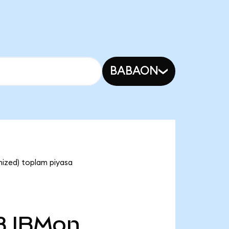
BABAON
nized) toplam piyasa
B
IBMon