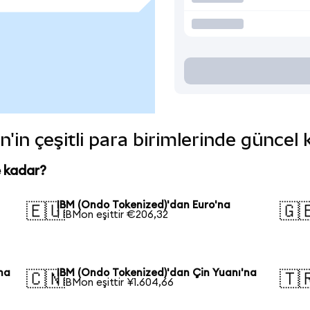
'in çeşitli para birimlerinde güncel 
e kadar?
IBM (Ondo Tokenized)'dan Euro'na
🇪🇺
🇬
1 IBMon eşittir €206,32
na
IBM (Ondo Tokenized)'dan Çin Yuanı'na
🇨🇳
🇹
1 IBMon eşittir ¥1.604,66