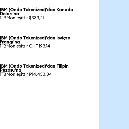
IBM (Ondo Tokenized)'dan Kanada

Doları'na
1 IBMon eşittir $333,21
IBM (Ondo Tokenized)'dan İsviçre

Frangı'na
1 IBMon eşittir CHF 193,14
IBM (Ondo Tokenized)'dan Filipin

Pezosu'na
1 IBMon eşittir ₱14.453,34