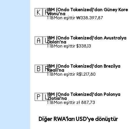
IBM (Ondo Tokenized)'dan Güney Kore
🇰🇷
Wonu'na
1 IBMon eşittir ₩338.397,87
IBM (Ondo Tokenized)'dan Avustralya
🇦🇺
Doları'na
1 IBMon eşittir $338,13
IBM (Ondo Tokenized)'dan Brezilya
🇧🇷
Reali'na
1 IBMon eşittir R$1.217,80
IBM (Ondo Tokenized)'dan Polonya
🇵🇱
Zlotisi'na
1 IBMon eşittir zł 887,73
Diğer RWA'ları USD'ye dönüştür