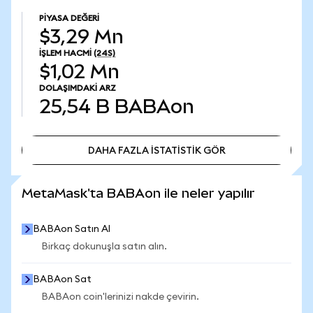
PIYASA DEĞERI
$3,29 Mn
İŞLEM HACMI
(24S)
$1,02 Mn
DOLAŞIMDAKI ARZ
25,54 B
BABAon
DAHA FAZLA İSTATİSTİK GÖR
DAHA FAZLA İSTATİSTİK GÖR
MetaMask'ta BABAon ile neler yapılır
BABAon Satın Al
Birkaç dokunuşla satın alın.
BABAon Sat
BABAon coin'lerinizi nakde çevirin.