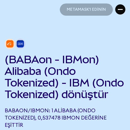
METAMASK'I EDİNİN
METAMASK'I EDİNİN
(BABAon - IBMon)
Alibaba (Ondo
Tokenized) - IBM (Ondo
Tokenized) dönüştür
BABAON/IBMON: 1 ALIBABA (ONDO
TOKENIZED), 0,537478 IBMON DEĞERINE
EŞITTIR