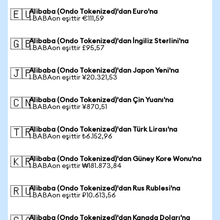
Alibaba (Ondo Tokenized)'dan Euro'na
🇪🇺
1 BABAon eşittir €111,59
Alibaba (Ondo Tokenized)'dan İngiliz Sterlini'na
🇬🇧
1 BABAon eşittir £95,57
Alibaba (Ondo Tokenized)'dan Japon Yeni'na
🇯🇵
1 BABAon eşittir ¥20.321,53
Alibaba (Ondo Tokenized)'dan Çin Yuanı'na
🇨🇳
1 BABAon eşittir ¥870,51
Alibaba (Ondo Tokenized)'dan Türk Lirası'na
🇹🇷
1 BABAon eşittir ₺6.152,96
Alibaba (Ondo Tokenized)'dan Güney Kore Wonu'na
🇰🇷
1 BABAon eşittir ₩181.873,84
Alibaba (Ondo Tokenized)'dan Rus Rublesi'na
🇷🇺
1 BABAon eşittir ₽10.613,56
Alibaba (Ondo Tokenized)'dan Kanada Doları'na