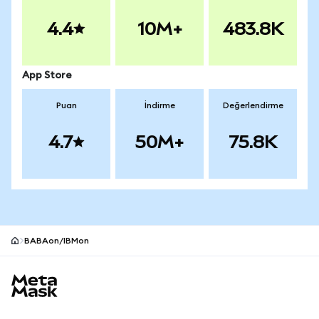
4.4
10M+
483.8K
App Store
Puan
İndirme
Değerlendirme
4.7
50M+
75.8K
BABAon/IBMon
MetaMask site alt bilgisi