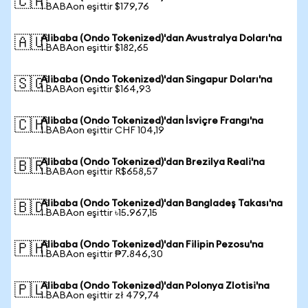
🇨🇦
1 BABAon eşittir $179,76
Alibaba (Ondo Tokenized)'dan Avustralya Doları'na
🇦🇺
1 BABAon eşittir $182,65
Alibaba (Ondo Tokenized)'dan Singapur Doları'na
🇸🇬
1 BABAon eşittir $164,93
Alibaba (Ondo Tokenized)'dan İsviçre Frangı'na
🇨🇭
1 BABAon eşittir CHF 104,19
Alibaba (Ondo Tokenized)'dan Brezilya Reali'na
🇧🇷
1 BABAon eşittir R$658,57
Alibaba (Ondo Tokenized)'dan Bangladeş Takası'na
🇧🇩
1 BABAon eşittir ৳15.967,15
Alibaba (Ondo Tokenized)'dan Filipin Pezosu'na
🇵🇭
1 BABAon eşittir ₱7.846,30
Alibaba (Ondo Tokenized)'dan Polonya Zlotisi'na
🇵🇱
1 BABAon eşittir zł 479,74