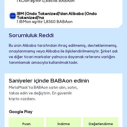
1 KOon eşittir 0,685116 BABAon
IBM (Ondo Tokenized)'dan Alibaba (Ondo
Tokenized)'na
1 IBMon eşittir 1,8350 BABAon
Sorumluluk Reddi
Bu ürün Alibaba tarafından ihraç edilmemiş, desteklenmemiş,
onaylanmamış veya Alibaba ile ilişkilendirilmemiştir. Şirket adı
ve diğer ticari markalar yalnızca dayanak referans varlığını
tanımlamak amacıyla kullanılmaktadır.
Saniyeler içinde BABAon edinin
MetaMask'ta BABAon satın alın, satın,
takas edin ve değiştirin. En güvenilir
kripto cüzdanı.
Google Play
Puan
İndirme
Değerlendirme