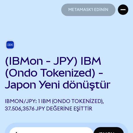
METAMASK'I EDİNİN
METAMASK'I EDİNİN
(IBMon - JPY) IBM
(Ondo Tokenized) -
Japon Yeni dönüştür
IBMON/JPY: 1 IBM (ONDO TOKENIZED),
37.506,3576 JPY DEĞERINE EŞITTIR