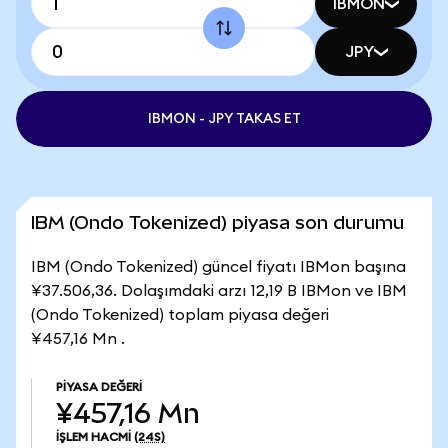
IBMON
JPY
IBMON - JPY TAKAS ET
IBM (Ondo Tokenized) piyasa son durumu
IBM (Ondo Tokenized) güncel fiyatı IBMon başına
¥37.506,36. Dolaşımdaki arzı 12,19 B IBMon ve IBM
(Ondo Tokenized) toplam piyasa değeri
¥457,16 Mn .
PIYASA DEĞERI
¥457,16 Mn
İŞLEM HACMI
(24S)