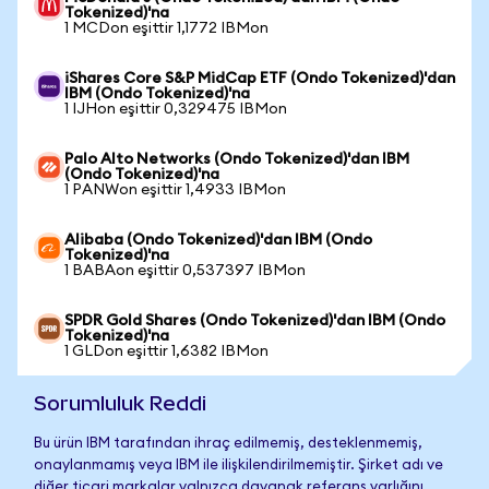
Tokenized)'na
1 MCDon eşittir 1,1772 IBMon
iShares Core S&P MidCap ETF (Ondo Tokenized)'dan
IBM (Ondo Tokenized)'na
1 IJHon eşittir 0,329475 IBMon
Palo Alto Networks (Ondo Tokenized)'dan IBM
(Ondo Tokenized)'na
1 PANWon eşittir 1,4933 IBMon
Alibaba (Ondo Tokenized)'dan IBM (Ondo
Tokenized)'na
1 BABAon eşittir 0,537397 IBMon
SPDR Gold Shares (Ondo Tokenized)'dan IBM (Ondo
Tokenized)'na
1 GLDon eşittir 1,6382 IBMon
Sorumluluk Reddi
Bu ürün IBM tarafından ihraç edilmemiş, desteklenmemiş,
onaylanmamış veya IBM ile ilişkilendirilmemiştir. Şirket adı ve
diğer ticari markalar yalnızca dayanak referans varlığını