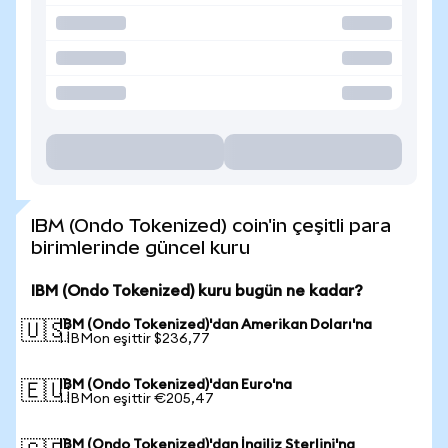
IBM (Ondo Tokenized) coin'in çeşitli para
birimlerinde güncel kuru
IBM (Ondo Tokenized) kuru bugün ne kadar?
IBM (Ondo Tokenized)'dan Amerikan Doları'na
🇺🇸
1 IBMon eşittir $236,77
IBM (Ondo Tokenized)'dan Euro'na
🇪🇺
1 IBMon eşittir €205,47
IBM (Ondo Tokenized)'dan İngiliz Sterlini'na