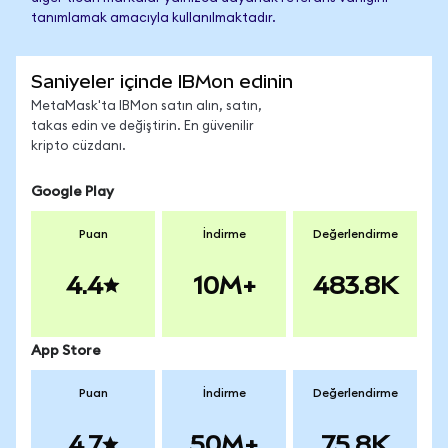
tanımlamak amacıyla kullanılmaktadır.
Saniyeler içinde IBMon edinin
MetaMask'ta IBMon satın alın, satın,
takas edin ve değiştirin. En güvenilir
kripto cüzdanı.
Google Play
Puan
İndirme
Değerlendirme
4.4
10M+
483.8K
App Store
Puan
İndirme
Değerlendirme
4.7
50M+
75.8K