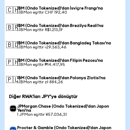
IBM (Ondo Tokenized)'dan İsviçre Frangı'na
🇨🇭
1 IBMon eşittir CHF 192,40
IBM (Ondo Tokenized)'dan Brezilya Reali'na
🇧🇷
1 IBMon eşittir R$1.213,19
IBM (Ondo Tokenized)'dan Bangladeş Takası'na
🇧🇩
1 IBMon eşittir ৳29.363,46
IBM (Ondo Tokenized)'dan Filipin Pezosu'na
🇵🇭
1 IBMon eşittir ₱14.417,95
IBM (Ondo Tokenized)'dan Polonya Zlotisi'na
🇵🇱
1 IBMon eşittir zł 884,26
Diğer RWA'ları JPY'ye dönüştür
JPMorgan Chase (Ondo Tokenized)'dan Japon
Yeni'na
1 JPMon eşittir ¥57.036,31
Procter & Gamble (Ondo Tokenized)'dan Japon