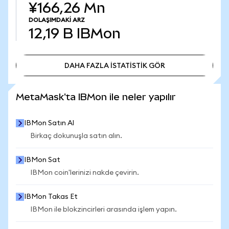
¥166,26 Mn
DOLAŞIMDAKI ARZ
12,19 B
IBMon
DAHA FAZLA İSTATİSTİK GÖR
DAHA FAZLA İSTATİSTİK GÖR
MetaMask'ta IBMon ile neler yapılır
IBMon Satın Al
Birkaç dokunuşla satın alın.
IBMon Sat
IBMon coin'lerinizi nakde çevirin.
IBMon Takas Et
IBMon ile blokzincirleri arasında işlem yapın.