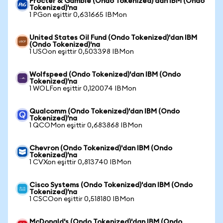
Procter & Gamble (Ondo Tokenized)'dan IBM (Ondo
Tokenized)'na
1 PGon eşittir 0,631665 IBMon
United States Oil Fund (Ondo Tokenized)'dan IBM
(Ondo Tokenized)'na
1 USOon eşittir 0,503398 IBMon
Wolfspeed (Ondo Tokenized)'dan IBM (Ondo
Tokenized)'na
1 WOLFon eşittir 0,120074 IBMon
Qualcomm (Ondo Tokenized)'dan IBM (Ondo
Tokenized)'na
1 QCOMon eşittir 0,683868 IBMon
Chevron (Ondo Tokenized)'dan IBM (Ondo
Tokenized)'na
1 CVXon eşittir 0,813740 IBMon
Cisco Systems (Ondo Tokenized)'dan IBM (Ondo
Tokenized)'na
1 CSCOon eşittir 0,518180 IBMon
McDonald's (Ondo Tokenized)'dan IBM (Ondo