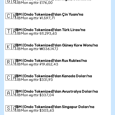
🇬🇧
1 IBMon eşittir £176,00
IBM (Ondo Tokenized)'dan Çin Yuanı'na
🇨🇳
1 IBMon eşittir ¥1.597,71
IBM (Ondo Tokenized)'dan Türk Lirası'na
🇹🇷
1 IBMon eşittir ₺11.293,63
IBM (Ondo Tokenized)'dan Güney Kore Wonu'na
🇰🇷
1 IBMon eşittir ₩336.147,1
IBM (Ondo Tokenized)'dan Rus Rublesi'na
🇷🇺
1 IBMon eşittir ₽19.652,43
IBM (Ondo Tokenized)'dan Kanada Doları'na
🇨🇦
1 IBMon eşittir $331,93
IBM (Ondo Tokenized)'dan Avustralya Doları'na
🇦🇺
1 IBMon eşittir $337,04
IBM (Ondo Tokenized)'dan Singapur Doları'na
🇸🇬
1 IBMon eşittir $303,63