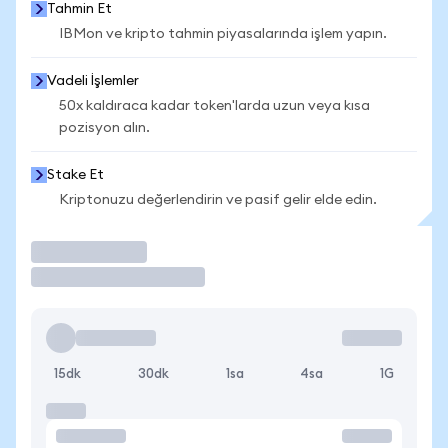
Tahmin Et
IBMon ve kripto tahmin piyasalarında işlem yapın.
Vadeli İşlemler
50x kaldıraca kadar token'larda uzun veya kısa
pozisyon alın.
Stake Et
Kriptonuzu değerlendirin ve pasif gelir elde edin.
İşlem Yap
15dk
30dk
1sa
4sa
1G