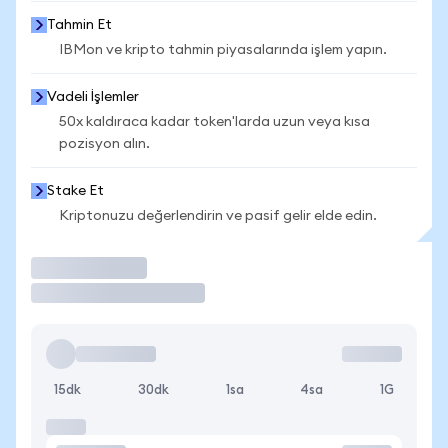
Tahmin Et
IBMon ve kripto tahmin piyasalarında işlem yapın.
Vadeli İşlemler
50x kaldıraca kadar token'larda uzun veya kısa
pozisyon alın.
Stake Et
Kriptonuzu değerlendirin ve pasif gelir elde edin.
İşlem Yap
15dk
30dk
1sa
4sa
1G