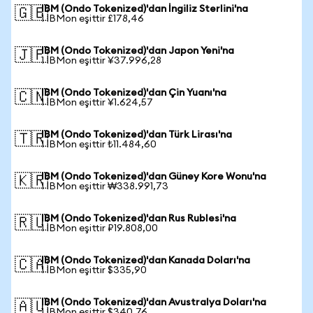
IBM (Ondo Tokenized)'dan İngiliz Sterlini'na
🇬🇧
1 IBMon eşittir £178,46
IBM (Ondo Tokenized)'dan Japon Yeni'na
🇯🇵
1 IBMon eşittir ¥37.996,28
IBM (Ondo Tokenized)'dan Çin Yuanı'na
🇨🇳
1 IBMon eşittir ¥1.624,57
IBM (Ondo Tokenized)'dan Türk Lirası'na
🇹🇷
1 IBMon eşittir ₺11.484,60
IBM (Ondo Tokenized)'dan Güney Kore Wonu'na
🇰🇷
1 IBMon eşittir ₩338.991,73
IBM (Ondo Tokenized)'dan Rus Rublesi'na
🇷🇺
1 IBMon eşittir ₽19.808,00
IBM (Ondo Tokenized)'dan Kanada Doları'na
🇨🇦
1 IBMon eşittir $335,90
IBM (Ondo Tokenized)'dan Avustralya Doları'na
🇦🇺
1 IBMon eşittir $340,76