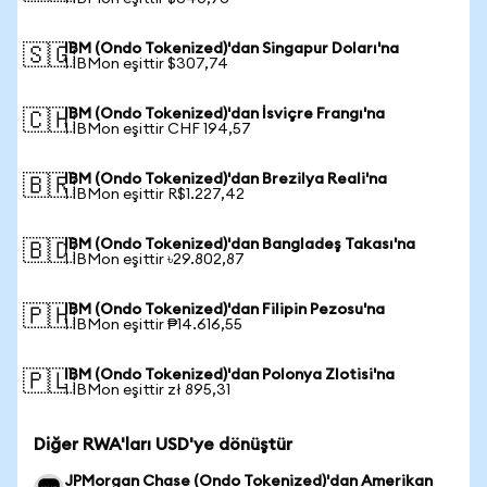
IBM (Ondo Tokenized)'dan Singapur Doları'na
🇸🇬
1 IBMon eşittir $307,74
IBM (Ondo Tokenized)'dan İsviçre Frangı'na
🇨🇭
1 IBMon eşittir CHF 194,57
IBM (Ondo Tokenized)'dan Brezilya Reali'na
🇧🇷
1 IBMon eşittir R$1.227,42
IBM (Ondo Tokenized)'dan Bangladeş Takası'na
🇧🇩
1 IBMon eşittir ৳29.802,87
IBM (Ondo Tokenized)'dan Filipin Pezosu'na
🇵🇭
1 IBMon eşittir ₱14.616,55
IBM (Ondo Tokenized)'dan Polonya Zlotisi'na
🇵🇱
1 IBMon eşittir zł 895,31
Diğer RWA'ları USD'ye dönüştür
JPMorgan Chase (Ondo Tokenized)'dan Amerikan