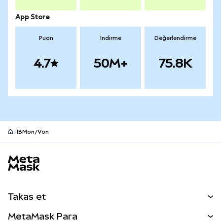
App Store
Puan
İndirme
Değerlendirme
4.7
50M+
75.8K
IBMon/Von
MetaMask site alt bilgisi
Takas et
Takas İşlemleri
MetaMask Para