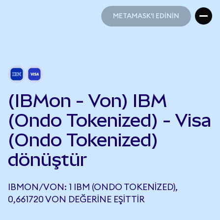
METAMASK'I EDİNİN
METAMASK'I EDİNİN
(IBMon - Von) IBM
(Ondo Tokenized) - Visa
(Ondo Tokenized)
dönüştür
IBMON/VON: 1 IBM (ONDO TOKENIZED),
0,661720 VON DEĞERINE EŞITTIR