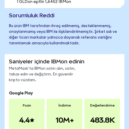
1 GLDon eşittir 1,6452 IBMon
Sorumluluk Reddi
Bu ürün IBM tarafından ihraç edilmemiş, desteklenmemiş,
onaylanmamış veya IBM ile ilişkilendirilmemiştir. Şirket adı ve
diğer ticari markalar yalnızca dayanak referans varlığını
tanımlamak amacıyla kullanılmaktadır.
Saniyeler içinde IBMon edinin
MetaMask'ta IBMon satın alın, satın,
takas edin ve değiştirin. En güvenilir
kripto cüzdanı.
Google Play
Puan
İndirme
Değerlendirme
4.4
10M+
483.8K