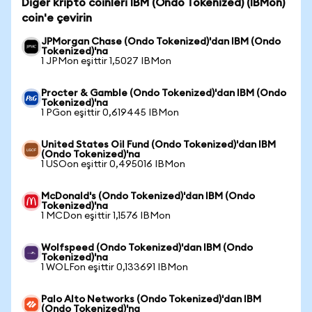
Diğer kripto coinleri IBM (Ondo Tokenized) (IBMon)
coin'e çevirin
JPMorgan Chase (Ondo Tokenized)'dan IBM (Ondo
Tokenized)'na
1 JPMon eşittir 1,5027 IBMon
Procter & Gamble (Ondo Tokenized)'dan IBM (Ondo
Tokenized)'na
1 PGon eşittir 0,619445 IBMon
United States Oil Fund (Ondo Tokenized)'dan IBM
(Ondo Tokenized)'na
1 USOon eşittir 0,495016 IBMon
McDonald's (Ondo Tokenized)'dan IBM (Ondo
Tokenized)'na
1 MCDon eşittir 1,1576 IBMon
Wolfspeed (Ondo Tokenized)'dan IBM (Ondo
Tokenized)'na
1 WOLFon eşittir 0,133691 IBMon
Palo Alto Networks (Ondo Tokenized)'dan IBM
(Ondo Tokenized)'na