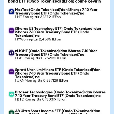
Bond ETF (Ondo Tokenized) (IEFon) coin'e çevirin
MasTec (Ondo Tokenized)'dan iShares 7-10 Year
Treasury Bond ETF (Ondo Tokenized)'na
1 MTZon eşittir 3,1279 IEFon
iShares US Technology ETF (Ondo Tokenized)'dan
iShares 7-10 Year Treasury Bond ETF (Ondo
Tokenized)'na
1 IYWon eşittir 2,4395 IEFon
nLIGHT (Ondo Tokenized)'dan iShares 7-10 Year
Treasury Bond ETF (Ondo Tokenized)'na
1 LASRon eşittir 0,752021 IEFon
Sprott Uranium Miners ETF (Ondo Tokenized)'dan
iShares 7-10 Year Treasury Bond ETF (Ondo
Tokenized)'na
1 URNMon eşittir 0,557128 IEFon
Bitdeer Technologies (Ondo Tokenized)'dan iShares
7-10 Year Treasury Bond ETF (Ondo Tokenized)'na
1 BTDRon eşittir 0,130319 IEFon
AB Ultra Short Income ETF (Ondo Tokenized)'dan