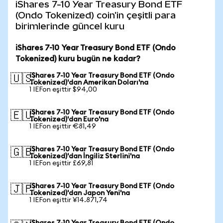
iShares 7-10 Year Treasury Bond ETF
(Ondo Tokenized) coin'in çeşitli para
birimlerinde güncel kuru
iShares 7-10 Year Treasury Bond ETF (Ondo
Tokenized) kuru bugün ne kadar?
iShares 7-10 Year Treasury Bond ETF (Ondo
🇺🇸
Tokenized)'dan Amerikan Doları'na
1 IEFon eşittir $94,00
iShares 7-10 Year Treasury Bond ETF (Ondo
🇪🇺
Tokenized)'dan Euro'na
1 IEFon eşittir €81,49
iShares 7-10 Year Treasury Bond ETF (Ondo
🇬🇧
Tokenized)'dan İngiliz Sterlini'na
1 IEFon eşittir £69,81
iShares 7-10 Year Treasury Bond ETF (Ondo
🇯🇵
Tokenized)'dan Japon Yeni'na
1 IEFon eşittir ¥14.871,74