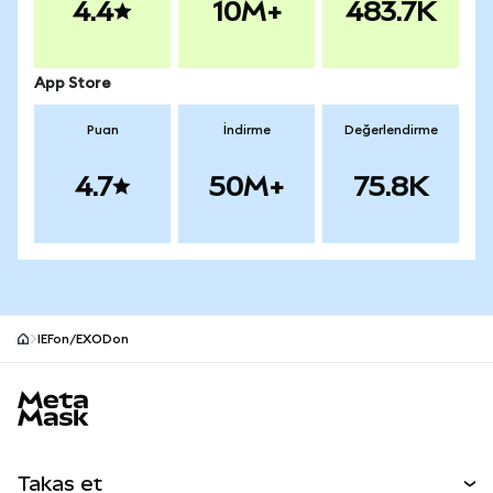
4.4
10M+
483.7K
App Store
Puan
İndirme
Değerlendirme
4.7
50M+
75.8K
IEFon/EXODon
MetaMask site alt bilgisi
Takas et