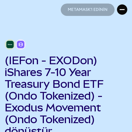
METAMASK'I EDİNİN
METAMASK'I EDİNİN
(IEFon - EXODon)
iShares 7-10 Year
Treasury Bond ETF
(Ondo Tokenized) -
Exodus Movement
(Ondo Tokenized)
dönüştür