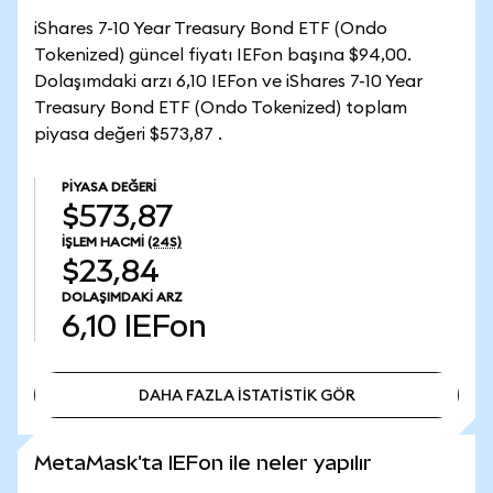
iShares 7-10 Year Treasury Bond ETF (Ondo
Tokenized) güncel fiyatı IEFon başına $94,00.
Dolaşımdaki arzı 6,10 IEFon ve iShares 7-10 Year
Treasury Bond ETF (Ondo Tokenized) toplam
piyasa değeri $573,87 .
PIYASA DEĞERI
$573,87
İŞLEM HACMI
(24S)
$23,84
DOLAŞIMDAKI ARZ
6,10
IEFon
DAHA FAZLA İSTATİSTİK GÖR
DAHA FAZLA İSTATİSTİK GÖR
MetaMask'ta IEFon ile neler yapılır