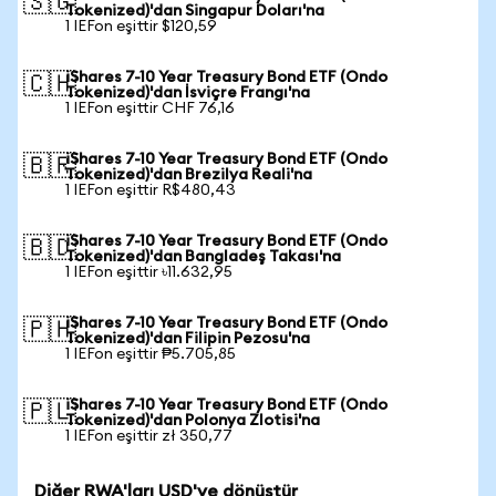
🇸🇬
Tokenized)'dan Singapur Doları'na
1 IEFon eşittir $120,59
iShares 7-10 Year Treasury Bond ETF (Ondo
🇨🇭
Tokenized)'dan İsviçre Frangı'na
1 IEFon eşittir CHF 76,16
iShares 7-10 Year Treasury Bond ETF (Ondo
🇧🇷
Tokenized)'dan Brezilya Reali'na
1 IEFon eşittir R$480,43
iShares 7-10 Year Treasury Bond ETF (Ondo
🇧🇩
Tokenized)'dan Bangladeş Takası'na
1 IEFon eşittir ৳11.632,95
iShares 7-10 Year Treasury Bond ETF (Ondo
🇵🇭
Tokenized)'dan Filipin Pezosu'na
1 IEFon eşittir ₱5.705,85
iShares 7-10 Year Treasury Bond ETF (Ondo
🇵🇱
Tokenized)'dan Polonya Zlotisi'na
1 IEFon eşittir zł 350,77
Diğer RWA'ları USD'ye dönüştür