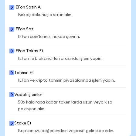
IEFon Satın Al
Birkaç dokunuşla satın alın.
IEFon Sat
IEFon coin'lerinizi nakde çevirin.
IEFon Takas Et
IEFon ile blokzincirleri arasında işlem yapın.
Tahmin Et
IEFon ve kripto tahmin piyasalarında işlem yapın.
Vadeli İşlemler
50x kaldıraca kadar token'larda uzun veya kısa
pozisyon alın.
Stake Et
Kriptonuzu değerlendirin ve pasif gelir elde edin.