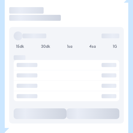
İşlem Yap
15dk
30dk
1sa
4sa
1G