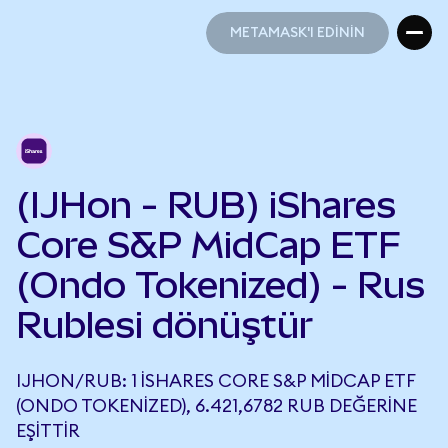
METAMASK'I EDİNİN
METAMASK'I EDİNİN
(IJHon - RUB) iShares
Core S&P MidCap ETF
(Ondo Tokenized) - Rus
Rublesi dönüştür
IJHON/RUB: 1 ISHARES CORE S&P MIDCAP ETF
(ONDO TOKENIZED), 6.421,6782 RUB DEĞERINE
EŞITTIR