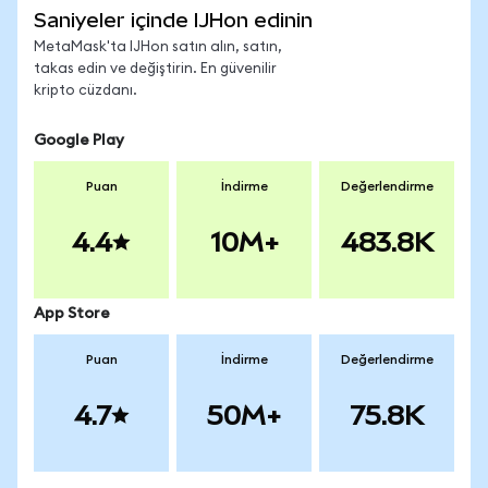
Saniyeler içinde IJHon edinin
MetaMask'ta IJHon satın alın, satın,
takas edin ve değiştirin. En güvenilir
kripto cüzdanı.
Google Play
Puan
İndirme
Değerlendirme
4.4
10M+
483.8K
App Store
Puan
İndirme
Değerlendirme
4.7
50M+
75.8K