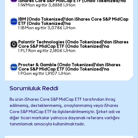
iShares Core S&P MidCap ETF (Ondo Tokenized)'na
1 IWMon eşittir 3,8888 IJHon
IBM (Ondo Tokenized)'dan iShares Core S&P MidCap
ETF (Ondo Tokenized)'na
1 IBMon eşittir 3,0786 IJHon
Palantir Technologies (Ondo Tokenized)'dan iShares
Core S&P MidCap ETF (Ondo Tokenized)'na
1 PLTRon eşittir 2,1806 IJHon
Procter & Gamble (Ondo Tokenized)'dan iShares
Core S&P MidCap ETF (Ondo Tokenized)'na
1 PGon eşittir 1,9107 IJHon
Sorumluluk Reddi
Bu ürün iShares Core S&P MidCap ETF tarafından ihraç
edilmemiş, desteklenmemiş, onaylanmamış veya iShares
Core S&P MidCap ETF ile ilişkilendirilmemiştir. Şirket adı ve
diğer ticari markalar yalnızca dayanak referans varlığını
tanımlamak amacıyla kullanılmaktadır.