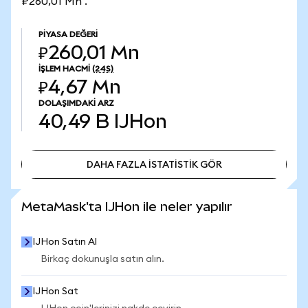
₽260,01 Mn .
PIYASA DEĞERI
₽260,01 Mn
İŞLEM HACMI
(24S)
₽4,67 Mn
DOLAŞIMDAKI ARZ
40,49 B
IJHon
DAHA FAZLA İSTATİSTİK GÖR
DAHA FAZLA İSTATİSTİK GÖR
MetaMask'ta IJHon ile neler yapılır
IJHon Satın Al
Birkaç dokunuşla satın alın.
IJHon Sat