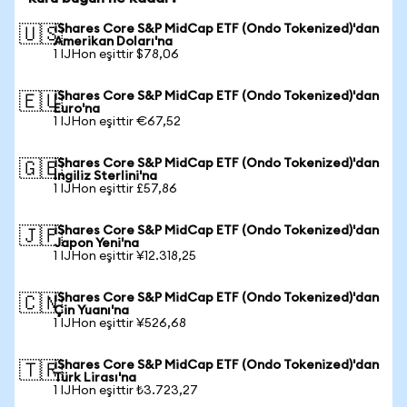
iShares Core S&P MidCap ETF (Ondo Tokenized)'dan
🇺🇸
Amerikan Doları'na
1 IJHon eşittir $78,06
iShares Core S&P MidCap ETF (Ondo Tokenized)'dan
🇪🇺
Euro'na
1 IJHon eşittir €67,52
iShares Core S&P MidCap ETF (Ondo Tokenized)'dan
🇬🇧
İngiliz Sterlini'na
1 IJHon eşittir £57,86
iShares Core S&P MidCap ETF (Ondo Tokenized)'dan
🇯🇵
Japon Yeni'na
1 IJHon eşittir ¥12.318,25
iShares Core S&P MidCap ETF (Ondo Tokenized)'dan
🇨🇳
Çin Yuanı'na
1 IJHon eşittir ¥526,68
iShares Core S&P MidCap ETF (Ondo Tokenized)'dan
🇹🇷
Türk Lirası'na
1 IJHon eşittir ₺3.723,27