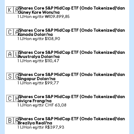
iShares Core S&P MidCap ETF (Ondo Tokenized)'dan
🇰🇷
Güney Kore Wonu'na
1 IJHon eşittir ₩109.899,85
iShares Core S&P MidCap ETF (Ondo Tokenized)'dan
🇨🇦
Kanada Doları'na
1 IJHon eşittir $108,90
iShares Core S&P MidCap ETF (Ondo Tokenized)'dan
🇦🇺
Avustralya Doları'na
1 IJHon eşittir $110,47
iShares Core S&P MidCap ETF (Ondo Tokenized)'dan
🇸🇬
Singapur Doları'na
1 IJHon eşittir $99,77
iShares Core S&P MidCap ETF (Ondo Tokenized)'dan
🇨🇭
İsviçre Frangı'na
1 IJHon eşittir CHF 63,08
iShares Core S&P MidCap ETF (Ondo Tokenized)'dan
🇧🇷
Brezilya Reali'na
1 IJHon eşittir R$397,93