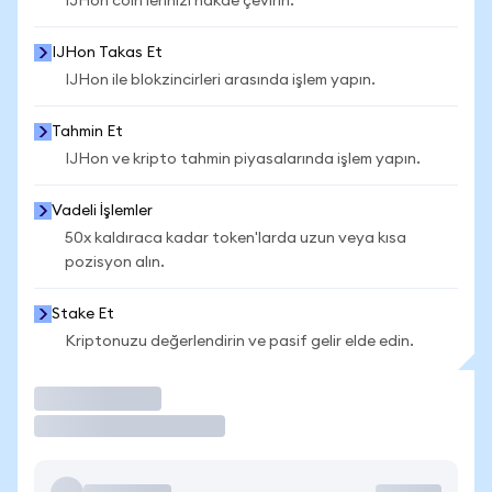
IJHon coin'lerinizi nakde çevirin.
IJHon Takas Et
IJHon ile blokzincirleri arasında işlem yapın.
Tahmin Et
IJHon ve kripto tahmin piyasalarında işlem yapın.
Vadeli İşlemler
50x kaldıraca kadar token'larda uzun veya kısa
pozisyon alın.
Stake Et
Kriptonuzu değerlendirin ve pasif gelir elde edin.
İşlem Yap