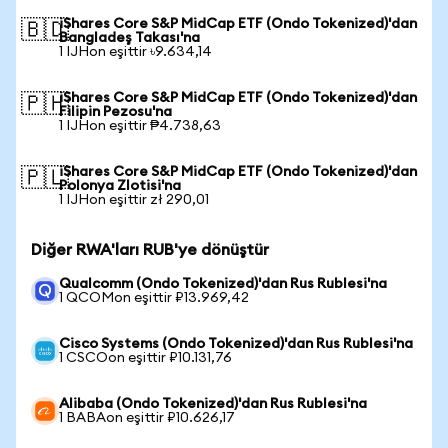
iShares Core S&P MidCap ETF (Ondo Tokenized)'dan
🇧🇩
Bangladeş Takası'na
1 IJHon eşittir ৳9.634,14
iShares Core S&P MidCap ETF (Ondo Tokenized)'dan
🇵🇭
Filipin Pezosu'na
1 IJHon eşittir ₱4.738,63
iShares Core S&P MidCap ETF (Ondo Tokenized)'dan
🇵🇱
Polonya Zlotisi'na
1 IJHon eşittir zł 290,01
Diğer RWA'ları RUB'ye dönüştür
Qualcomm (Ondo Tokenized)'dan Rus Rublesi'na
1 QCOMon eşittir ₽13.969,42
Cisco Systems (Ondo Tokenized)'dan Rus Rublesi'na
1 CSCOon eşittir ₽10.131,76
Alibaba (Ondo Tokenized)'dan Rus Rublesi'na
1 BABAon eşittir ₽10.626,17