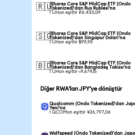
iShares Core S&P MidCap ETF (Ondo
🇷🇺
Tokenized)'dan Rus Rublesi'na
1 IJHon eşittir ₽6.433,09
iShares Core S&P MidCap ETF (Ondo
🇸🇬
Tokenized)'dan Singapur Doları'na
1 IJHon eşittir $99,95
iShares Core S&P MidCap ETF (Ondo
🇧🇩
Tokenized)'dan Bangladeş Takası'na
1 IJHon eşittir ৳9.679,15
Diğer RWA'ları JPY'ye dönüştür
Qualcomm (Ondo Tokenized)'dan Jap
Yeni'na
1 QCOMon eşittir ¥26.797,06
Wolfspeed (Ondo Tokenized)'dan Jap