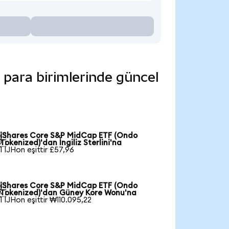
 para birimlerinde güncel
iShares Core S&P MidCap ETF (Ondo

Tokenized)'dan İngiliz Sterlini'na
1 IJHon eşittir £57,96
iShares Core S&P MidCap ETF (Ondo

Tokenized)'dan Güney Kore Wonu'na
1 IJHon eşittir ₩110.095,22