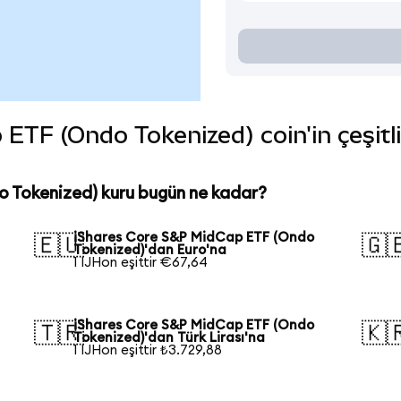
ETF (Ondo Tokenized) coin'in çeşitli
 Tokenized) kuru bugün ne kadar?
iShares Core S&P MidCap ETF (Ondo
🇪🇺
🇬
Tokenized)'dan Euro'na
1 IJHon eşittir €67,64
iShares Core S&P MidCap ETF (Ondo
🇹🇷
🇰
Tokenized)'dan Türk Lirası'na
1 IJHon eşittir ₺3.729,88