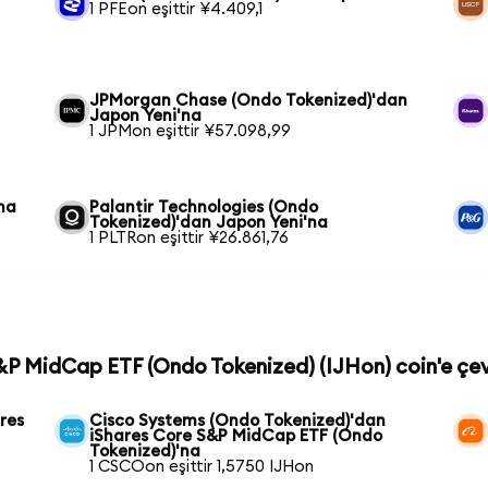
1 PFEon eşittir ¥4.409,1
JPMorgan Chase (Ondo Tokenized)'dan
Japon Yeni'na
1 JPMon eşittir ¥57.098,99
na
Palantir Technologies (Ondo
Tokenized)'dan Japon Yeni'na
1 PLTRon eşittir ¥26.861,76
S&P MidCap ETF (Ondo Tokenized) (IJHon) coin'e çev
res
Cisco Systems (Ondo Tokenized)'dan
iShares Core S&P MidCap ETF (Ondo
Tokenized)'na
1 CSCOon eşittir 1,5750 IJHon