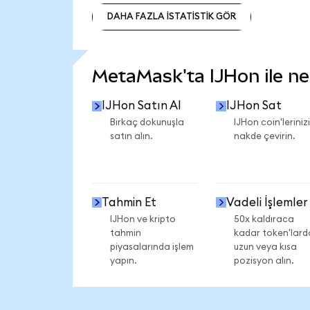
DAHA FAZLA İSTATİSTİK GÖR
DAHA FAZLA İSTATİSTİK GÖR
MetaMask'ta IJHon ile nel
IJHon Satın Al
IJHon Sat
Birkaç dokunuşla
IJHon coin'lerinizi
satın alın.
nakde çevirin.
Tahmin Et
Vadeli İşlemler
IJHon ve kripto
50x kaldıraca
tahmin
kadar token'lard
piyasalarında işlem
uzun veya kısa
yapın.
pozisyon alın.