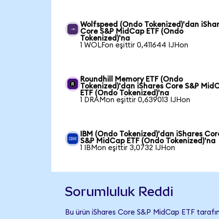
Wolfspeed (Ondo Tokenized)'dan iSha
Core S&P MidCap ETF (Ondo
Tokenized)'na
1 WOLFon eşittir 0,411644 IJHon
Roundhill Memory ETF (Ondo
Tokenized)'dan iShares Core S&P Mid
ETF (Ondo Tokenized)'na
1 DRAMon eşittir 0,639013 IJHon
IBM (Ondo Tokenized)'dan iShares Cor
S&P MidCap ETF (Ondo Tokenized)'na
1 IBMon eşittir 3,0732 IJHon
Sorumluluk Reddi
Bu ürün iShares Core S&P MidCap ETF tarafı