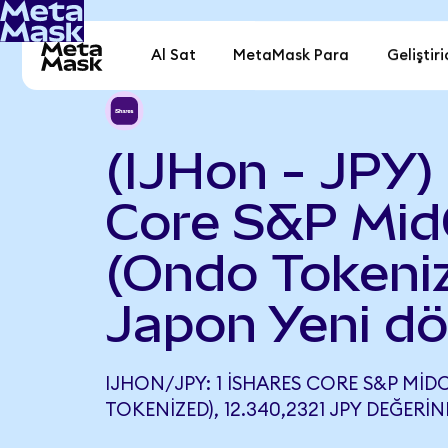
Al Sat
MetaMask Para
Geliştiri
(IJHon - JPY)
Core S&P Mid
(Ondo Tokeniz
Japon Yeni d
IJHON/JPY: 1 ISHARES CORE S&P MID
TOKENIZED), 12.340,2321 JPY DEĞERIN