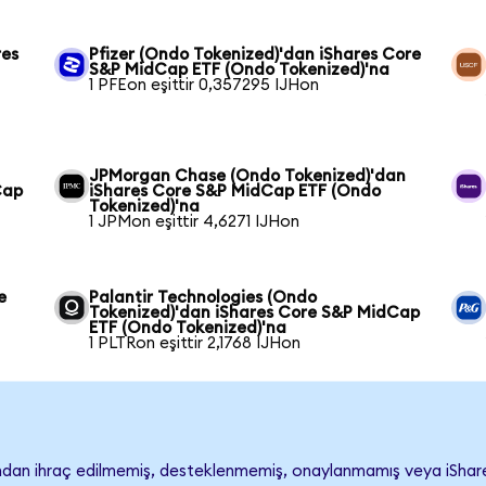
res
Pfizer (Ondo Tokenized)'dan iShares Core
S&P MidCap ETF (Ondo Tokenized)'na
1 PFEon eşittir 0,357295 IJHon
JPMorgan Chase (Ondo Tokenized)'dan
Cap
iShares Core S&P MidCap ETF (Ondo
Tokenized)'na
1 JPMon eşittir 4,6271 IJHon
e
Palantir Technologies (Ondo
Tokenized)'dan iShares Core S&P MidCap
ETF (Ondo Tokenized)'na
1 PLTRon eşittir 2,1768 IJHon
ndan ihraç edilmemiş, desteklenmemiş, onaylanmamış veya iShar