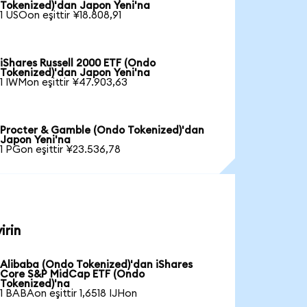
Tokenized)'dan Japon Yeni'na
1 USOon eşittir ¥18.808,91
iShares Russell 2000 ETF (Ondo
Tokenized)'dan Japon Yeni'na
1 IWMon eşittir ¥47.903,63
Procter & Gamble (Ondo Tokenized)'dan
Japon Yeni'na
1 PGon eşittir ¥23.536,78
irin
Alibaba (Ondo Tokenized)'dan iShares
Core S&P MidCap ETF (Ondo
Tokenized)'na
1 BABAon eşittir 1,6518 IJHon