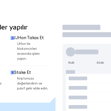
er yapılır
İşlem Yap
IJHon Takas Et
IJHon ile
blokzincirleri
arasında işlem
yapın.
15dk
30dk
Stake Et
Kriptonuzu
a
değerlendirin ve
pasif gelir elde edin.