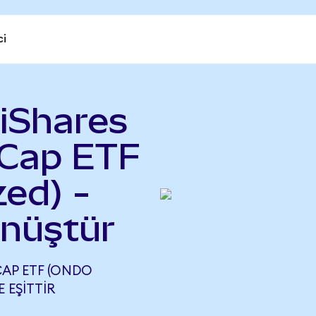
ci
 iShares
Cap ETF
ed) -
önüştür
CAP ETF (ONDO
E EŞITTIR