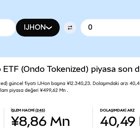
IJHON
 ETF (Ondo Tokenized) piyasa son
) güncel fiyatı IJHon başına ¥12.340,23. Dolaşımdaki arzı 40,4
am piyasa değeri ¥499,62 Mn .
İŞLEM HACMI
(24S)
DOLAŞIMDAKI ARZ
¥8,86 Mn
40,49