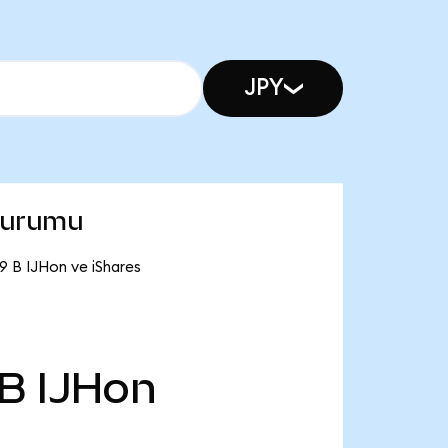
JPY
 durumu
9 B IJHon ve iShares
 B
IJHon