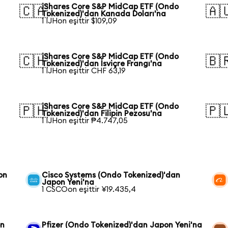
iShares Core S&P MidCap ETF (Ondo
🇨🇦
🇦
Tokenized)'dan Kanada Doları'na
1 IJHon eşittir $109,09
iShares Core S&P MidCap ETF (Ondo
🇨🇭
🇧
Tokenized)'dan İsviçre Frangı'na
1 IJHon eşittir CHF 63,19
iShares Core S&P MidCap ETF (Ondo
🇵🇭
🇵
Tokenized)'dan Filipin Pezosu'na
1 IJHon eşittir ₱4.747,05
on
Cisco Systems (Ondo Tokenized)'dan
Japon Yeni'na
1 CSCOon eşittir ¥19.435,4
on
Pfizer (Ondo Tokenized)'dan Japon Yeni'na