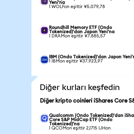
Yeni'na
1 WOLFon eşittir ¥5.079,78
Roundhill Memory ETF (Ondo
Tokenized)'dan Japon Yeni'na
1 DRAMon eşittir ¥7.885,57
IBM (Ondo Tokenized)'dan Japon Yeni'
1 IBMon eşittir ¥37.923,97
Diğer kurları keşfedin
Diğer kripto coinleri iShares Core 
Qualcomm (Ondo Tokenized)'dan iSha
Core S&P MidCap ETF (Ondo
Tokenized)'na
1 QCOMon eşittir 2,1715 IJHon