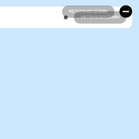
METAMASK'I EDİNİN
METAMASK'I EDİNİN
METAMASK'I EDİNİN
METAMASK'I EDİNİN