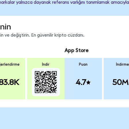
ari markalar yalnızca dayanak referans varlığını tanımlamak amacıyla
inin
 ve değiştirin. En güvenilir kripto cüzdanı.
App Store
erlendirme
İndir
Puan
İndirme
83.8K
4.7
50M