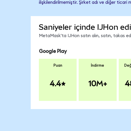
ilişkilendirilmemiştir. Şirket adı ve diğer tic
Saniyeler içinde IJHon ed
MetaMask'ta IJHon satın alın, satın, takas edin
Google Play
Puan
İndirme
Değ
4.4
10M+
4