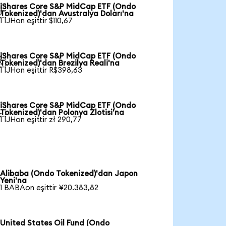
iShares Core S&P MidCap ETF (Ondo

Tokenized)'dan Avustralya Doları'na
1 IJHon eşittir $110,67
iShares Core S&P MidCap ETF (Ondo

Tokenized)'dan Brezilya Reali'na
1 IJHon eşittir R$398,63
iShares Core S&P MidCap ETF (Ondo

Tokenized)'dan Polonya Zlotisi'na
1 IJHon eşittir zł 290,77
Alibaba (Ondo Tokenized)'dan Japon
Yeni'na
1 BABAon eşittir ¥20.383,82
United States Oil Fund (Ondo