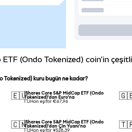
ETF (Ondo Tokenized) coin'in çeşitli
 Tokenized) kuru bugün ne kadar?
iShares Core S&P MidCap ETF (Ondo
🇪🇺
🇬
Tokenized)'dan Euro'na
1 IJHon eşittir €67,96
iShares Core S&P MidCap ETF (Ondo
🇨🇳
🇹
Tokenized)'dan Çin Yuanı'na
1 IJHon eşittir ¥528,39