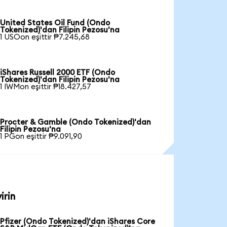
United States Oil Fund (Ondo
Tokenized)'dan Filipin Pezosu'na
1 USOon eşittir ₱7.245,68
iShares Russell 2000 ETF (Ondo
Tokenized)'dan Filipin Pezosu'na
1 IWMon eşittir ₱18.427,57
Procter & Gamble (Ondo Tokenized)'dan
Filipin Pezosu'na
1 PGon eşittir ₱9.091,90
irin
Pfizer (Ondo Tokenized)'dan iShares Core