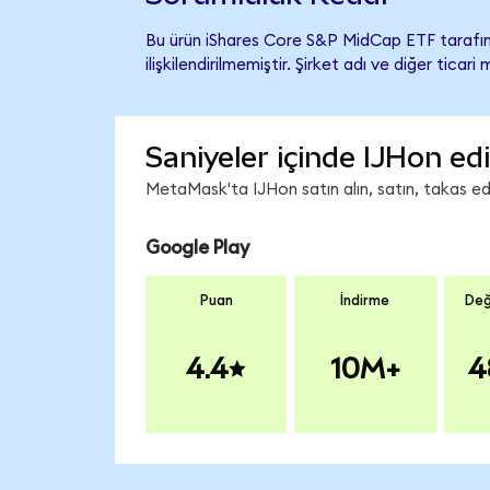
Bu ürün iShares Core S&P MidCap ETF tarafı
ilişkilendirilmemiştir. Şirket adı ve diğer tic
Saniyeler içinde IJHon ed
MetaMask'ta IJHon satın alın, satın, takas edin
Google Play
Puan
İndirme
Değ
4.4
10M+
4