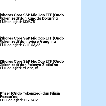
iShares Core S&P MidCap ETF (Ondo

Tokenized)'dan Kanada Doları'na
1 IJHon eşittir $109,75
iShares Core S&P MidCap ETF (Ondo

Tokenized)'dan İsviçre Frangı'na
1 IJHon eşittir CHF 63,63
iShares Core S&P MidCap ETF (Ondo

Tokenized)'dan Polonya Zlotisi'na
1 IJHon eşittir zł 292,38
Pfizer (Ondo Tokenized)'dan Filipin
Pezosu'na
1 PFEon eşittir ₱1.674,18