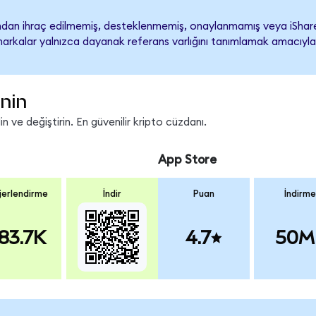
ndan ihraç edilmemiş, desteklenmemiş, onaylanmamış veya iShar
ari markalar yalnızca dayanak referans varlığını tanımlamak amacıyla
inin
 ve değiştirin. En güvenilir kripto cüzdanı.
App Store
erlendirme
İndir
Puan
İndirme
83.7K
4.7
50M