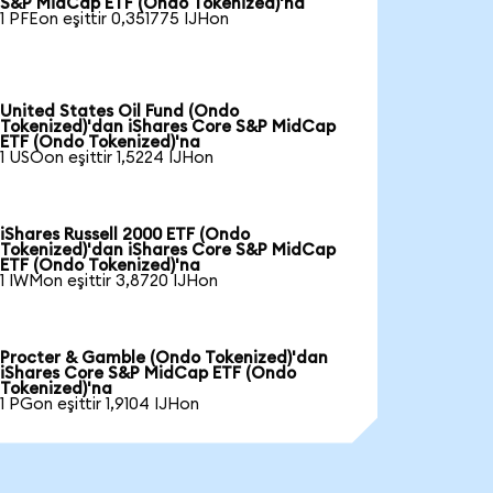
S&P MidCap ETF (Ondo Tokenized)'na
1 PFEon eşittir 0,351775 IJHon
United States Oil Fund (Ondo
Tokenized)'dan iShares Core S&P MidCap
ETF (Ondo Tokenized)'na
1 USOon eşittir 1,5224 IJHon
iShares Russell 2000 ETF (Ondo
Tokenized)'dan iShares Core S&P MidCap
ETF (Ondo Tokenized)'na
1 IWMon eşittir 3,8720 IJHon
Procter & Gamble (Ondo Tokenized)'dan
iShares Core S&P MidCap ETF (Ondo
Tokenized)'na
1 PGon eşittir 1,9104 IJHon