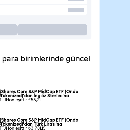
 para birimlerinde güncel
iShares Core S&P MidCap ETF (Ondo

Tokenized)'dan İngiliz Sterlini'na
1 IJHon eşittir £58,21
iShares Core S&P MidCap ETF (Ondo

Tokenized)'dan Türk Lirası'na
1 IJHon eşittir ₺3.731,15