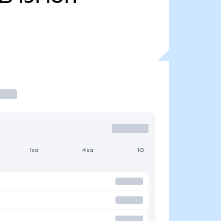
1sa
4sa
1G