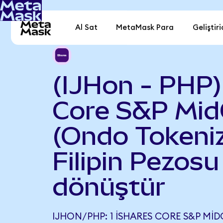
Al Sat
MetaMask Para
Geliştiri
(IJHon - PHP)
Core S&P Mid
(Ondo Tokeniz
Filipin Pezosu
dönüştür
IJHON/PHP: 1 ISHARES CORE S&P MI