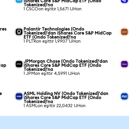
iShares Core S&P MidCap ETF (Ondo
Tokenized)'na
1 CSCOon eşittir 1,5671 IJHon
res
Palantir Technologies (Ondo
Tokenized)'dan iShares Core S&P MidCap
ETF (Ondo Tokenized)'na
1 PLTRon eşittir 1,9907 IJHon
JPMorgan Chase (Ondo Tokenized)'dan
Cap
iShares Core S&P MidCap ETF (Ondo
Tokenized)'na
1 JPMon eşittir 4,5991 IJHon
e
ASML Holding NV (Ondo Tokenized)'dan
iShares Core S&P MidCap ETF (Ondo
Tokenized)'na
1 ASMLon eşittir 22,0432 IJHon