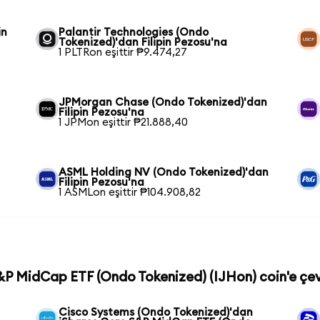
in
Palantir Technologies (Ondo
Tokenized)'dan Filipin Pezosu'na
1 PLTRon eşittir ₱9.474,27
JPMorgan Chase (Ondo Tokenized)'dan
Filipin Pezosu'na
1 JPMon eşittir ₱21.888,40
ASML Holding NV (Ondo Tokenized)'dan
Filipin Pezosu'na
1 ASMLon eşittir ₱104.908,82
S&P MidCap ETF (Ondo Tokenized) (IJHon) coin'e çev
Cisco Systems (Ondo Tokenized)'dan