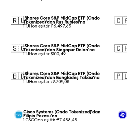
iShares Core S&P MidCap ETF (Ondo
🇷🇺
🇨
Tokenized)'dan Rus Rublesi'na
1 IJHon eşittir ₽6.497,65
iShares Core S&P MidCap ETF (Ondo
🇸🇬
🇨
Tokenized)'dan Singapur Doları'na
1 IJHon eşittir $100,49
iShares Core S&P MidCap ETF (Ondo
🇧🇩
🇵
Tokenized)'dan Bangladeş Takası'na
1 IJHon eşittir ৳9.709,08
Cisco Systems (Ondo Tokenized)'dan
Filipin Pezosu'na
1 CSCOon eşittir ₱7.458,45