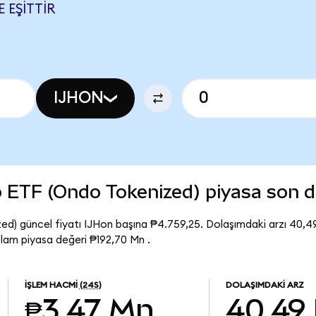
 EŞITTIR
IJHON
 ETF (Ondo Tokenized) piyasa son
) güncel fiyatı IJHon başına ₱4.759,25. Dolaşımdaki arzı 40,49
am piyasa değeri ₱192,70 Mn .
İŞLEM HACMI
(24S)
DOLAŞIMDAKI ARZ
₱3,47 Mn
40,49