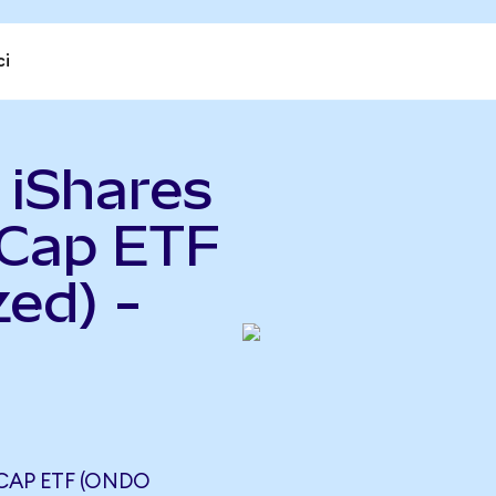
ci
 iShares
Cap ETF
ed) -
DCAP ETF (ONDO