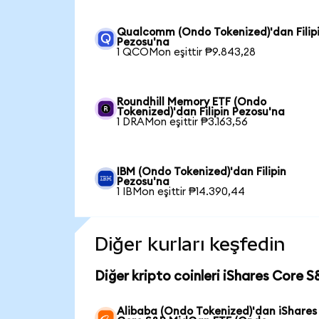
Qualcomm (Ondo Tokenized)'dan Filip
Pezosu'na
1 QCOMon eşittir ₱9.843,28
Roundhill Memory ETF (Ondo
Tokenized)'dan Filipin Pezosu'na
1 DRAMon eşittir ₱3.163,56
IBM (Ondo Tokenized)'dan Filipin
Pezosu'na
1 IBMon eşittir ₱14.390,44
Diğer kurları keşfedin
Diğer kripto coinleri iShares Core 
Alibaba (Ondo Tokenized)'dan iShares