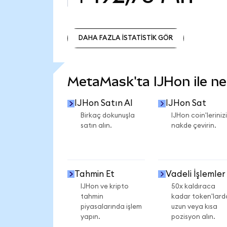
DAHA FAZLA İSTATİSTİK GÖR
DAHA FAZLA İSTATİSTİK GÖR
MetaMask'ta IJHon ile nel
IJHon Satın Al
IJHon Sat
Birkaç dokunuşla
IJHon coin'lerinizi
satın alın.
nakde çevirin.
Tahmin Et
Vadeli İşlemler
IJHon ve kripto
50x kaldıraca
tahmin
kadar token'lard
piyasalarında işlem
uzun veya kısa
yapın.
pozisyon alın.