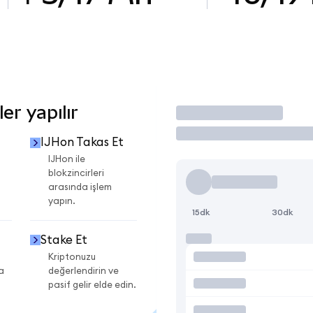
er yapılır
İşlem Yap
IJHon Takas Et
IJHon ile
blokzincirleri
arasında işlem
yapın.
15dk
30dk
Stake Et
Kriptonuzu
a
değerlendirin ve
pasif gelir elde edin.