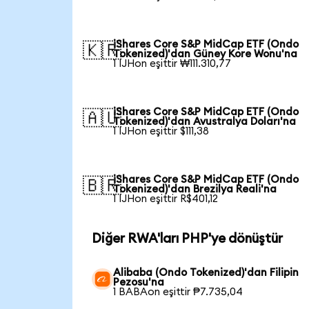
iShares Core S&P MidCap ETF (Ondo
🇰🇷
Tokenized)'dan Güney Kore Wonu'na
1 IJHon eşittir ₩111.310,77
iShares Core S&P MidCap ETF (Ondo
🇦🇺
Tokenized)'dan Avustralya Doları'na
1 IJHon eşittir $111,38
iShares Core S&P MidCap ETF (Ondo
🇧🇷
Tokenized)'dan Brezilya Reali'na
1 IJHon eşittir R$401,12
Diğer RWA'ları PHP'ye dönüştür
Alibaba (Ondo Tokenized)'dan Filipin
Pezosu'na
1 BABAon eşittir ₱7.735,04