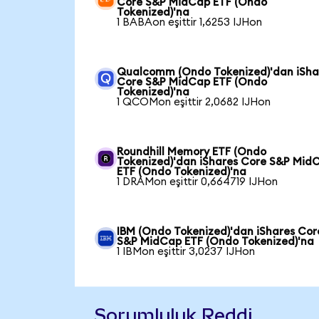
Core S&P MidCap ETF (Ondo
Tokenized)'na
1 BABAon eşittir 1,6253 IJHon
Qualcomm (Ondo Tokenized)'dan iSha
Core S&P MidCap ETF (Ondo
Tokenized)'na
1 QCOMon eşittir 2,0682 IJHon
Roundhill Memory ETF (Ondo
Tokenized)'dan iShares Core S&P Mid
ETF (Ondo Tokenized)'na
1 DRAMon eşittir 0,664719 IJHon
IBM (Ondo Tokenized)'dan iShares Cor
S&P MidCap ETF (Ondo Tokenized)'na
1 IBMon eşittir 3,0237 IJHon
Sorumluluk Reddi