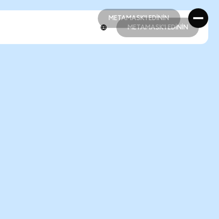
METAMASK'I EDİNİN
METAMASK'I EDİNİN
METAMASK'I EDİNİN
METAMASK'I EDİNİN