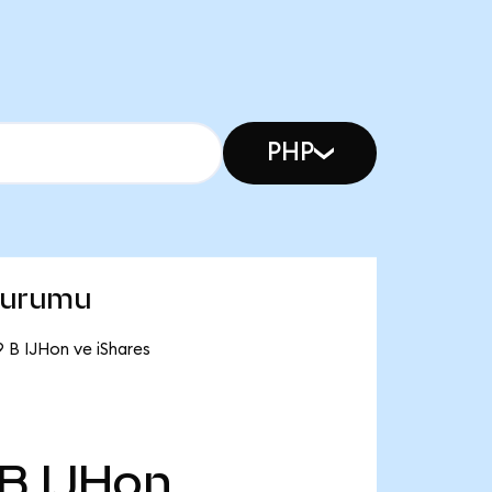
PHP
 durumu
 B IJHon ve iShares
 B
IJHon