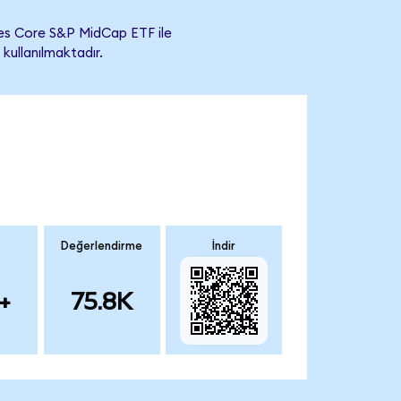
es Core S&P MidCap ETF ile
 kullanılmaktadır.
Değerlendirme
İndir
+
75.8K