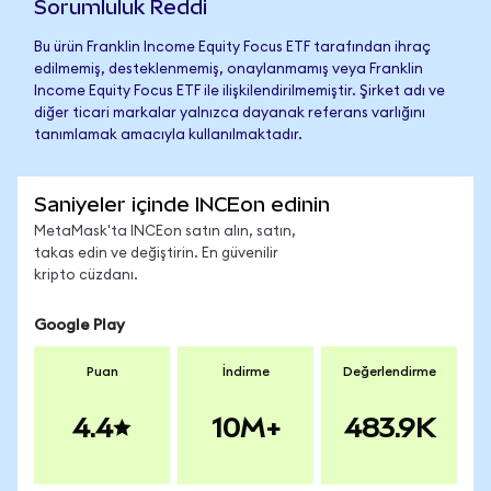
Sorumluluk Reddi
Bu ürün Franklin Income Equity Focus ETF tarafından ihraç
edilmemiş, desteklenmemiş, onaylanmamış veya Franklin
Income Equity Focus ETF ile ilişkilendirilmemiştir. Şirket adı ve
diğer ticari markalar yalnızca dayanak referans varlığını
tanımlamak amacıyla kullanılmaktadır.
Saniyeler içinde INCEon edinin
MetaMask'ta INCEon satın alın, satın,
takas edin ve değiştirin. En güvenilir
kripto cüzdanı.
Google Play
Puan
İndirme
Değerlendirme
4.4
10M+
483.9K