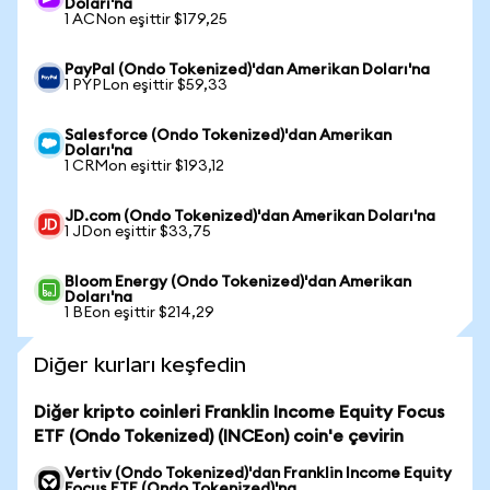
Doları'na
1 ACNon eşittir $179,25
PayPal (Ondo Tokenized)'dan Amerikan Doları'na
1 PYPLon eşittir $59,33
Salesforce (Ondo Tokenized)'dan Amerikan
Doları'na
1 CRMon eşittir $193,12
JD.com (Ondo Tokenized)'dan Amerikan Doları'na
1 JDon eşittir $33,75
Bloom Energy (Ondo Tokenized)'dan Amerikan
Doları'na
1 BEon eşittir $214,29
Diğer kurları keşfedin
Diğer kripto coinleri Franklin Income Equity Focus
ETF (Ondo Tokenized) (INCEon) coin'e çevirin
Vertiv (Ondo Tokenized)'dan Franklin Income Equity
Focus ETF (Ondo Tokenized)'na