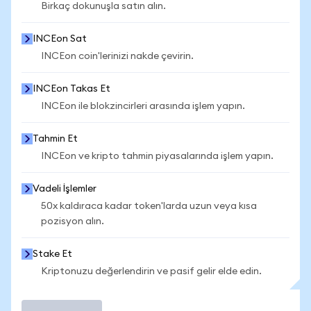
Birkaç dokunuşla satın alın.
INCEon Sat
INCEon coin'lerinizi nakde çevirin.
INCEon Takas Et
INCEon ile blokzincirleri arasında işlem yapın.
Tahmin Et
INCEon ve kripto tahmin piyasalarında işlem yapın.
Vadeli İşlemler
50x kaldıraca kadar token'larda uzun veya kısa
pozisyon alın.
Stake Et
Kriptonuzu değerlendirin ve pasif gelir elde edin.
İşlem Yap