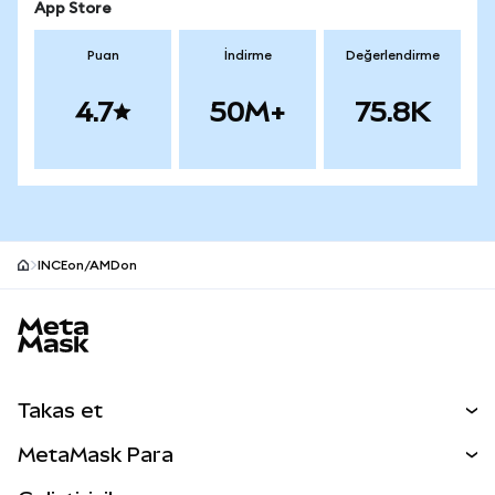
App Store
Puan
İndirme
Değerlendirme
4.7
50M+
75.8K
INCEon/AMDon
MetaMask site alt bilgisi
Takas et
Takas İşlemleri
MetaMask Para
Tahmin Et
YENİ
Kripto Al