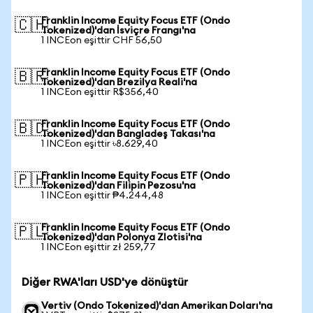
Franklin Income Equity Focus ETF (Ondo
🇨🇭
Tokenized)'dan İsviçre Frangı'na
1 INCEon eşittir CHF 56,50
Franklin Income Equity Focus ETF (Ondo
🇧🇷
Tokenized)'dan Brezilya Reali'na
1 INCEon eşittir R$356,40
Franklin Income Equity Focus ETF (Ondo
🇧🇩
Tokenized)'dan Bangladeş Takası'na
1 INCEon eşittir ৳8.629,40
Franklin Income Equity Focus ETF (Ondo
🇵🇭
Tokenized)'dan Filipin Pezosu'na
1 INCEon eşittir ₱4.244,48
Franklin Income Equity Focus ETF (Ondo
🇵🇱
Tokenized)'dan Polonya Zlotisi'na
1 INCEon eşittir zł 259,77
Diğer RWA'ları USD'ye dönüştür
Vertiv (Ondo Tokenized)'dan Amerikan Doları'na