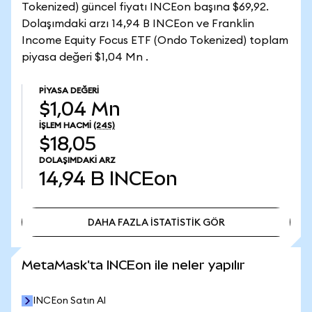
Tokenized) güncel fiyatı INCEon başına $69,92.
Dolaşımdaki arzı 14,94 B INCEon ve Franklin
Income Equity Focus ETF (Ondo Tokenized) toplam
piyasa değeri $1,04 Mn .
PIYASA DEĞERI
$1,04 Mn
İŞLEM HACMI
(24S)
$18,05
DOLAŞIMDAKI ARZ
14,94 B
INCEon
DAHA FAZLA İSTATİSTİK GÖR
DAHA FAZLA İSTATİSTİK GÖR
MetaMask'ta INCEon ile neler yapılır
INCEon Satın Al