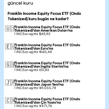
güncel kuru
Franklin Income Equity Focus ETF (Ondo
Tokenized) kuru bugün ne kadar?
Franklin Income Equity Focus ETF (Ondo
🇺🇸
Tokenized)'dan Amerikan Doları'na
1 INCEon eşittir $69,92
Franklin Income Equity Focus ETF (Ondo
🇪🇺
Tokenized)'dan Euro'na
1 INCEon eşittir €60,48
Franklin Income Equity Focus ETF (Ondo
🇬🇧
Tokenized)'dan İngiliz Sterlini'na
1 INCEon eşittir £51,83
Franklin Income Equity Focus ETF (Ondo
🇯🇵
Tokenized)'dan Japon Yeni'na
1 INCEon eşittir ¥11.033,78
Franklin Income Equity Focus ETF (Ondo
🇨🇳
Tokenized)'dan Çin Yuanı'na
1 INCEon eşittir ¥471,76