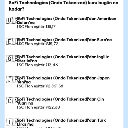
SoFi Technologies (Ondo Tokenized) kuru bugün ne
kadar?
SoFi Technologies (Ondo Tokenized)'dan Amerikan
🇺🇸
Doları'na
1 SOFIon eşittir $18,17
SoFi Technologies (Ondo Tokenized)'dan Euro'na
🇪🇺
1 SOFIon eşittir €15,72
SoFi Technologies (Ondo Tokenized)'dan İngiliz
🇬🇧
Sterlini'na
1 SOFIon eşittir £13,46
SoFi Technologies (Ondo Tokenized)'dan Japon
🇯🇵
Yeni'na
1 SOFIon eşittir ¥2.861,58
SoFi Technologies (Ondo Tokenized)'dan Çin
🇨🇳
Yuanı'na
1 SOFIon eşittir ¥122,60
SoFi Technologies (Ondo Tokenized)'dan Türk
🇹🇷
Lirası'na