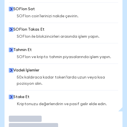
SOFIon Sat
SOFIon coin'lerinizi nakde çevirin.
SOFIon Takas Et
SOFIon ile blokzincirleri arasında işlem yapın.
Tahmin Et
SOFIon ve kripto tahmin piyasalarında işlem yapın.
Vadeli İşlemler
50x kaldıraca kadar token'larda uzun veya kısa
pozisyon alın.
Stake Et
Kriptonuzu değerlendirin ve pasif gelir elde edin.
İşlem Yap