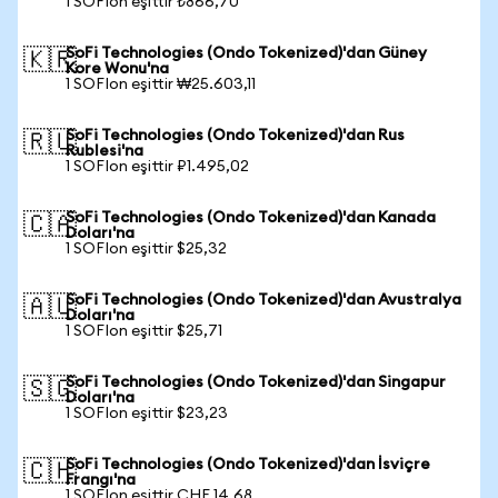
1 SOFIon eşittir ₺866,70
SoFi Technologies (Ondo Tokenized)'dan Güney
🇰🇷
Kore Wonu'na
1 SOFIon eşittir ₩25.603,11
SoFi Technologies (Ondo Tokenized)'dan Rus
🇷🇺
Rublesi'na
1 SOFIon eşittir ₽1.495,02
SoFi Technologies (Ondo Tokenized)'dan Kanada
🇨🇦
Doları'na
1 SOFIon eşittir $25,32
SoFi Technologies (Ondo Tokenized)'dan Avustralya
🇦🇺
Doları'na
1 SOFIon eşittir $25,71
SoFi Technologies (Ondo Tokenized)'dan Singapur
🇸🇬
Doları'na
1 SOFIon eşittir $23,23
SoFi Technologies (Ondo Tokenized)'dan İsviçre
🇨🇭
Frangı'na
1 SOFIon eşittir CHF 14,68