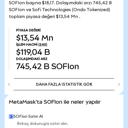
SOFIon başına $18,17. Dolaşımdaki arzı 745,42 B
SOFIon ve SoFi Technologies (Ondo Tokenized)
toplam piyasa değeri $13,54 Mn .
PIYASA DEĞERI
$13,54 Mn
İŞLEM HACMI
(24S)
$119,04 B
DOLAŞIMDAKI ARZ
745,42 B
SOFIon
DAHA FAZLA İSTATİSTİK GÖR
DAHA FAZLA İSTATİSTİK GÖR
MetaMask'ta SOFIon ile neler yapılır
SOFIon Satın Al
Birkaç dokunuşla satın alın.