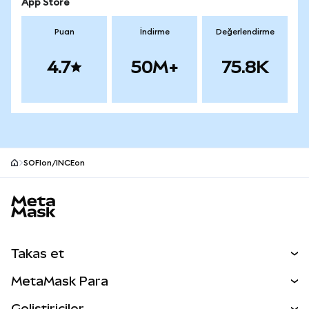
App Store
Puan
İndirme
Değerlendirme
4.7
50M+
75.8K
SOFIon/INCEon
MetaMask site alt bilgisi
Takas et
Takas İşlemleri
MetaMask Para
Tahmin Et
YENİ
Kripto Al
Geliştiriciler