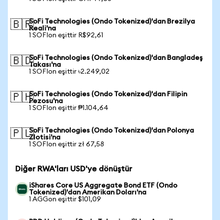
SoFi Technologies (Ondo Tokenized)'dan Brezilya
🇧🇷
Reali'na
1 SOFIon eşittir R$92,61
SoFi Technologies (Ondo Tokenized)'dan Bangladeş
🇧🇩
Takası'na
1 SOFIon eşittir ৳2.249,02
SoFi Technologies (Ondo Tokenized)'dan Filipin
🇵🇭
Pezosu'na
1 SOFIon eşittir ₱1.104,64
SoFi Technologies (Ondo Tokenized)'dan Polonya
🇵🇱
Zlotisi'na
1 SOFIon eşittir zł 67,58
Diğer RWA'ları USD'ye dönüştür
iShares Core US Aggregate Bond ETF (Ondo
Tokenized)'dan Amerikan Doları'na
1 AGGon eşittir $101,09