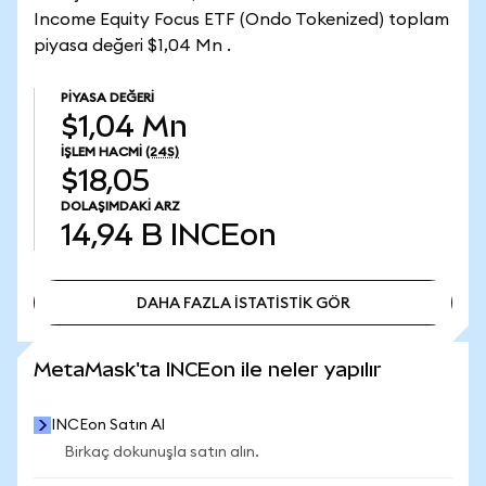
Income Equity Focus ETF (Ondo Tokenized) toplam
piyasa değeri $1,04 Mn .
PIYASA DEĞERI
$1,04 Mn
İŞLEM HACMI
(24S)
$18,05
DOLAŞIMDAKI ARZ
14,94 B
INCEon
DAHA FAZLA İSTATİSTİK GÖR
DAHA FAZLA İSTATİSTİK GÖR
MetaMask'ta INCEon ile neler yapılır
INCEon Satın Al
Birkaç dokunuşla satın alın.