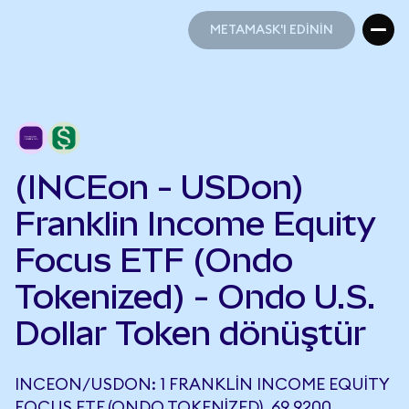
METAMASK'I EDİNİN
METAMASK'I EDİNİN
(INCEon - USDon)
Franklin Income Equity
Focus ETF (Ondo
Tokenized) - Ondo U.S.
Dollar Token dönüştür
INCEON/USDON: 1 FRANKLIN INCOME EQUITY
FOCUS ETF (ONDO TOKENIZED), 69,9200