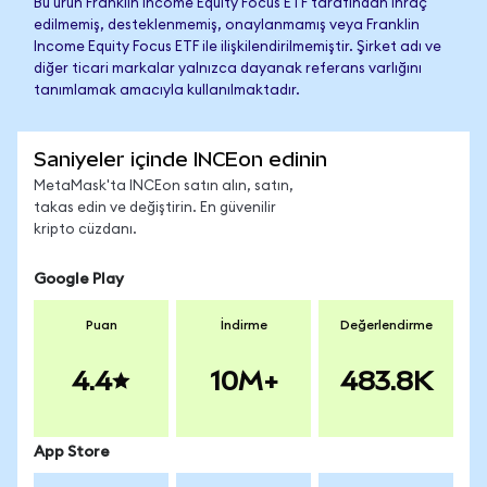
Bu ürün Franklin Income Equity Focus ETF tarafından ihraç
edilmemiş, desteklenmemiş, onaylanmamış veya Franklin
Income Equity Focus ETF ile ilişkilendirilmemiştir. Şirket adı ve
diğer ticari markalar yalnızca dayanak referans varlığını
tanımlamak amacıyla kullanılmaktadır.
Saniyeler içinde INCEon edinin
MetaMask'ta INCEon satın alın, satın,
takas edin ve değiştirin. En güvenilir
kripto cüzdanı.
Google Play
Puan
İndirme
Değerlendirme
4.4
10M+
483.8K
App Store