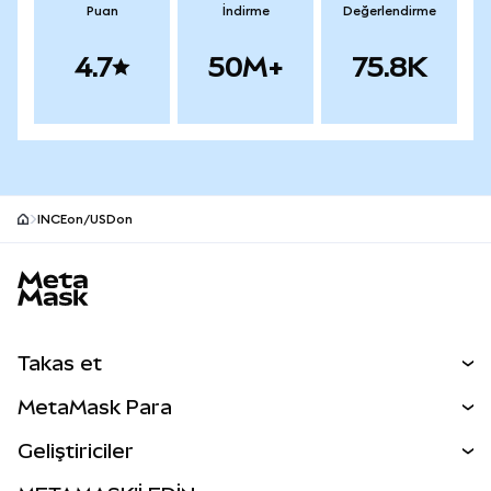
Puan
İndirme
Değerlendirme
4.7
50M+
75.8K
INCEon/USDon
MetaMask site alt bilgisi
Takas et
Takas İşlemleri
MetaMask Para
Tahmin Et
YENİ
Kripto Al
Geliştiriciler
Perps
YENİ
MetaMask Kart
Dökümantasyon