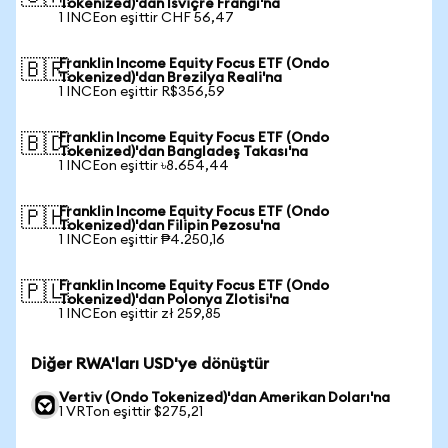
Tokenized)'dan İsviçre Frangı'na
1 INCEon eşittir CHF 56,47
Franklin Income Equity Focus ETF (Ondo
🇧🇷
Tokenized)'dan Brezilya Reali'na
1 INCEon eşittir R$356,59
Franklin Income Equity Focus ETF (Ondo
🇧🇩
Tokenized)'dan Bangladeş Takası'na
1 INCEon eşittir ৳8.654,44
Franklin Income Equity Focus ETF (Ondo
🇵🇭
Tokenized)'dan Filipin Pezosu'na
1 INCEon eşittir ₱4.250,16
Franklin Income Equity Focus ETF (Ondo
🇵🇱
Tokenized)'dan Polonya Zlotisi'na
1 INCEon eşittir zł 259,85
Diğer RWA'ları USD'ye dönüştür
Vertiv (Ondo Tokenized)'dan Amerikan Doları'na
1 VRTon eşittir $275,21