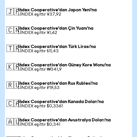
Index Cooperative'dan Japon Yeni'na
🇯🇵
1 INDEX eşittir ¥37,92
Index Cooperative'dan Çin Yuanı'na
🇨🇳
1 INDEX eşittir ¥1,62
Index Cooperative'dan Türk Lirası'na
🇹🇷
1 INDEX eşittir ₺11,43
Index Cooperative'dan Güney Kore Wonu'na
🇰🇷
1 INDEX eşittir ₩341,9
Index Cooperative'dan Rus Rublesi'na
🇷🇺
1 INDEX eşittir ₽19,53
Index Cooperative'dan Kanada Doları'na
🇨🇦
1 INDEX eşittir $0,3361
Index Cooperative'dan Avustralya Doları'na
🇦🇺
1 INDEX eşittir $0,341