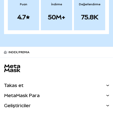
Puan
İndirme
Değerlendirme
4.7
50M+
75.8K
INDEX/PREMIA
MetaMask site alt bilgisi
Takas et
Takas İşlemleri
MetaMask Para
Tahmin Et
YENİ
Kripto Al
Geliştiriciler
Perps
YENİ
MetaMask Kart
Dökümantasyon