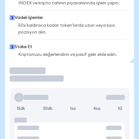
INDEX ve kripto tahmin piyasalarında işlem yapın.
Vadeli İşlemler
50x kaldıraca kadar token'larda uzun veya kısa
pozisyon alın.
Stake Et
Kriptonuzu değerlendirin ve pasif gelir elde edin.
İşlem Yap
15dk
30dk
1sa
4sa
1G