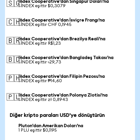
Index Cooperative'dan Singapur Doları'na
🇸🇬
1 INDEX eşittir $0,3079
Index Cooperative'dan İsviçre Frangı'na
🇨🇭
1 INDEX eşittir CHF 0,1945
Index Cooperative'dan Brezilya Reali'na
🇧🇷
1 INDEX eşittir R$1,23
Index Cooperative'dan Bangladeş Takası'na
🇧🇩
1 INDEX eşittir ৳29,73
Index Cooperative'dan Filipin Pezosu'na
🇵🇭
1 INDEX eşittir ₱14,60
Index Cooperative'dan Polonya Zlotisi'na
🇵🇱
1 INDEX eşittir zł 0,8943
Diğer kripto paraları USD'ye dönüştürün
Pluton'dan Amerikan Doları'na
1 PLU eşittir $0,1195