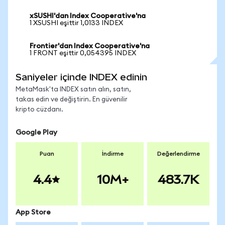
xSUSHI'dan Index Cooperative'na
1 XSUSHI eşittir 1,0133 INDEX
Frontier'dan Index Cooperative'na
1 FRONT eşittir 0,054395 INDEX
Saniyeler içinde INDEX edinin
MetaMask'ta INDEX satın alın, satın,
takas edin ve değiştirin. En güvenilir
kripto cüzdanı.
Google Play
Puan
İndirme
Değerlendirme
4.4
10M+
483.7K
App Store