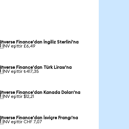
Inverse Finance'dan İngiliz Sterlini'na

1 INV eşittir £6,49
Inverse Finance'dan Türk Lirası'na

1 INV eşittir ₺417,35
Inverse Finance'dan Kanada Doları'na

1 INV eşittir $12,21
Inverse Finance'dan İsviçre Frangı'na

1 INV eşittir CHF 7,07