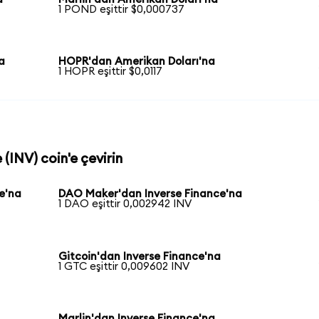
1 POND eşittir $0,000737
a
HOPR'dan Amerikan Doları'na
1 HOPR eşittir $0,0117
 (INV) coin'e çevirin
e'na
DAO Maker'dan Inverse Finance'na
1 DAO eşittir 0,002942 INV
Gitcoin'dan Inverse Finance'na
1 GTC eşittir 0,009602 INV
a
Marlin'dan Inverse Finance'na