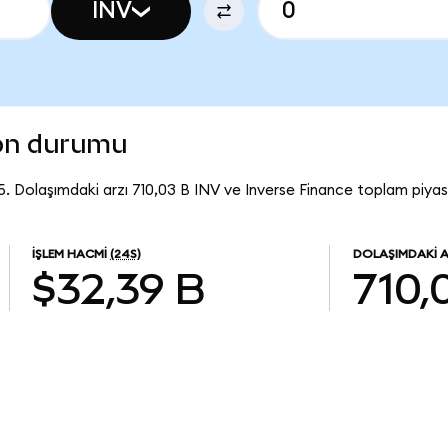
INV
son durumu
5. Dolaşımdaki arzı 710,03 B INV ve Inverse Finance toplam piyas
İŞLEM HACMI
(24S)
DOLAŞIMDAKI 
$32,39 B
710,