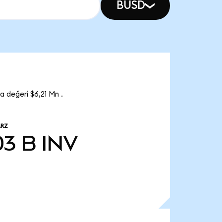
BUSD
a değeri $6,21 Mn .
ARZ
03 B
INV