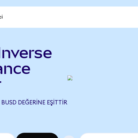
ci
Inverse
ance
r
3 BUSD DEĞERINE EŞITTIR