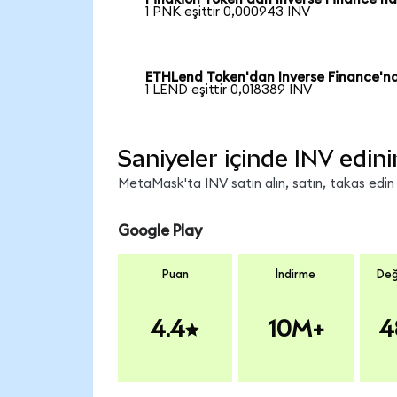
1 PNK eşittir 0,000943 INV
ETHLend Token'dan Inverse Finance'n
1 LEND eşittir 0,018389 INV
Saniyeler içinde INV edini
MetaMask'ta INV satın alın, satın, takas edin v
Google Play
Puan
İndirme
Değ
4.4
10M+
4