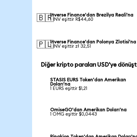
Inverse Finance'dan Brezilya Reali'na
🇧🇷
1 INV eşittir R$44,60
Inverse Finance'dan Polonya Zlotisi'na
🇵🇱
1 INV eşittir zł 32,51
Diğer kripto paraları USD'ye dönüşt
STASIS EURS Token'dan Amerikan
Doları'na
1 EURS eşittir $1,21
OmiseGO'dan Amerikan Doları'na
1 OMG eşittir $0,0443
Pinakion Token'dan Amerikan Doları'n