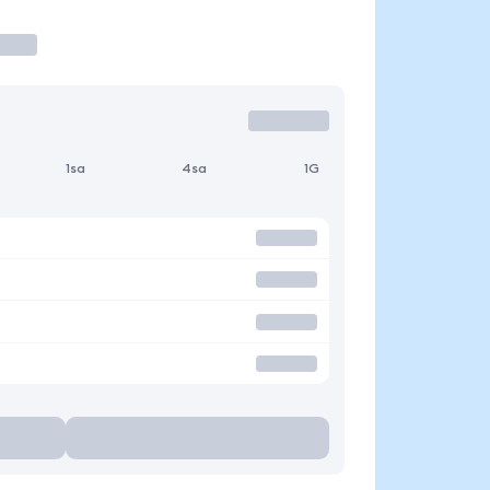
1sa
4sa
1G