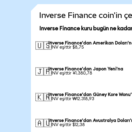
Inverse Finance coin'in çe
Inverse Finance kuru bugün ne kada
Inverse Finance'dan Amerikan Doları'
🇺🇸
1 INV eşittir $8,75
Inverse Finance'dan Japon Yeni'na
🇯🇵
1 INV eşittir ¥1.380,78
Inverse Finance'dan Güney Kore Wonu
🇰🇷
1 INV eşittir ₩12.318,93
Inverse Finance'dan Avustralya Doları
🇦🇺
1 INV eşittir $12,38