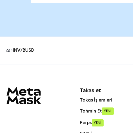
INV/BUSD
MetaMask site alt bilgisi
Takas et
Takas İşlemleri
Tahmin Et
YENİ
Perps
YENİ