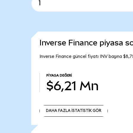
Inverse Finance piyasa 
Inverse Finance güncel fiyatı INV başına $8,7
PIYASA DEĞERI
$6,21 Mn
DAHA FAZLA İSTATİSTİK GÖR
DAHA FAZLA İSTATİSTİK GÖR