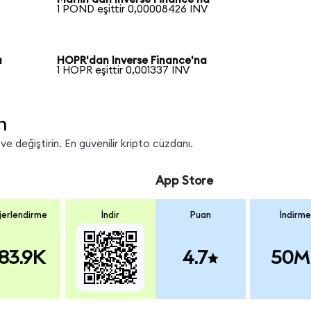
1 POND eşittir 0,00008426 INV
a
HOPR'dan Inverse Finance'na
1 HOPR eşittir 0,001337 INV
n
e değiştirin. En güvenilir kripto cüzdanı.
App Store
erlendirme
İndir
Puan
İndirme
83.9K
4.7
50M