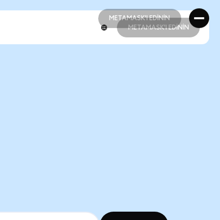
METAMASK'I EDİNİN
METAMASK'I EDİNİN
METAMASK'I EDİNİN
METAMASK'I EDİNİN