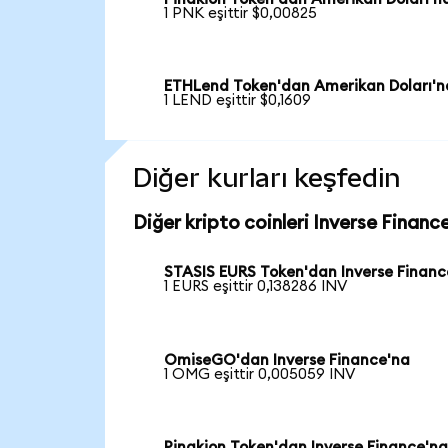
1 PNK eşittir $0,00825
ETHLend Token'dan Amerikan Doları'n
1 LEND eşittir $0,1609
Diğer kurları keşfedin
Diğer kripto coinleri Inverse Finance
STASIS EURS Token'dan Inverse Financ
1 EURS eşittir 0,138286 INV
OmiseGO'dan Inverse Finance'na
1 OMG eşittir 0,005059 INV
Pinakion Token'dan Inverse Finance'n