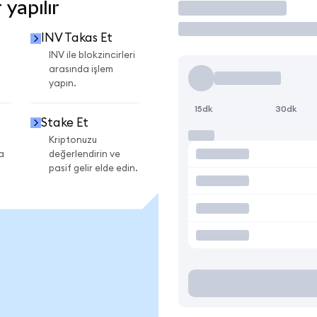
yapılır
İşlem Yap
INV Takas Et
INV ile blokzincirleri
arasında işlem
yapın.
15dk
30dk
Stake Et
Kriptonuzu
a
değerlendirin ve
pasif gelir elde edin.