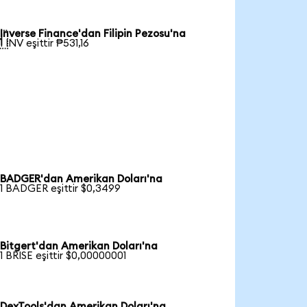
Inverse Finance'dan Filipin Pezosu'na

1 INV eşittir ₱531,16
BADGER'dan Amerikan Doları'na
1 BADGER eşittir $0,3499
Bitgert'dan Amerikan Doları'na
1 BRISE eşittir $0,00000001
DexTools'dan Amerikan Doları'na