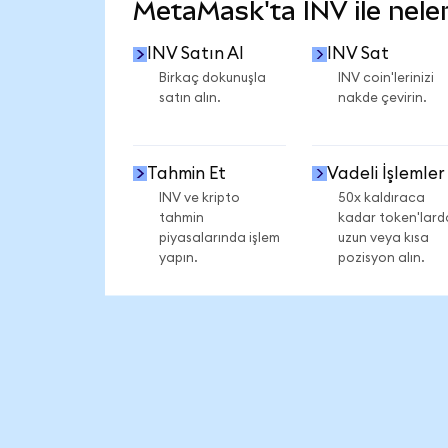
MetaMask'ta INV ile neler 
INV Satın Al
INV Sat
Birkaç dokunuşla
INV coin'lerinizi
satın alın.
nakde çevirin.
Tahmin Et
Vadeli İşlemler
INV ve kripto
50x kaldıraca
tahmin
kadar token'lard
piyasalarında işlem
uzun veya kısa
yapın.
pozisyon alın.