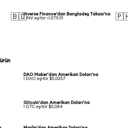
Inverse Finance'dan Bangladeş Takası'na
🇧🇩
🇵
1 INV eşittir ৳1.079,91
ürün
DAO Maker'dan Amerikan Doları'na
1 DAO eşittir $0,0257
Gitcoin'dan Amerikan Doları'na
1 GTC eşittir $0,084
a
Marlin'dan Amerikan Doları'na