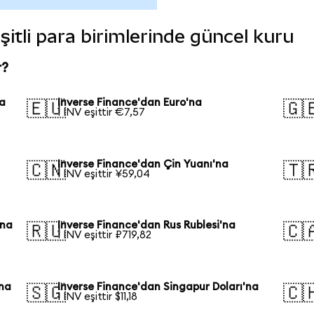
şitli para birimlerinde güncel kuru
r?
na
Inverse Finance'dan Euro'na
🇪🇺
🇬
1 INV eşittir €7,57
Inverse Finance'dan Çin Yuanı'na
🇨🇳
🇹
1 INV eşittir ¥59,04
'na
Inverse Finance'dan Rus Rublesi'na
🇷🇺
🇨
1 INV eşittir ₽719,82
'na
Inverse Finance'dan Singapur Doları'na
🇸🇬
🇨
1 INV eşittir $11,18