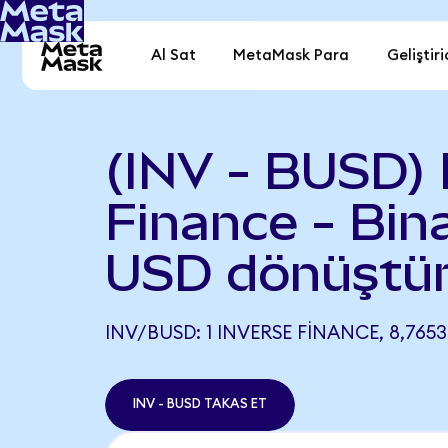
Al Sat
MetaMask Para
Geliştiri
(INV - BUSD) 
Finance - Bin
USD dönüştü
INV/BUSD: 1 INVERSE FINANCE, 8,765
INV - BUSD TAKAS ET