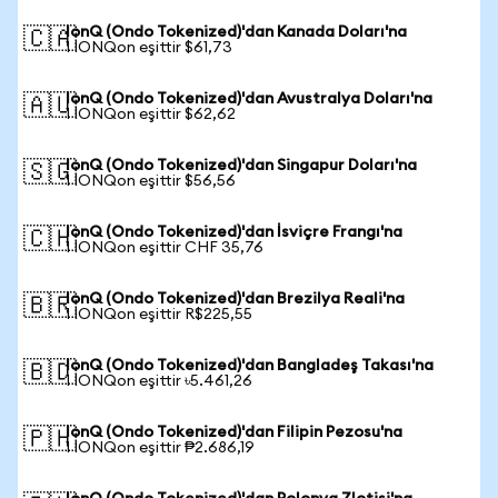
IonQ (Ondo Tokenized)'dan Kanada Doları'na
🇨🇦
1 IONQon eşittir $61,73
IonQ (Ondo Tokenized)'dan Avustralya Doları'na
🇦🇺
1 IONQon eşittir $62,62
IonQ (Ondo Tokenized)'dan Singapur Doları'na
🇸🇬
1 IONQon eşittir $56,56
IonQ (Ondo Tokenized)'dan İsviçre Frangı'na
🇨🇭
1 IONQon eşittir CHF 35,76
IonQ (Ondo Tokenized)'dan Brezilya Reali'na
🇧🇷
1 IONQon eşittir R$225,55
IonQ (Ondo Tokenized)'dan Bangladeş Takası'na
🇧🇩
1 IONQon eşittir ৳5.461,26
IonQ (Ondo Tokenized)'dan Filipin Pezosu'na
🇵🇭
1 IONQon eşittir ₱2.686,19