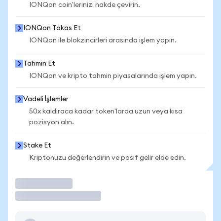
IONQon coin'lerinizi nakde çevirin.
IONQon Takas Et
IONQon ile blokzincirleri arasında işlem yapın.
Tahmin Et
IONQon ve kripto tahmin piyasalarında işlem yapın.
Vadeli İşlemler
50x kaldıraca kadar token'larda uzun veya kısa
pozisyon alın.
Stake Et
Kriptonuzu değerlendirin ve pasif gelir elde edin.
İşlem Yap