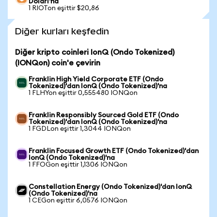
Doları'na
1 RIOTon eşittir $20,86
Diğer kurları keşfedin
Diğer kripto coinleri IonQ (Ondo Tokenized)
(IONQon) coin'e çevirin
Franklin High Yield Corporate ETF (Ondo
Tokenized)'dan IonQ (Ondo Tokenized)'na
1 FLHYon eşittir 0,555480 IONQon
Franklin Responsibly Sourced Gold ETF (Ondo
Tokenized)'dan IonQ (Ondo Tokenized)'na
1 FGDLon eşittir 1,3044 IONQon
Franklin Focused Growth ETF (Ondo Tokenized)'dan
IonQ (Ondo Tokenized)'na
1 FFOGon eşittir 1,1306 IONQon
Constellation Energy (Ondo Tokenized)'dan IonQ
(Ondo Tokenized)'na
1 CEGon eşittir 6,0576 IONQon