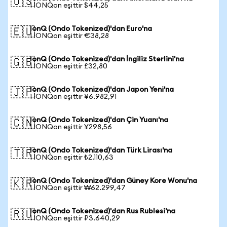
🇺🇸
1 IONQon eşittir $44,25
IonQ (Ondo Tokenized)'dan Euro'na
🇪🇺
1 IONQon eşittir €38,28
IonQ (Ondo Tokenized)'dan İngiliz Sterlini'na
🇬🇧
1 IONQon eşittir £32,80
IonQ (Ondo Tokenized)'dan Japon Yeni'na
🇯🇵
1 IONQon eşittir ¥6.982,91
IonQ (Ondo Tokenized)'dan Çin Yuanı'na
🇨🇳
1 IONQon eşittir ¥298,56
IonQ (Ondo Tokenized)'dan Türk Lirası'na
🇹🇷
1 IONQon eşittir ₺2.110,63
IonQ (Ondo Tokenized)'dan Güney Kore Wonu'na
🇰🇷
1 IONQon eşittir ₩62.299,47
IonQ (Ondo Tokenized)'dan Rus Rublesi'na
🇷🇺
1 IONQon eşittir ₽3.640,29