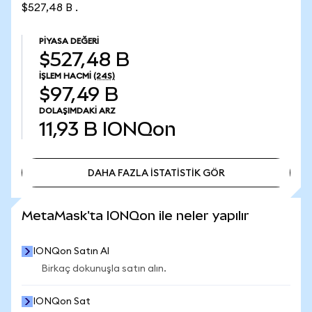
$527,48 B .
PIYASA DEĞERI
$527,48 B
İŞLEM HACMI
(24S)
$97,49 B
DOLAŞIMDAKI ARZ
11,93 B
IONQon
DAHA FAZLA İSTATİSTİK GÖR
DAHA FAZLA İSTATİSTİK GÖR
MetaMask'ta IONQon ile neler yapılır
IONQon Satın Al
Birkaç dokunuşla satın alın.
IONQon Sat