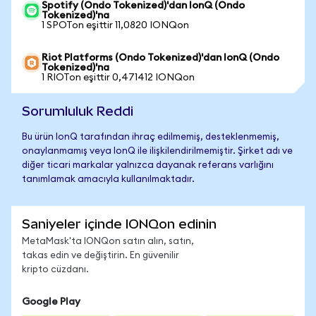
Spotify (Ondo Tokenized)'dan IonQ (Ondo
Tokenized)'na
1 SPOTon eşittir 11,0820 IONQon
Riot Platforms (Ondo Tokenized)'dan IonQ (Ondo
Tokenized)'na
1 RIOTon eşittir 0,471412 IONQon
Sorumluluk Reddi
Bu ürün IonQ tarafından ihraç edilmemiş, desteklenmemiş,
onaylanmamış veya IonQ ile ilişkilendirilmemiştir. Şirket adı ve
diğer ticari markalar yalnızca dayanak referans varlığını
tanımlamak amacıyla kullanılmaktadır.
Saniyeler içinde IONQon edinin
MetaMask'ta IONQon satın alın, satın,
takas edin ve değiştirin. En güvenilir
kripto cüzdanı.
Google Play