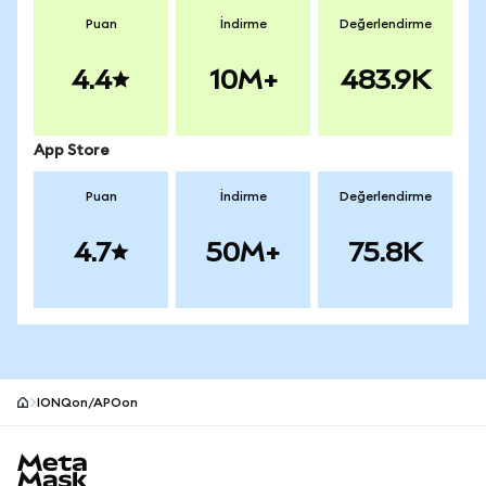
Puan
İndirme
Değerlendirme
4.4
10M+
483.9K
App Store
Puan
İndirme
Değerlendirme
4.7
50M+
75.8K
IONQon/APOon
MetaMask site alt bilgisi