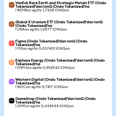
VanEck Rare Earth and Strategic Metals ETF (Ondo
Tokenized)'dan IonQ (Ondo Tokenized)'na
1 REMXon eşittir 1,7308 IONQon
Global X Uranium ETF (Ondo Tokenized)'dan IonQ
(Ondo Tokenized)'na
1 URAon eşittir 1,0077 IONQon
Figma (Ondo Tokenized)'dan IonQ (Ondo
Tokenized)'na
1 FIGon eşittir 0,537401 IONQon
Enphase Energy (Ondo Tokenized)'dan IonQ (Ondo
Tokenized)'na
1 ENPHon eşittir 0,952542 IONQon
Western Digital (Ondo Tokenized)'dan IonQ (Ondo
Tokenized)'na
1 WDCon eşittir 9,7817 IONQon
GameStop (Ondo Tokenized)'dan IonQ (Ondo
Tokenized)'na
1 GMEon eşittir 0,439548 IONQon