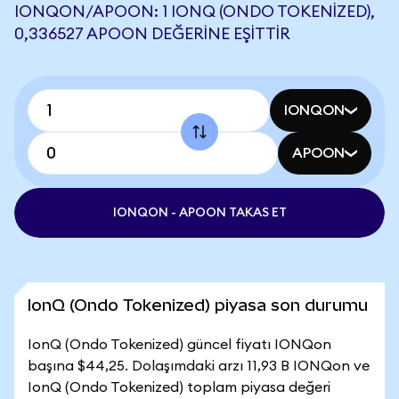
IONQON/APOON: 1 IONQ (ONDO TOKENIZED),
0,336527 APOON DEĞERINE EŞITTIR
IONQON
APOON
IONQON - APOON TAKAS ET
IonQ (Ondo Tokenized) piyasa son durumu
IonQ (Ondo Tokenized) güncel fiyatı IONQon
başına $44,25. Dolaşımdaki arzı 11,93 B IONQon ve
IonQ (Ondo Tokenized) toplam piyasa değeri