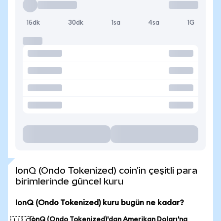
15dk
30dk
1sa
4sa
1G
IonQ (Ondo Tokenized) coin'in çeşitli para
birimlerinde güncel kuru
IonQ (Ondo Tokenized) kuru bugün ne kadar?
IonQ (Ondo Tokenized)'dan Amerikan Doları'na