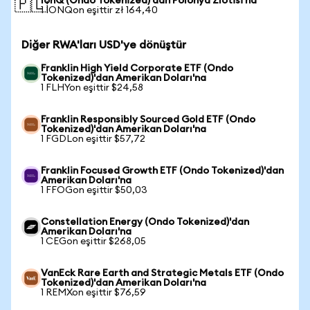
IonQ (Ondo Tokenized)'dan Polonya Zlotisi'na
🇵🇱
1 IONQon eşittir zł 164,40
Diğer RWA'ları USD'ye dönüştür
Franklin High Yield Corporate ETF (Ondo
Tokenized)'dan Amerikan Doları'na
1 FLHYon eşittir $24,58
Franklin Responsibly Sourced Gold ETF (Ondo
Tokenized)'dan Amerikan Doları'na
1 FGDLon eşittir $57,72
Franklin Focused Growth ETF (Ondo Tokenized)'dan
Amerikan Doları'na
1 FFOGon eşittir $50,03
Constellation Energy (Ondo Tokenized)'dan
Amerikan Doları'na
1 CEGon eşittir $268,05
VanEck Rare Earth and Strategic Metals ETF (Ondo
Tokenized)'dan Amerikan Doları'na
1 REMXon eşittir $76,59