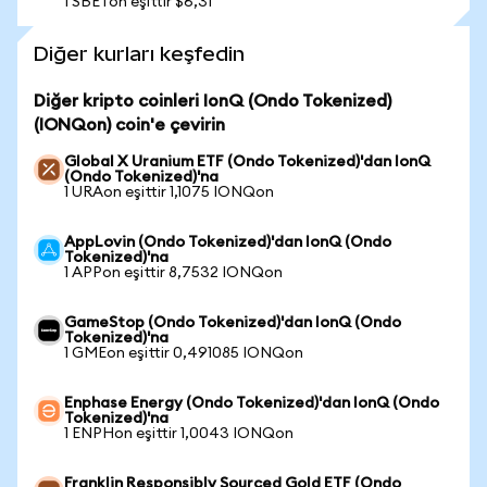
1 SBETon eşittir $6,31
Diğer kurları keşfedin
Diğer kripto coinleri IonQ (Ondo Tokenized)
(IONQon) coin'e çevirin
Global X Uranium ETF (Ondo Tokenized)'dan IonQ
(Ondo Tokenized)'na
1 URAon eşittir 1,1075 IONQon
AppLovin (Ondo Tokenized)'dan IonQ (Ondo
Tokenized)'na
1 APPon eşittir 8,7532 IONQon
GameStop (Ondo Tokenized)'dan IonQ (Ondo
Tokenized)'na
1 GMEon eşittir 0,491085 IONQon
Enphase Energy (Ondo Tokenized)'dan IonQ (Ondo
Tokenized)'na
1 ENPHon eşittir 1,0043 IONQon
Franklin Responsibly Sourced Gold ETF (Ondo