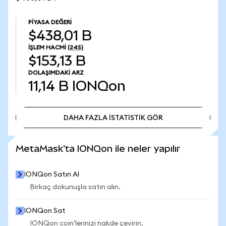
PIYASA DEĞERI
$438,01 B
İŞLEM HACMI
(24S)
$153,13 B
DOLAŞIMDAKI ARZ
11,14 B
IONQon
DAHA FAZLA İSTATİSTİK GÖR
DAHA FAZLA İSTATİSTİK GÖR
MetaMask'ta IONQon ile neler yapılır
IONQon Satın Al
Birkaç dokunuşla satın alın.
IONQon Sat
IONQon coin'lerinizi nakde çevirin.