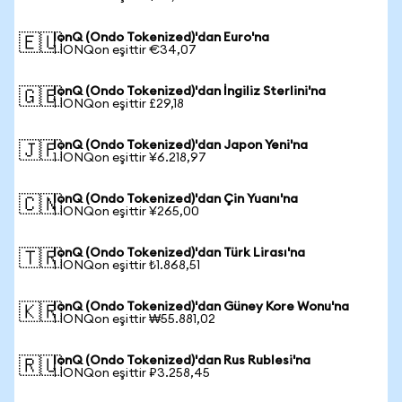
IonQ (Ondo Tokenized)'dan Euro'na
🇪🇺
1 IONQon eşittir €34,07
IonQ (Ondo Tokenized)'dan İngiliz Sterlini'na
🇬🇧
1 IONQon eşittir £29,18
IonQ (Ondo Tokenized)'dan Japon Yeni'na
🇯🇵
1 IONQon eşittir ¥6.218,97
IonQ (Ondo Tokenized)'dan Çin Yuanı'na
🇨🇳
1 IONQon eşittir ¥265,00
IonQ (Ondo Tokenized)'dan Türk Lirası'na
🇹🇷
1 IONQon eşittir ₺1.868,51
IonQ (Ondo Tokenized)'dan Güney Kore Wonu'na
🇰🇷
1 IONQon eşittir ₩55.881,02
IonQ (Ondo Tokenized)'dan Rus Rublesi'na
🇷🇺
1 IONQon eşittir ₽3.258,45