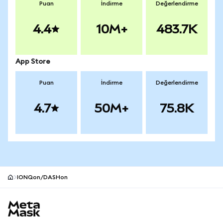
Puan
İndirme
Değerlendirme
4.4
10M+
483.7K
App Store
Puan
İndirme
Değerlendirme
4.7
50M+
75.8K
IONQon/DASHon
MetaMask site alt bilgisi