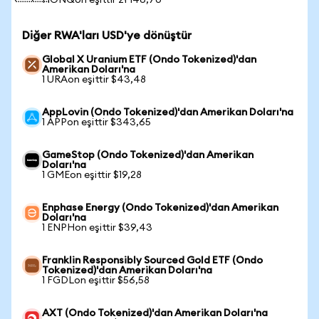
1 IONQon eşittir zł 146,70
Diğer RWA'ları USD'ye dönüştür
Global X Uranium ETF (Ondo Tokenized)'dan
Amerikan Doları'na
1 URAon eşittir $43,48
AppLovin (Ondo Tokenized)'dan Amerikan Doları'na
1 APPon eşittir $343,65
GameStop (Ondo Tokenized)'dan Amerikan
Doları'na
1 GMEon eşittir $19,28
Enphase Energy (Ondo Tokenized)'dan Amerikan
Doları'na
1 ENPHon eşittir $39,43
Franklin Responsibly Sourced Gold ETF (Ondo
Tokenized)'dan Amerikan Doları'na
1 FGDLon eşittir $56,58
AXT (Ondo Tokenized)'dan Amerikan Doları'na