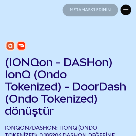
METAMASK'I EDİNİN
METAMASK'I EDİNİN
(IONQon - DASHon)
IonQ (Ondo
Tokenized) - DoorDash
(Ondo Tokenized)
dönüştür
IONQON/DASHON: 1 IONQ (ONDO
TOKENIZED), 0,185206 DASHON DEĞERINE