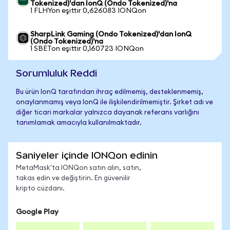
Tokenized)'dan IonQ (Ondo Tokenized)'na
1 FLHYon eşittir 0,626083 IONQon
SharpLink Gaming (Ondo Tokenized)'dan IonQ
(Ondo Tokenized)'na
1 SBETon eşittir 0,160723 IONQon
Sorumluluk Reddi
Bu ürün IonQ tarafından ihraç edilmemiş, desteklenmemiş,
onaylanmamış veya IonQ ile ilişkilendirilmemiştir. Şirket adı ve
diğer ticari markalar yalnızca dayanak referans varlığını
tanımlamak amacıyla kullanılmaktadır.
Saniyeler içinde IONQon edinin
MetaMask'ta IONQon satın alın, satın,
takas edin ve değiştirin. En güvenilir
kripto cüzdanı.
Google Play