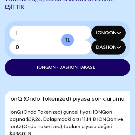
EŞITTIR
IONQON
DASHON
IONQON - DASHON TAKAS ET
IonQ (Ondo Tokenized) piyasa son durumu
IonQ (Ondo Tokenized) güncel fiyatı IONQon
başına $39,26. Dolaşımdaki arzı 11,14 B IONQon ve
IonQ (Ondo Tokenized) toplam piyasa değeri
$438,01 B .