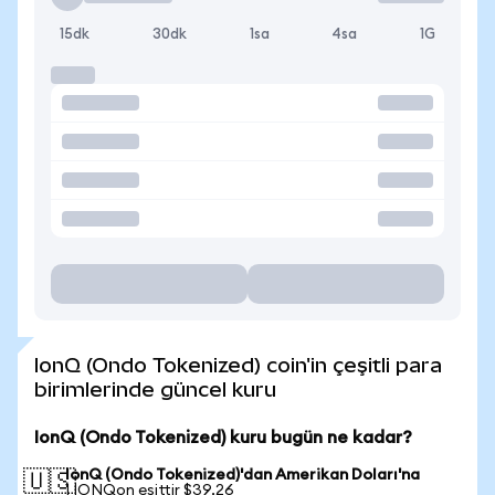
15dk
30dk
1sa
4sa
1G
IonQ (Ondo Tokenized) coin'in çeşitli para
birimlerinde güncel kuru
IonQ (Ondo Tokenized) kuru bugün ne kadar?
IonQ (Ondo Tokenized)'dan Amerikan Doları'na
🇺🇸
1 IONQon eşittir $39,26