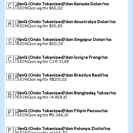
IonQ (Ondo Tokenized)'dan Kanada Doları'na
🇨🇦
1 IONQon eşittir $55,02
IonQ (Ondo Tokenized)'dan Avustralya Doları'na
🇦🇺
1 IONQon eşittir $55,83
IonQ (Ondo Tokenized)'dan Singapur Doları'na
🇸🇬
1 IONQon eşittir $50,39
IonQ (Ondo Tokenized)'dan İsviçre Frangı'na
🇨🇭
1 IONQon eşittir CHF 31,89
IonQ (Ondo Tokenized)'dan Brezilya Reali'na
🇧🇷
1 IONQon eşittir R$201,02
IonQ (Ondo Tokenized)'dan Bangladeş Takası'na
🇧🇩
1 IONQon eşittir ৳4.858,61
IonQ (Ondo Tokenized)'dan Filipin Pezosu'na
🇵🇭
1 IONQon eşittir ₱2.386,61
IonQ (Ondo Tokenized)'dan Polonya Zlotisi'na
🇵🇱