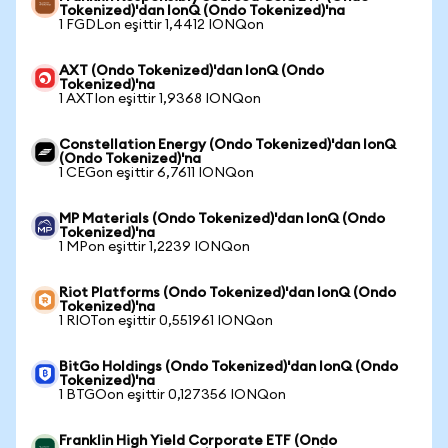
Tokenized)'dan IonQ (Ondo Tokenized)'na
1 FGDLon eşittir 1,4412 IONQon
AXT (Ondo Tokenized)'dan IonQ (Ondo
Tokenized)'na
1 AXTIon eşittir 1,9368 IONQon
Constellation Energy (Ondo Tokenized)'dan IonQ
(Ondo Tokenized)'na
1 CEGon eşittir 6,7611 IONQon
MP Materials (Ondo Tokenized)'dan IonQ (Ondo
Tokenized)'na
1 MPon eşittir 1,2239 IONQon
Riot Platforms (Ondo Tokenized)'dan IonQ (Ondo
Tokenized)'na
1 RIOTon eşittir 0,551961 IONQon
BitGo Holdings (Ondo Tokenized)'dan IonQ (Ondo
Tokenized)'na
1 BTGOon eşittir 0,127356 IONQon
Franklin High Yield Corporate ETF (Ondo