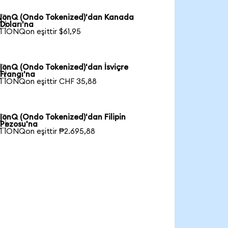
IonQ (Ondo Tokenized)'dan Kanada

Doları'na
1 IONQon eşittir $61,95
IonQ (Ondo Tokenized)'dan İsviçre

Frangı'na
1 IONQon eşittir CHF 35,88
IonQ (Ondo Tokenized)'dan Filipin

Pezosu'na
1 IONQon eşittir ₱2.695,88