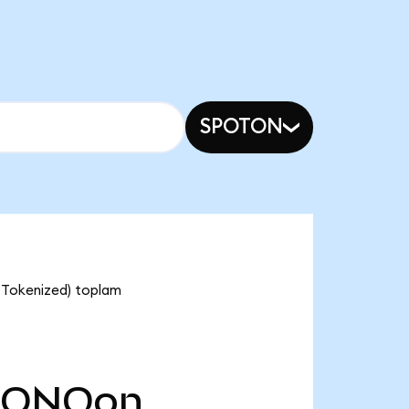
SPOTON
 Tokenized) toplam
IONQon