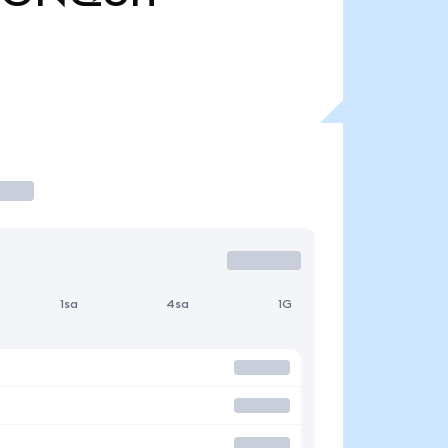
1sa
4sa
1G