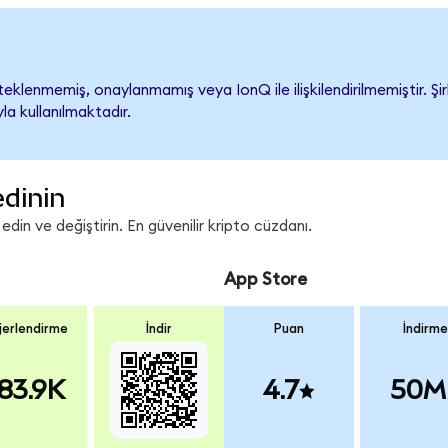
klenmemiş, onaylanmamış veya IonQ ile ilişkilendirilmemiştir. Şir
a kullanılmaktadır.
edinin
in ve değiştirin. En güvenilir kripto cüzdanı.
App Store
erlendirme
İndir
Puan
İndirme
83.9K
4.7
50M