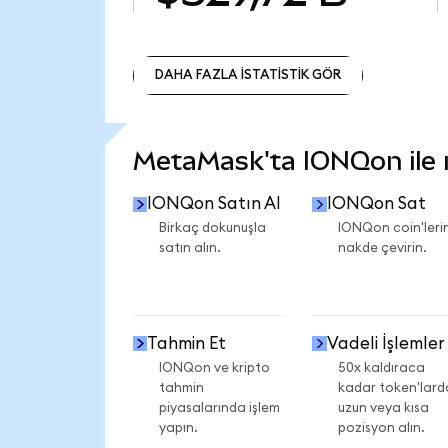
DAHA FAZLA İSTATİSTİK GÖR
DAHA FAZLA İSTATİSTİK GÖR
MetaMask'ta IONQon ile ne
IONQon Satın Al
IONQon Sat
Birkaç dokunuşla
IONQon coin'lerin
satın alın.
nakde çevirin.
Tahmin Et
Vadeli İşlemler
IONQon ve kripto
50x kaldıraca
tahmin
kadar token'lard
piyasalarında işlem
uzun veya kısa
yapın.
pozisyon alın.