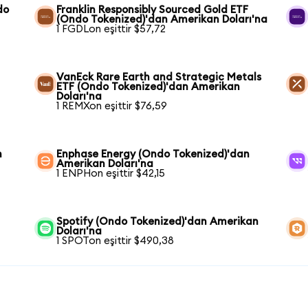
do
Franklin Responsibly Sourced Gold ETF
(Ondo Tokenized)'dan Amerikan Doları'na
1 FGDLon eşittir $57,72
VanEck Rare Earth and Strategic Metals
ETF (Ondo Tokenized)'dan Amerikan
Doları'na
1 REMXon eşittir $76,59
n
Enphase Energy (Ondo Tokenized)'dan
Amerikan Doları'na
1 ENPHon eşittir $42,15
Spotify (Ondo Tokenized)'dan Amerikan
Doları'na
1 SPOTon eşittir $490,38