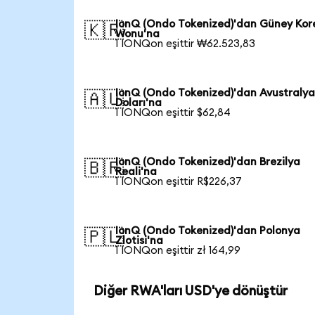
IonQ (Ondo Tokenized)'dan Güney Kor
🇰🇷
Wonu'na
1 IONQon eşittir ₩62.523,83
IonQ (Ondo Tokenized)'dan Avustraly
🇦🇺
Doları'na
1 IONQon eşittir $62,84
IonQ (Ondo Tokenized)'dan Brezilya
🇧🇷
Reali'na
1 IONQon eşittir R$226,37
IonQ (Ondo Tokenized)'dan Polonya
🇵🇱
Zlotisi'na
1 IONQon eşittir zł 164,99
Diğer RWA'ları USD'ye dönüştür