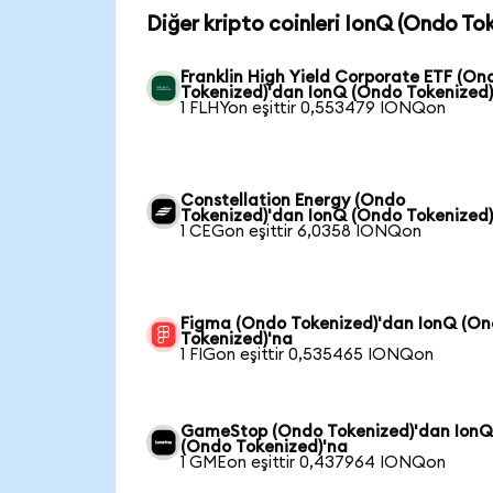
Diğer kripto coinleri IonQ (Ondo To
Franklin High Yield Corporate ETF (On
Tokenized)'dan IonQ (Ondo Tokenized)
1 FLHYon eşittir 0,553479 IONQon
Constellation Energy (Ondo
Tokenized)'dan IonQ (Ondo Tokenized)
1 CEGon eşittir 6,0358 IONQon
Figma (Ondo Tokenized)'dan IonQ (O
Tokenized)'na
1 FIGon eşittir 0,535465 IONQon
GameStop (Ondo Tokenized)'dan Ion
(Ondo Tokenized)'na
1 GMEon eşittir 0,437964 IONQon