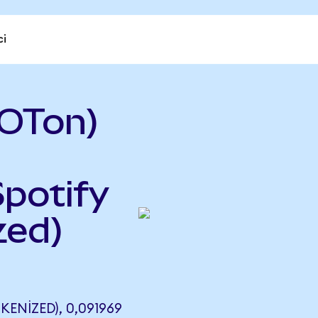
ci
OTon)
Spotify
zed)
NIZED), 0,091969