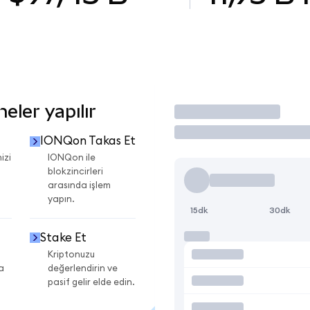
ler yapılır
İşlem Yap
IONQon Takas Et
izi
IONQon ile
blokzincirleri
arasında işlem
yapın.
15dk
30dk
Stake Et
Kriptonuzu
a
değerlendirin ve
pasif gelir elde edin.