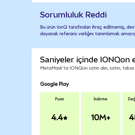
Sorumluluk Reddi
Bu ürün IonQ tarafından ihraç edilmemiş, deste
dayanak referans varlığını tanımlamak amacıyl
Saniyeler içinde IONQon 
MetaMask'ta IONQon satın alın, satın, takas ed
Google Play
Puan
İndirme
Değ
4.4
10M+
4