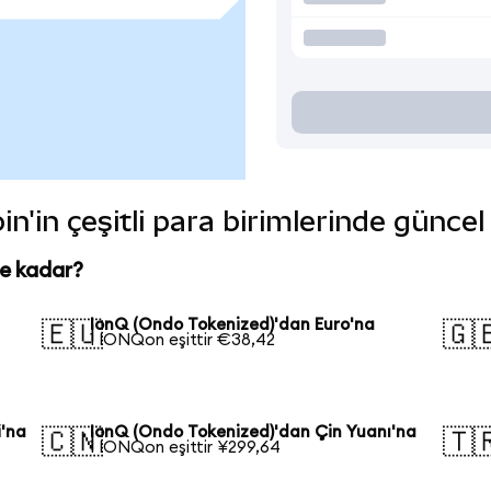
n'in çeşitli para birimlerinde güncel
ne kadar?
IonQ (Ondo Tokenized)'dan Euro'na
🇪🇺
🇬
1 IONQon eşittir €38,42
i'na
IonQ (Ondo Tokenized)'dan Çin Yuanı'na
🇨🇳
🇹
1 IONQon eşittir ¥299,64