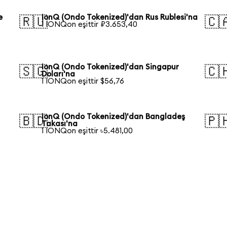
e
IonQ (Ondo Tokenized)'dan Rus Rublesi'na
🇷🇺
🇨
1 IONQon eşittir ₽3.653,40
a
IonQ (Ondo Tokenized)'dan Singapur
🇸🇬
🇨
Doları'na
1 IONQon eşittir $56,76
IonQ (Ondo Tokenized)'dan Bangladeş
🇧🇩
🇵
Takası'na
1 IONQon eşittir ৳5.481,00