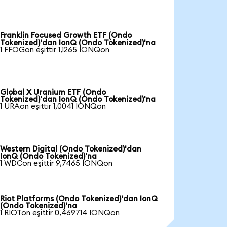
Franklin Focused Growth ETF (Ondo
Tokenized)'dan IonQ (Ondo Tokenized)'na
1 FFOGon eşittir 1,1265 IONQon
Global X Uranium ETF (Ondo
Tokenized)'dan IonQ (Ondo Tokenized)'na
1 URAon eşittir 1,0041 IONQon
Western Digital (Ondo Tokenized)'dan
IonQ (Ondo Tokenized)'na
1 WDCon eşittir 9,7465 IONQon
Riot Platforms (Ondo Tokenized)'dan IonQ
(Ondo Tokenized)'na
1 RIOTon eşittir 0,469714 IONQon