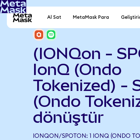
Al Sat
MetaMask Para
Geliştiri
(IONQon - SP
IonQ (Ondo
Tokenized) - 
(Ondo Tokeni
dönüştür
IONQON/SPOTON: 1 IONQ (ONDO TOKE