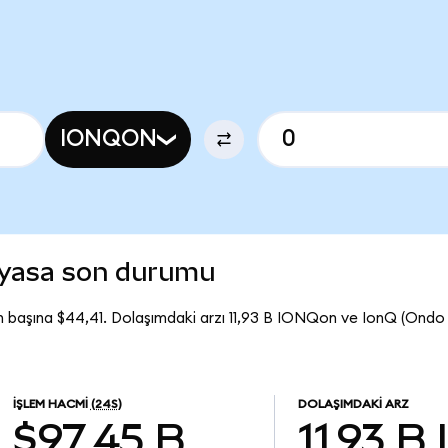
IONQON
iyasa son durumu
 başına $44,41. Dolaşımdaki arzı 11,93 B IONQon ve IonQ (Ondo
İŞLEM HACMI
(24S)
DOLAŞIMDAKI ARZ
$97,45 B
11,93 B