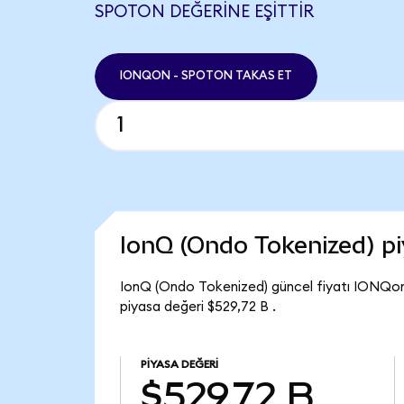
SPOTON DEĞERINE EŞITTIR
IONQON - SPOTON TAKAS ET
IonQ (Ondo Tokenized) p
IonQ (Ondo Tokenized) güncel fiyatı IONQon
piyasa değeri $529,72 B .
PIYASA DEĞERI
$529,72 B