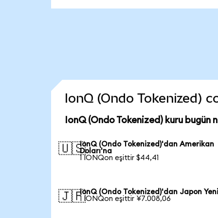
IonQ (Ondo Tokenized) coi
IonQ (Ondo Tokenized) kuru bugün 
IonQ (Ondo Tokenized)'dan Amerikan
🇺🇸
Doları'na
1 IONQon eşittir $44,41
IonQ (Ondo Tokenized)'dan Japon Yen
🇯🇵
1 IONQon eşittir ¥7.008,06