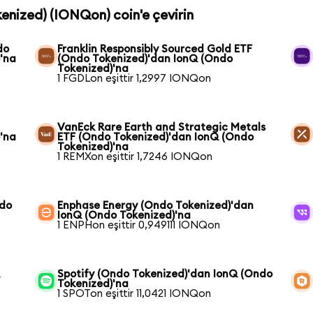
kenized) (IONQon) coin'e çevirin
do
Franklin Responsibly Sourced Gold ETF
'na
(Ondo Tokenized)'dan IonQ (Ondo
Tokenized)'na
1 FGDLon eşittir 1,2997 IONQon
VanEck Rare Earth and Strategic Metals
'na
ETF (Ondo Tokenized)'dan IonQ (Ondo
Tokenized)'na
1 REMXon eşittir 1,7246 IONQon
ndo
Enphase Energy (Ondo Tokenized)'dan
IonQ (Ondo Tokenized)'na
1 ENPHon eşittir 0,949111 IONQon
Q
Spotify (Ondo Tokenized)'dan IonQ (Ondo
Tokenized)'na
1 SPOTon eşittir 11,0421 IONQon