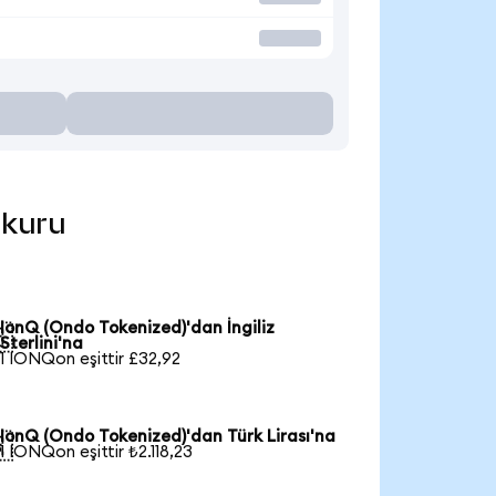
 kuru
IonQ (Ondo Tokenized)'dan İngiliz

Sterlini'na
1 IONQon eşittir £32,92
IonQ (Ondo Tokenized)'dan Türk Lirası'na

1 IONQon eşittir ₺2.118,23