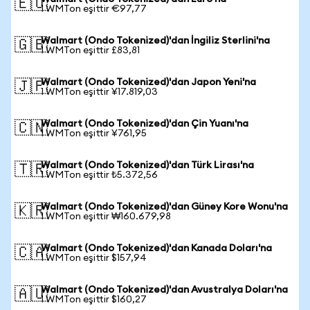
🇪🇺
1 WMTon eşittir €97,77
Walmart (Ondo Tokenized)'dan İngiliz Sterlini'na
🇬🇧
1 WMTon eşittir £83,81
Walmart (Ondo Tokenized)'dan Japon Yeni'na
🇯🇵
1 WMTon eşittir ¥17.819,03
Walmart (Ondo Tokenized)'dan Çin Yuanı'na
🇨🇳
1 WMTon eşittir ¥761,95
Walmart (Ondo Tokenized)'dan Türk Lirası'na
🇹🇷
1 WMTon eşittir ₺5.372,56
Walmart (Ondo Tokenized)'dan Güney Kore Wonu'na
🇰🇷
1 WMTon eşittir ₩160.679,98
Walmart (Ondo Tokenized)'dan Kanada Doları'na
🇨🇦
1 WMTon eşittir $157,94
Walmart (Ondo Tokenized)'dan Avustralya Doları'na
🇦🇺
1 WMTon eşittir $160,27