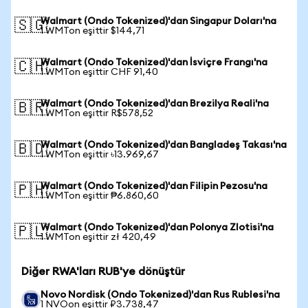
Walmart (Ondo Tokenized)'dan Singapur Doları'na
🇸🇬
1 WMTon eşittir $144,71
Walmart (Ondo Tokenized)'dan İsviçre Frangı'na
🇨🇭
1 WMTon eşittir CHF 91,40
Walmart (Ondo Tokenized)'dan Brezilya Reali'na
🇧🇷
1 WMTon eşittir R$578,52
Walmart (Ondo Tokenized)'dan Bangladeş Takası'na
🇧🇩
1 WMTon eşittir ৳13.969,67
Walmart (Ondo Tokenized)'dan Filipin Pezosu'na
🇵🇭
1 WMTon eşittir ₱6.860,60
Walmart (Ondo Tokenized)'dan Polonya Zlotisi'na
🇵🇱
1 WMTon eşittir zł 420,49
Diğer RWA'ları RUB'ye dönüştür
Novo Nordisk (Ondo Tokenized)'dan Rus Rublesi'na
1 NVOon eşittir ₽3.738,47