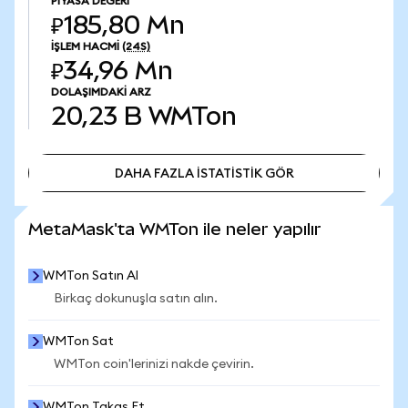
PIYASA DEĞERI
₽185,80 Mn
İŞLEM HACMI
(24S)
₽34,96 Mn
DOLAŞIMDAKI ARZ
20,23 B
WMTon
DAHA FAZLA İSTATİSTİK GÖR
DAHA FAZLA İSTATİSTİK GÖR
MetaMask'ta WMTon ile neler yapılır
WMTon Satın Al
Birkaç dokunuşla satın alın.
WMTon Sat
WMTon coin'lerinizi nakde çevirin.
WMTon Takas Et