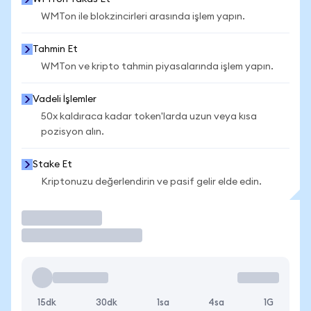
WMTon ile blokzincirleri arasında işlem yapın.
Tahmin Et
WMTon ve kripto tahmin piyasalarında işlem yapın.
Vadeli İşlemler
50x kaldıraca kadar token'larda uzun veya kısa
pozisyon alın.
Stake Et
Kriptonuzu değerlendirin ve pasif gelir elde edin.
İşlem Yap
15dk
30dk
1sa
4sa
1G