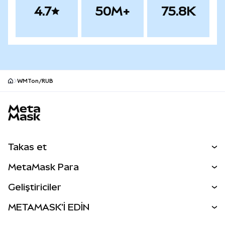
4.7
50M+
75.8K
WMTon/RUB
MetaMask site alt bilgisi
Takas et
Takas İşlemleri
MetaMask Para
Tahmin Et
YENİ
Kripto Al
Geliştiriciler
Perps
YENİ
MetaMask Kart
Dökümantasyon
METAMASK'İ EDİN
RWA'lar
mUSD
YENİ
Kontrol Paneli
İşlem Kalkanı