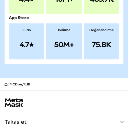
App Store
Puan
İndirme
Değerlendirme
4.7
50M+
75.8K
MCDon/RUB
MetaMask site alt bilgisi
Takas et
Takas İşlemleri