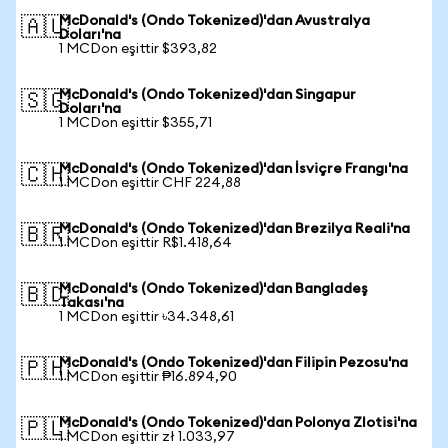
McDonald's (Ondo Tokenized)'dan Avustralya
🇦🇺
Doları'na
1 MCDon eşittir $393,82
McDonald's (Ondo Tokenized)'dan Singapur
🇸🇬
Doları'na
1 MCDon eşittir $355,71
McDonald's (Ondo Tokenized)'dan İsviçre Frangı'na
🇨🇭
1 MCDon eşittir CHF 224,88
McDonald's (Ondo Tokenized)'dan Brezilya Reali'na
🇧🇷
1 MCDon eşittir R$1.418,64
McDonald's (Ondo Tokenized)'dan Bangladeş
🇧🇩
Takası'na
1 MCDon eşittir ৳34.348,61
McDonald's (Ondo Tokenized)'dan Filipin Pezosu'na
🇵🇭
1 MCDon eşittir ₱16.894,90
McDonald's (Ondo Tokenized)'dan Polonya Zlotisi'na
🇵🇱
1 MCDon eşittir zł 1.033,97