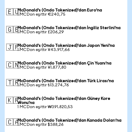
McDonald's (Ondo Tokenized)'dan Euro'na
🇪🇺
1 MCDon eşittir €240,75
McDonald's (Ondo Tokenized)'dan İngiliz Sterlini'na
🇬🇧
1 MCDon eşittir £206,29
McDonald's (Ondo Tokenized)'dan Japon Yeni'na
🇯🇵
1 MCDon eşittir ¥43.917,66
McDonald's (Ondo Tokenized)'dan Çin Yuanı'na
🇨🇳
1 MCDon eşittir ¥1.877,80
McDonald's (Ondo Tokenized)'dan Türk Lirası'na
🇹🇷
1 MCDon eşittir ₺13.274,76
McDonald's (Ondo Tokenized)'dan Güney Kore
🇰🇷
Wonu'na
1 MCDon eşittir ₩391.820,53
McDonald's (Ondo Tokenized)'dan Kanada Doları'na
🇨🇦
1 MCDon eşittir $388,26