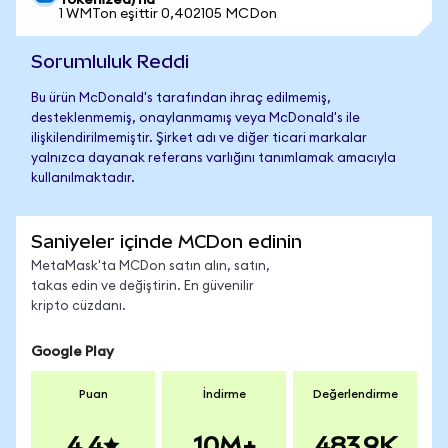
Tokenized)'na
1 WMTon eşittir 0,402105 MCDon
Sorumluluk Reddi
Bu ürün McDonald's tarafından ihraç edilmemiş,
desteklenmemiş, onaylanmamış veya McDonald's ile
ilişkilendirilmemiştir. Şirket adı ve diğer ticari markalar
yalnızca dayanak referans varlığını tanımlamak amacıyla
kullanılmaktadır.
Saniyeler içinde MCDon edinin
MetaMask'ta MCDon satın alın, satın,
takas edin ve değiştirin. En güvenilir
kripto cüzdanı.
Google Play
Puan
İndirme
Değerlendirme
4.4
10M+
483.9K