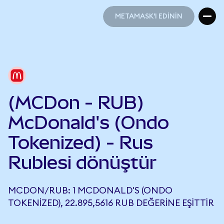
METAMASK'I EDİNİN
METAMASK'I EDİNİN
(MCDon - RUB)
McDonald's (Ondo
Tokenized) - Rus
Rublesi dönüştür
MCDON/RUB: 1 MCDONALD'S (ONDO
TOKENIZED), 22.895,5616 RUB DEĞERINE EŞITTIR