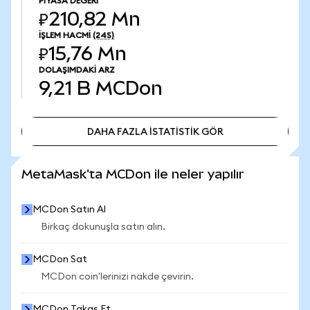
PIYASA DEĞERI
₽210,82 Mn
İŞLEM HACMI
(24S)
₽15,76 Mn
DOLAŞIMDAKI ARZ
9,21 B
MCDon
DAHA FAZLA İSTATİSTİK GÖR
DAHA FAZLA İSTATİSTİK GÖR
MetaMask'ta MCDon ile neler yapılır
MCDon Satın Al
Birkaç dokunuşla satın alın.
MCDon Sat
MCDon coin'lerinizi nakde çevirin.
MCDon Takas Et