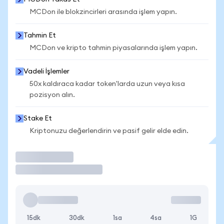
MCDon ile blokzincirleri arasında işlem yapın.
Tahmin Et
MCDon ve kripto tahmin piyasalarında işlem yapın.
Vadeli İşlemler
50x kaldıraca kadar token'larda uzun veya kısa
pozisyon alın.
Stake Et
Kriptonuzu değerlendirin ve pasif gelir elde edin.
İşlem Yap
15dk
30dk
1sa
4sa
1G