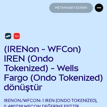
METAMASK'I EDİNİN
METAMASK'I EDİNİN
(IRENon - WFCon)
IREN (Ondo
Tokenized) - Wells
Fargo (Ondo Tokenized)
dönüştür
IRENON/WFCON: 1 IREN (ONDO TOKENIZED),
0,480739 WFCON DEĞERINE EŞITTIR