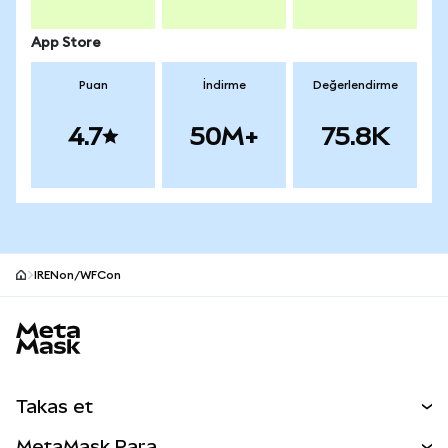
App Store
Puan
İndirme
Değerlendirme
4.7
50M+
75.8K
IRENon/WFCon
MetaMask site alt bilgisi
Takas et
Takas İşlemleri
MetaMask Para