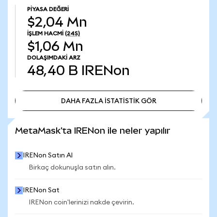
PIYASA DEĞERI
$2,04 Mn
İŞLEM HACMI
(24S)
$1,06 Mn
DOLAŞIMDAKI ARZ
48,40 B
IRENon
DAHA FAZLA İSTATİSTİK GÖR
DAHA FAZLA İSTATİSTİK GÖR
MetaMask'ta IRENon ile neler yapılır
IRENon Satın Al
Birkaç dokunuşla satın alın.
IRENon Sat
IRENon coin'lerinizi nakde çevirin.