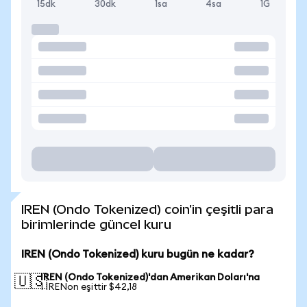
15dk
30dk
1sa
4sa
1G
IREN (Ondo Tokenized) coin'in çeşitli para
birimlerinde güncel kuru
IREN (Ondo Tokenized) kuru bugün ne kadar?
IREN (Ondo Tokenized)'dan Amerikan Doları'na
🇺🇸
1 IRENon eşittir $42,18