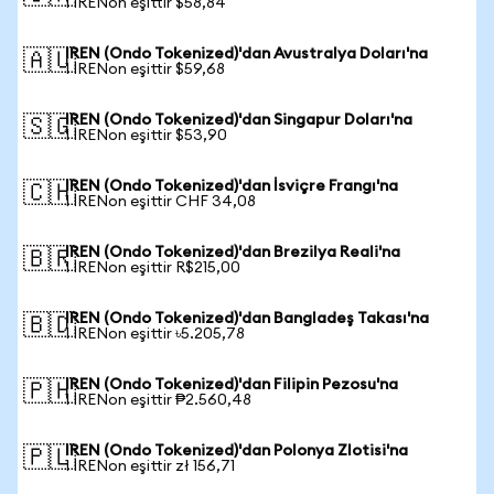
1 IRENon eşittir $58,84
IREN (Ondo Tokenized)'dan Avustralya Doları'na
🇦🇺
1 IRENon eşittir $59,68
IREN (Ondo Tokenized)'dan Singapur Doları'na
🇸🇬
1 IRENon eşittir $53,90
IREN (Ondo Tokenized)'dan İsviçre Frangı'na
🇨🇭
1 IRENon eşittir CHF 34,08
IREN (Ondo Tokenized)'dan Brezilya Reali'na
🇧🇷
1 IRENon eşittir R$215,00
IREN (Ondo Tokenized)'dan Bangladeş Takası'na
🇧🇩
1 IRENon eşittir ৳5.205,78
IREN (Ondo Tokenized)'dan Filipin Pezosu'na
🇵🇭
1 IRENon eşittir ₱2.560,48
IREN (Ondo Tokenized)'dan Polonya Zlotisi'na
🇵🇱
1 IRENon eşittir zł 156,71