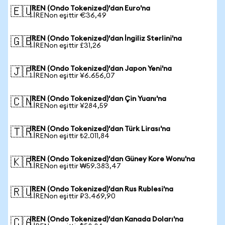
IREN (Ondo Tokenized)'dan Euro'na
🇪🇺
1 IRENon eşittir €36,49
IREN (Ondo Tokenized)'dan İngiliz Sterlini'na
🇬🇧
1 IRENon eşittir £31,26
IREN (Ondo Tokenized)'dan Japon Yeni'na
🇯🇵
1 IRENon eşittir ¥6.656,07
IREN (Ondo Tokenized)'dan Çin Yuanı'na
🇨🇳
1 IRENon eşittir ¥284,59
IREN (Ondo Tokenized)'dan Türk Lirası'na
🇹🇷
1 IRENon eşittir ₺2.011,84
IREN (Ondo Tokenized)'dan Güney Kore Wonu'na
🇰🇷
1 IRENon eşittir ₩59.383,47
IREN (Ondo Tokenized)'dan Rus Rublesi'na
🇷🇺
1 IRENon eşittir ₽3.469,90
IREN (Ondo Tokenized)'dan Kanada Doları'na
🇨🇦