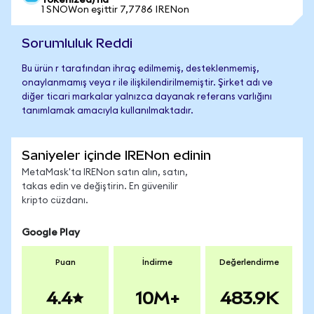
Tokenized)'na
1 SNOWon eşittir 7,7786 IRENon
Sorumluluk Reddi
Bu ürün r tarafından ihraç edilmemiş, desteklenmemiş,
onaylanmamış veya r ile ilişkilendirilmemiştir. Şirket adı ve
diğer ticari markalar yalnızca dayanak referans varlığını
tanımlamak amacıyla kullanılmaktadır.
Saniyeler içinde IRENon edinin
MetaMask'ta IRENon satın alın, satın,
takas edin ve değiştirin. En güvenilir
kripto cüzdanı.
Google Play
Puan
İndirme
Değerlendirme
4.4
10M+
483.9K