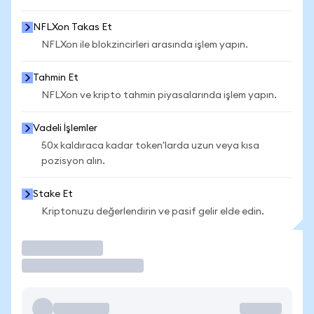
NFLXon Takas Et
NFLXon ile blokzincirleri arasında işlem yapın.
Tahmin Et
NFLXon ve kripto tahmin piyasalarında işlem yapın.
Vadeli İşlemler
50x kaldıraca kadar token'larda uzun veya kısa
pozisyon alın.
Stake Et
Kriptonuzu değerlendirin ve pasif gelir elde edin.
İşlem Yap