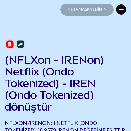
METAMASK'I EDİNİN
METAMASK'I EDİNİN
(NFLXon - IRENon)
Netflix (Ondo
Tokenized) - IREN
(Ondo Tokenized)
dönüştür
NFLXON/IRENON: 1 NETFLIX (ONDO
TOKENIZED), 18,9573 IRENON DEĞERINE EŞITTIR