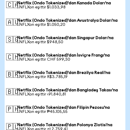
Netflix (Ondo Tokenized)'dan Kanada Doları'na
🇨🇦
1 NFLXon eşittir $1.033,98
Netflix (Ondo Tokenized)'dan Avustralya Doları'na
🇦🇺
1 NFLXon eşittir $1.050,20
Netflix (Ondo Tokenized)'dan Singapur Doları'na
🇸🇬
1 NFLXon eşittir $948,50
Netflix (Ondo Tokenized)'dan İsviçre Frangı'na
🇨🇭
1 NFLXon eşittir CHF 599,30
Netflix (Ondo Tokenized)'dan Brezilya Reali'na
🇧🇷
1 NFLXon eşittir R$3.785,19
Netflix (Ondo Tokenized)'dan Bangladeş Takası'na
🇧🇩
1 NFLXon eşittir ৳91.840,81
Netflix (Ondo Tokenized)'dan Filipin Pezosu'na
🇵🇭
1 NFLXon eşittir ₱45.105,55
Netflix (Ondo Tokenized)'dan Polonya Zlotisi'na
🇵🇱
1 NFLXon eşittir zł 2.759,41