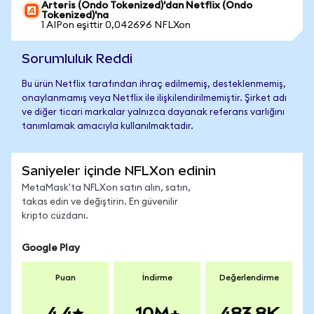
Arteris (Ondo Tokenized)'dan Netflix (Ondo
Tokenized)'na
1 AIPon eşittir 0,042696 NFLXon
Sorumluluk Reddi
Bu ürün Netflix tarafından ihraç edilmemiş, desteklenmemiş,
onaylanmamış veya Netflix ile ilişkilendirilmemiştir. Şirket adı
ve diğer ticari markalar yalnızca dayanak referans varlığını
tanımlamak amacıyla kullanılmaktadır.
Saniyeler içinde NFLXon edinin
MetaMask'ta NFLXon satın alın, satın,
takas edin ve değiştirin. En güvenilir
kripto cüzdanı.
Google Play
Puan
İndirme
Değerlendirme
4.4
10M+
483.8K