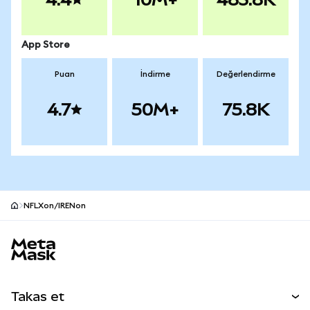
App Store
Puan
İndirme
Değerlendirme
4.7
50M+
75.8K
NFLXon/IRENon
MetaMask site alt bilgisi
Takas et