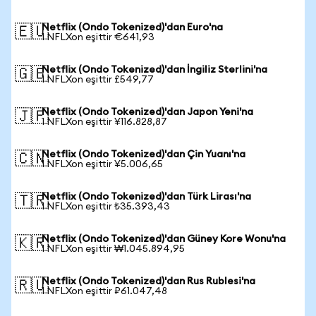
Netflix (Ondo Tokenized)'dan Euro'na
🇪🇺
1 NFLXon eşittir €641,93
Netflix (Ondo Tokenized)'dan İngiliz Sterlini'na
🇬🇧
1 NFLXon eşittir £549,77
Netflix (Ondo Tokenized)'dan Japon Yeni'na
🇯🇵
1 NFLXon eşittir ¥116.828,87
Netflix (Ondo Tokenized)'dan Çin Yuanı'na
🇨🇳
1 NFLXon eşittir ¥5.006,65
Netflix (Ondo Tokenized)'dan Türk Lirası'na
🇹🇷
1 NFLXon eşittir ₺35.393,43
Netflix (Ondo Tokenized)'dan Güney Kore Wonu'na
🇰🇷
1 NFLXon eşittir ₩1.045.894,95
Netflix (Ondo Tokenized)'dan Rus Rublesi'na
🇷🇺
1 NFLXon eşittir ₽61.047,48