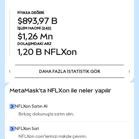
PIYASA DEĞERI
$893,97 B
İŞLEM HACMI
(24S)
$1,26 Mn
DOLAŞIMDAKI ARZ
1,20 B
NFLXon
DAHA FAZLA İSTATİSTİK GÖR
DAHA FAZLA İSTATİSTİK GÖR
MetaMask'ta NFLXon ile neler yapılır
NFLXon Satın Al
Birkaç dokunuşla satın alın.
NFLXon Sat
NFLXon coin'lerinizi nakde çevirin.