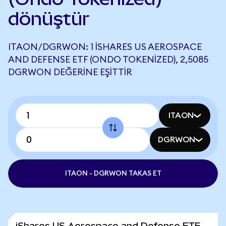
dönüştür
ITAON/DGRWON: 1 ISHARES US AEROSPACE
AND DEFENSE ETF (ONDO TOKENIZED), 2,5085
DGRWON DEĞERINE EŞITTIR
ITAON
DGRWON
ITAON - DGRWON TAKAS ET
iShares US Aerospace and Defense ETF