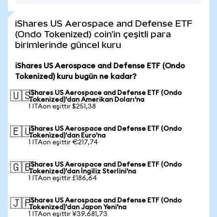
iShares US Aerospace and Defense ETF
(Ondo Tokenized) coin'in çeşitli para
birimlerinde güncel kuru
iShares US Aerospace and Defense ETF (Ondo
Tokenized) kuru bugün ne kadar?
iShares US Aerospace and Defense ETF (Ondo
🇺🇸
Tokenized)'dan Amerikan Doları'na
1 ITAon eşittir $251,38
iShares US Aerospace and Defense ETF (Ondo
🇪🇺
Tokenized)'dan Euro'na
1 ITAon eşittir €217,74
iShares US Aerospace and Defense ETF (Ondo
🇬🇧
Tokenized)'dan İngiliz Sterlini'na
1 ITAon eşittir £186,64
iShares US Aerospace and Defense ETF (Ondo
🇯🇵
Tokenized)'dan Japon Yeni'na
1 ITAon eşittir ¥39.681,73