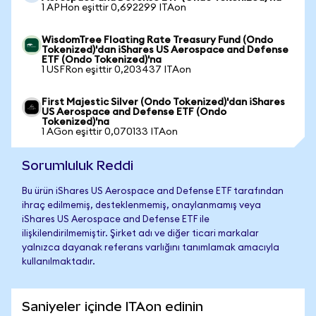
1 APHon eşittir 0,692299 ITAon
WisdomTree Floating Rate Treasury Fund (Ondo
Tokenized)'dan iShares US Aerospace and Defense
ETF (Ondo Tokenized)'na
1 USFRon eşittir 0,203437 ITAon
First Majestic Silver (Ondo Tokenized)'dan iShares
US Aerospace and Defense ETF (Ondo
Tokenized)'na
1 AGon eşittir 0,070133 ITAon
Sorumluluk Reddi
Bu ürün iShares US Aerospace and Defense ETF tarafından
ihraç edilmemiş, desteklenmemiş, onaylanmamış veya
iShares US Aerospace and Defense ETF ile
ilişkilendirilmemiştir. Şirket adı ve diğer ticari markalar
yalnızca dayanak referans varlığını tanımlamak amacıyla
kullanılmaktadır.
Saniyeler içinde ITAon edinin