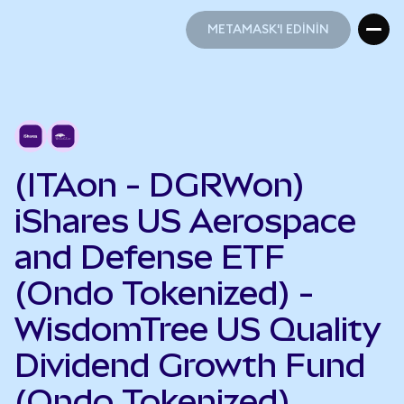
METAMASK'I EDİNİN
METAMASK'I EDİNİN
(ITAon - DGRWon)
iShares US Aerospace
and Defense ETF
(Ondo Tokenized) -
WisdomTree US Quality
Dividend Growth Fund
(Ondo Tokenized)