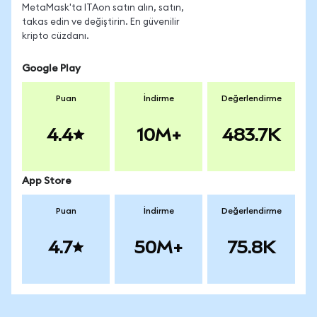
MetaMask'ta ITAon satın alın, satın,
takas edin ve değiştirin. En güvenilir
kripto cüzdanı.
Google Play
Puan
İndirme
Değerlendirme
4.4
10M+
483.7K
App Store
Puan
İndirme
Değerlendirme
4.7
50M+
75.8K