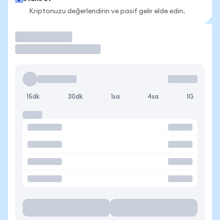
Kriptonuzu değerlendirin ve pasif gelir elde edin.
İşlem Yap
15dk
30dk
1sa
4sa
1G