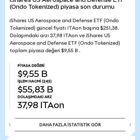
(Ondo Tokenized) piyasa son durumu
iShares US Aerospace and Defense ETF (Ondo
Tokenized) güncel fiyatı ITAon başına $251,38.
Dolaşımdaki arzı 37,98 ITAon ve iShares US
Aerospace and Defense ETF (Ondo Tokenized)
toplam piyasa değeri $9,55 B .
PIYASA DEĞERI
$9,55 B
İŞLEM HACMI
(24S)
$55,83 B
DOLAŞIMDAKI ARZ
37,98
ITAon
DAHA FAZLA İSTATİSTİK GÖR
DAHA FAZLA İSTATİSTİK GÖR