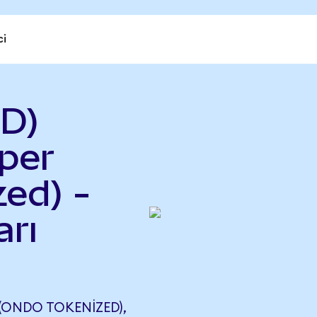
ci
D)
per
ed) -
rı
(ONDO TOKENIZED),