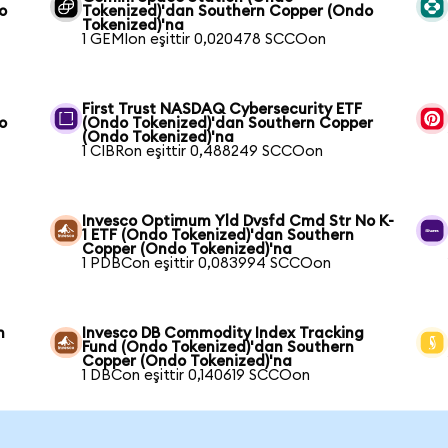
o
Tokenized)'dan Southern Copper (Ondo
Tokenized)'na
1 GEMIon eşittir 0,020478 SCCOon
First Trust NASDAQ Cybersecurity ETF
o
(Ondo Tokenized)'dan Southern Copper
(Ondo Tokenized)'na
1 CIBRon eşittir 0,488249 SCCOon
Invesco Optimum Yld Dvsfd Cmd Str No K-
1 ETF (Ondo Tokenized)'dan Southern
Copper (Ondo Tokenized)'na
1 PDBCon eşittir 0,083994 SCCOon
n
Invesco DB Commodity Index Tracking
Fund (Ondo Tokenized)'dan Southern
Copper (Ondo Tokenized)'na
1 DBCon eşittir 0,140619 SCCOon