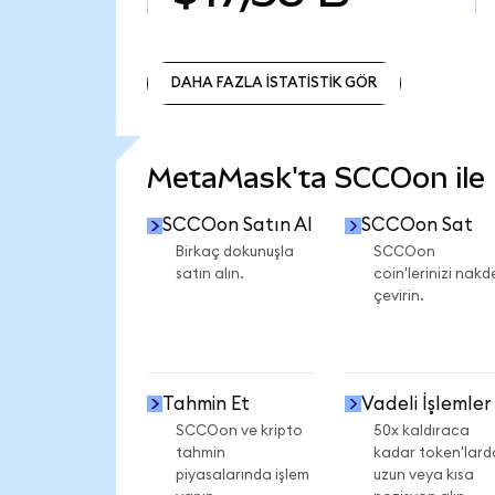
DAHA FAZLA İSTATİSTİK GÖR
DAHA FAZLA İSTATİSTİK GÖR
MetaMask'ta SCCOon ile n
SCCOon Satın Al
SCCOon Sat
Birkaç dokunuşla
SCCOon
satın alın.
coin'lerinizi nakd
çevirin.
Tahmin Et
Vadeli İşlemler
SCCOon ve kripto
50x kaldıraca
tahmin
kadar token'lard
piyasalarında işlem
uzun veya kısa