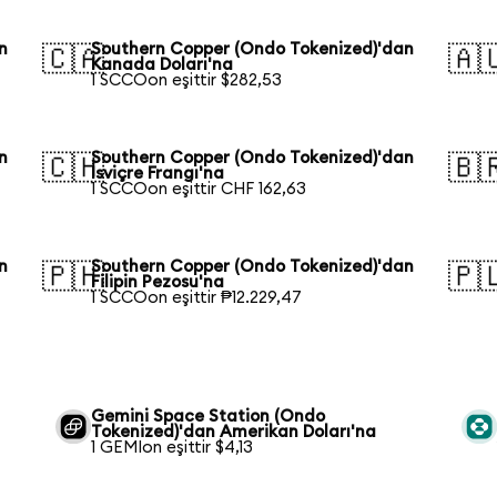
n
Southern Copper (Ondo Tokenized)'dan
🇨🇦
🇦
Kanada Doları'na
1 SCCOon eşittir $282,53
n
Southern Copper (Ondo Tokenized)'dan
🇨🇭
🇧
İsviçre Frangı'na
1 SCCOon eşittir CHF 162,63
n
Southern Copper (Ondo Tokenized)'dan
🇵🇭
🇵
Filipin Pezosu'na
1 SCCOon eşittir ₱12.229,47
Gemini Space Station (Ondo
Tokenized)'dan Amerikan Doları'na
1 GEMIon eşittir $4,13