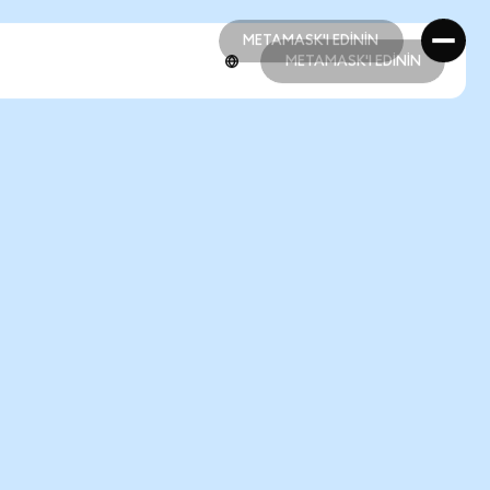
METAMASK'I EDİNİN
METAMASK'I EDİNİN
METAMASK'I EDİNİN
METAMASK'I EDİNİN