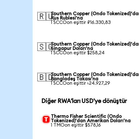
Southern Copper (Ondo Tokenized)'da
🇷🇺
Rus Rublesi'na
1 SCCOon eşittir ₽16.330,83
Southern Copper (Ondo Tokenized)'da
🇸🇬
Singapur Doları'na
1 SCCOon eşittir $258,24
Southern Copper (Ondo Tokenized)'da
🇧🇩
Bangladeş Takası'na
1 SCCOon eşittir ৳24.927,29
Diğer RWA'ları USD'ye dönüştür
Thermo Fisher Scientific (Ondo
Tokenized)'dan Amerikan Doları'na
1 TMOon eşittir $578,16