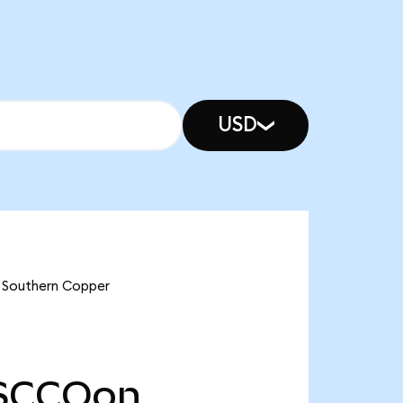
USD
e Southern Copper
SCCOon