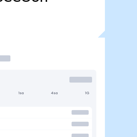
1sa
4sa
1G