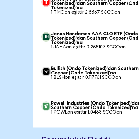
Tokenized)'dan Southern Copper (Ond
Tokenized)'na
1 TMOon eşittir 2,8667 SCCOon
Janus Henderson AAA CLO ETF (Ondo
Tokenized)'dan Southern Copper (Ond
Tokenized)'na
1 JAAAon eşittir 0,255107 SCCOon
Bullish (Ondo Tokenized)'dan Southern
Copper (Ondo Tokenized)'na
1 BLSHon eşittir 0,117761 SCCOon
Powell Industries (Ondo Tokenized)'da
Southern Copper (Ondo Tokenized)'na
1 POWLon eşittir 1,0483 SCCOon