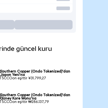
erinde güncel kuru
Southern Copper (Ondo Tokenized)'dan

Japon Yeni'na
1 SCCOon eşittir ¥31.799,27
Southern Copper (Ondo Tokenized)'dan

Güney Kore Wonu'na
1 SCCOon eşittir ₩286.137,79