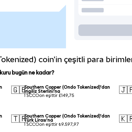
enized) coin'in çeşitli para biriml
kuru bugün ne kadar?
n
Southern Copper (Ondo Tokenized)'dan
🇬🇧
🇯
İngiliz Sterlini'na
1 SCCOon eşittir £149,75
n
Southern Copper (Ondo Tokenized)'dan
🇹🇷
🇰
Türk Lirası'na
1 SCCOon eşittir ₺9.597,97