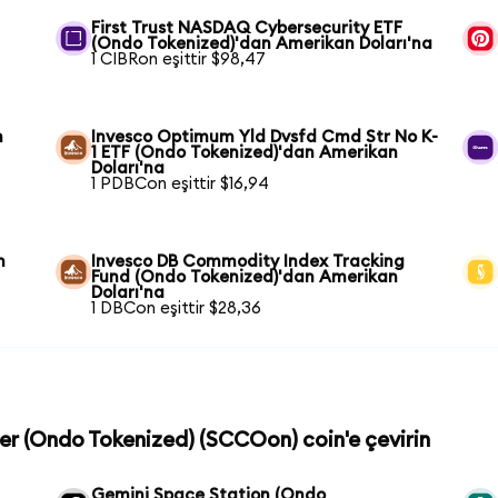
First Trust NASDAQ Cybersecurity ETF
(Ondo Tokenized)'dan Amerikan Doları'na
1 CIBRon eşittir $98,47
n
Invesco Optimum Yld Dvsfd Cmd Str No K-
1 ETF (Ondo Tokenized)'dan Amerikan
Doları'na
1 PDBCon eşittir $16,94
n
Invesco DB Commodity Index Tracking
Fund (Ondo Tokenized)'dan Amerikan
Doları'na
1 DBCon eşittir $28,36
er (Ondo Tokenized) (SCCOon) coin'e çevirin
Gemini Space Station (Ondo