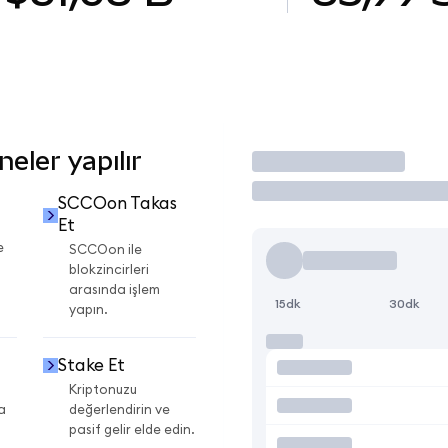
eler yapılır
İşlem Yap
SCCOon Takas
Et
e
SCCOon ile
blokzincirleri
arasında işlem
15dk
30dk
yapın.
Stake Et
Kriptonuzu
a
değerlendirin ve
pasif gelir elde edin.