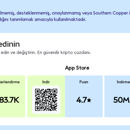
memiş, desteklenmemiş, onaylanmamış veya Southern Copper ile ili
lığını tanımlamak amacıyla kullanılmaktadır.
edinin
in ve değiştirin. En güvenilir kripto cüzdanı.
App Store
erlendirme
İndir
Puan
İndirme
83.7K
4.7
50M