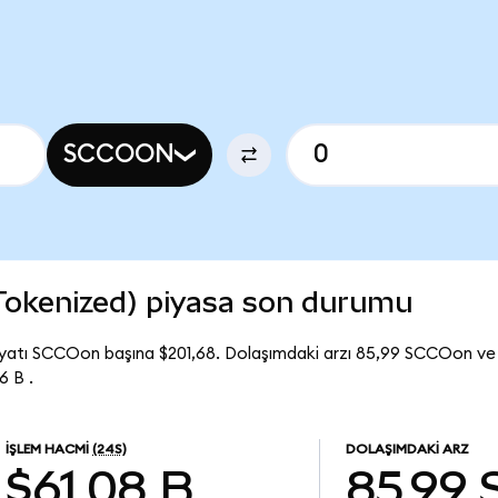
SCCOON
Tokenized) piyasa son durumu
yatı SCCOon başına $201,68. Dolaşımdaki arzı 85,99 SCCOon v
6 B .
İŞLEM HACMI
(24S)
DOLAŞIMDAKI ARZ
$61,08 B
85,99