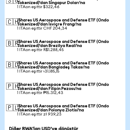
🇸🇬
Tokenized)'dan Singapur Doları'na
1 ITAon eşittir $322,46
iShares US Aerospace and Defense ETF (Ondo
🇨🇭
Tokenized)'dan İsviçre Frangı'na
1 ITAon eşittir CHF 204,34
iShares US Aerospace and Defense ETF (Ondo
🇧🇷
Tokenized)'dan Brezilya Reali'na
1 ITAon eşittir R$1.288,45
iShares US Aerospace and Defense ETF (Ondo
🇧🇩
Tokenized)'dan Bangladeş Takası'na
1 ITAon eşittir ৳31.185,15
iShares US Aerospace and Defense ETF (Ondo
🇵🇭
Tokenized)'dan Filipin Pezosu'na
1 ITAon eşittir ₱15.312,43
iShares US Aerospace and Defense ETF (Ondo
🇵🇱
Tokenized)'dan Polonya Zlotisi'na
1 ITAon eşittir zł 939,23
Diğer RWA'ları USD'ye dönüştür