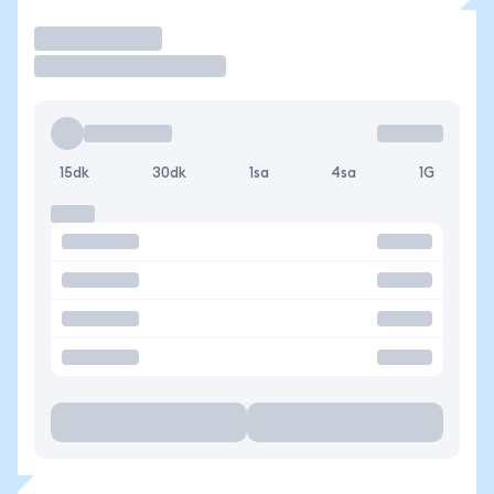
İşlem Yap
15dk
30dk
1sa
4sa
1G