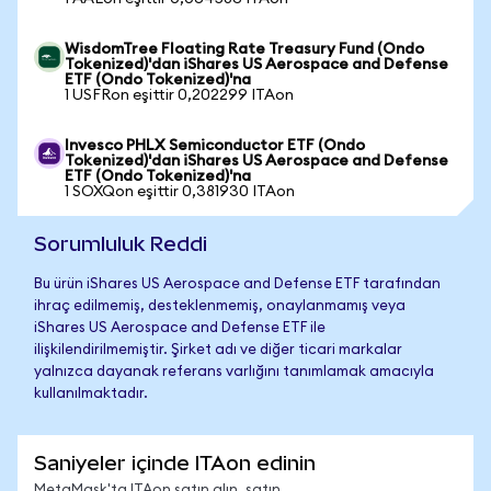
WisdomTree Floating Rate Treasury Fund (Ondo
Tokenized)'dan iShares US Aerospace and Defense
ETF (Ondo Tokenized)'na
1 USFRon eşittir 0,202299 ITAon
Invesco PHLX Semiconductor ETF (Ondo
Tokenized)'dan iShares US Aerospace and Defense
ETF (Ondo Tokenized)'na
1 SOXQon eşittir 0,381930 ITAon
Sorumluluk Reddi
Bu ürün iShares US Aerospace and Defense ETF tarafından
ihraç edilmemiş, desteklenmemiş, onaylanmamış veya
iShares US Aerospace and Defense ETF ile
ilişkilendirilmemiştir. Şirket adı ve diğer ticari markalar
yalnızca dayanak referans varlığını tanımlamak amacıyla
kullanılmaktadır.
Saniyeler içinde ITAon edinin
MetaMask'ta ITAon satın alın, satın,