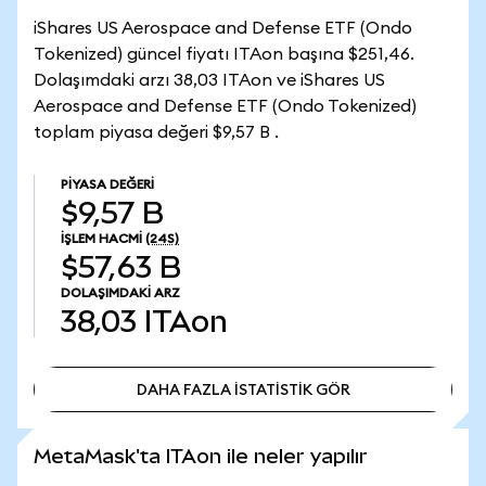
iShares US Aerospace and Defense ETF (Ondo
Tokenized) güncel fiyatı ITAon başına $251,46.
Dolaşımdaki arzı 38,03 ITAon ve iShares US
Aerospace and Defense ETF (Ondo Tokenized)
toplam piyasa değeri $9,57 B .
PIYASA DEĞERI
$9,57 B
İŞLEM HACMI
(24S)
$57,63 B
DOLAŞIMDAKI ARZ
38,03
ITAon
DAHA FAZLA İSTATİSTİK GÖR
DAHA FAZLA İSTATİSTİK GÖR
MetaMask'ta ITAon ile neler yapılır