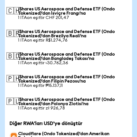
iShares US Aerospace and Defense ETF (Ondo
🇨🇭
Tokenized)'dan İsviçre Frangı'na
1 ITAon eşittir CHF 201,47
iShares US Aerospace and Defense ETF (Ondo
🇧🇷
Tokenized)'dan Brezilya Reali'na
1 ITAon eşittir R$1.274,76
iShares US Aerospace and Defense ETF (Ondo
🇧🇩
Tokenized)'dan Bangladeş Takası'na
1 ITAon eşittir ৳30.762,36
iShares US Aerospace and Defense ETF (Ondo
🇵🇭
Tokenized)'dan Filipin Pezosu'na
1 ITAon eşittir ₱15.137,11
iShares US Aerospace and Defense ETF (Ondo
🇵🇱
Tokenized)'dan Polonya Zlotisi'na
1 ITAon eşittir zł 926,78
Diğer RWA'ları USD'ye dönüştür
Cloudflare (Ondo Tokenized)'dan Amerikan