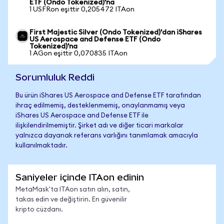
ETF (Ondo Tokenized)'na
1 USFRon eşittir 0,205472 ITAon
First Majestic Silver (Ondo Tokenized)'dan iShares
US Aerospace and Defense ETF (Ondo
Tokenized)'na
1 AGon eşittir 0,070835 ITAon
Sorumluluk Reddi
Bu ürün iShares US Aerospace and Defense ETF tarafından
ihraç edilmemiş, desteklenmemiş, onaylanmamış veya
iShares US Aerospace and Defense ETF ile
ilişkilendirilmemiştir. Şirket adı ve diğer ticari markalar
yalnızca dayanak referans varlığını tanımlamak amacıyla
kullanılmaktadır.
Saniyeler içinde ITAon edinin
MetaMask'ta ITAon satın alın, satın,
takas edin ve değiştirin. En güvenilir
kripto cüzdanı.