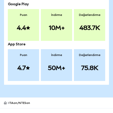
Google Play
Puan
İndirme
Değerlendirme
4.4
10M+
483.7K
App Store
Puan
İndirme
Değerlendirme
4.7
50M+
75.8K
ITAon/NTESon
MetaMask site alt bilgisi