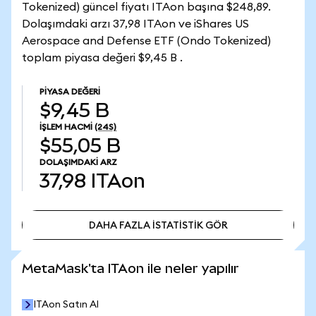
Tokenized) güncel fiyatı ITAon başına $248,89.
Dolaşımdaki arzı 37,98 ITAon ve iShares US
Aerospace and Defense ETF (Ondo Tokenized)
toplam piyasa değeri $9,45 B .
PIYASA DEĞERI
$9,45 B
İŞLEM HACMI
(24S)
$55,05 B
DOLAŞIMDAKI ARZ
37,98
ITAon
DAHA FAZLA İSTATİSTİK GÖR
DAHA FAZLA İSTATİSTİK GÖR
MetaMask'ta ITAon ile neler yapılır
ITAon Satın Al