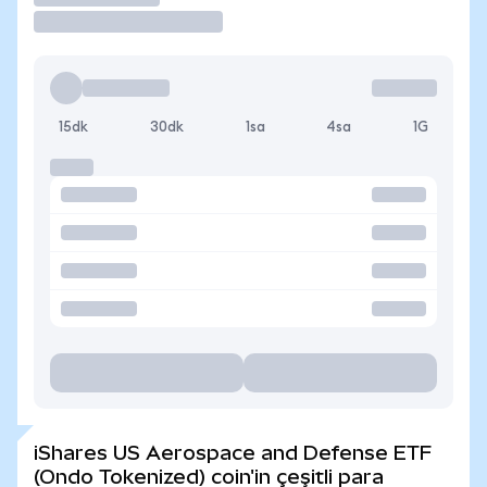
15dk
30dk
1sa
4sa
1G
iShares US Aerospace and Defense ETF
(Ondo Tokenized) coin'in çeşitli para