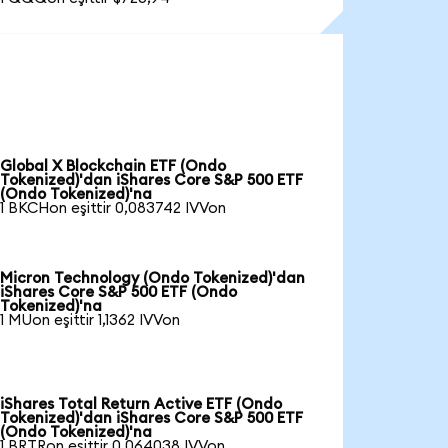
Global X Blockchain ETF (Ondo
Tokenized)'dan iShares Core S&P 500 ETF
(Ondo Tokenized)'na
1 BKCHon eşittir 0,083742 IVVon
Micron Technology (Ondo Tokenized)'dan
iShares Core S&P 500 ETF (Ondo
Tokenized)'na
1 MUon eşittir 1,1362 IVVon
iShares Total Return Active ETF (Ondo
Tokenized)'dan iShares Core S&P 500 ETF
(Ondo Tokenized)'na
1 BRTRon eşittir 0,064038 IVVon