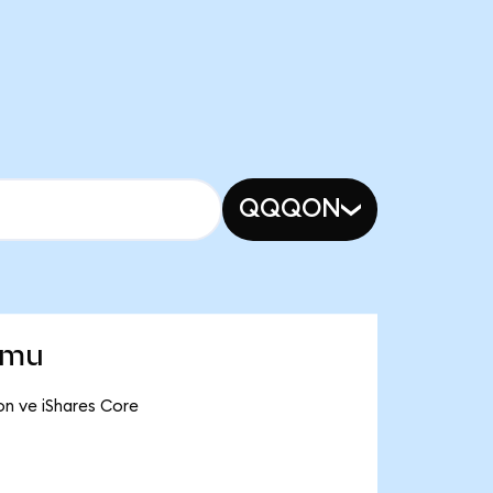
QQQON
umu
on ve iShares Core