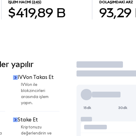
İŞLEM HACMI
(24S)
DOLAŞIMDAKI ARZ
$419,89 B
93,29
er yapılır
İşlem Yap
IVVon Takas Et
i
IVVon ile
blokzincirleri
arasında işlem
yapın.
15dk
30dk
Stake Et
Kriptonuzu
a
değerlendirin ve