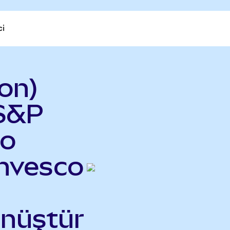
ci
on)
 S&P
do
Invesco
önüştür