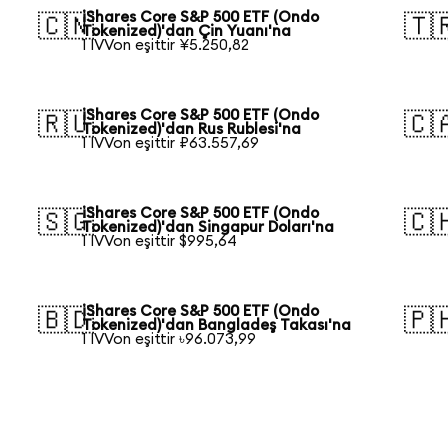
iShares Core S&P 500 ETF (Ondo
🇨🇳
🇹
Tokenized)'dan Çin Yuanı'na
1 IVVon eşittir ¥5.250,82
iShares Core S&P 500 ETF (Ondo
🇷🇺
🇨
Tokenized)'dan Rus Rublesi'na
1 IVVon eşittir ₽63.557,69
iShares Core S&P 500 ETF (Ondo
🇸🇬
🇨
Tokenized)'dan Singapur Doları'na
1 IVVon eşittir $995,64
iShares Core S&P 500 ETF (Ondo
🇧🇩
🇵
Tokenized)'dan Bangladeş Takası'na
1 IVVon eşittir ৳96.073,99