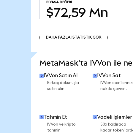
PIYASA DEĞERI
$72,59 Mn
DAHA FAZLA İSTATİSTİK GÖR
DAHA FAZLA İSTATİSTİK GÖR
MetaMask'ta IVVon ile nel
IVVon Satın Al
IVVon Sat
Birkaç dokunuşla
IVVon coin'leriniz
satın alın.
nakde çevirin.
Tahmin Et
Vadeli İşlemler
IVVon ve kripto
50x kaldıraca
tahmin
kadar token'lard