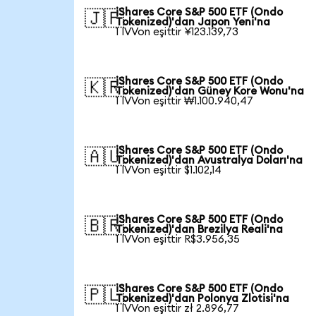
iShares Core S&P 500 ETF (Ondo
🇯🇵
Tokenized)'dan Japon Yeni'na
1 IVVon eşittir ¥123.139,73
iShares Core S&P 500 ETF (Ondo
🇰🇷
Tokenized)'dan Güney Kore Wonu'na
1 IVVon eşittir ₩1.100.940,47
iShares Core S&P 500 ETF (Ondo
🇦🇺
Tokenized)'dan Avustralya Doları'na
1 IVVon eşittir $1.102,14
iShares Core S&P 500 ETF (Ondo
🇧🇷
Tokenized)'dan Brezilya Reali'na
1 IVVon eşittir R$3.956,35
iShares Core S&P 500 ETF (Ondo
🇵🇱
Tokenized)'dan Polonya Zlotisi'na
1 IVVon eşittir zł 2.896,77