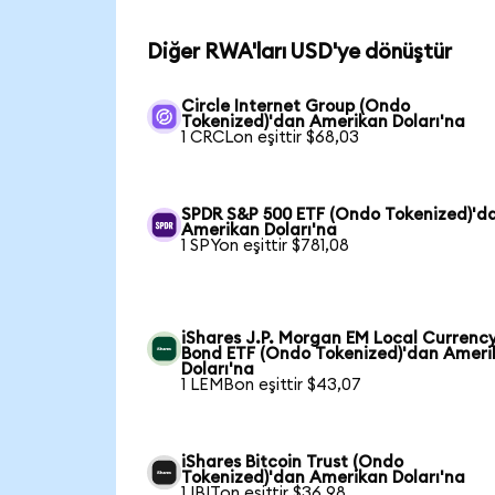
Diğer RWA'ları USD'ye dönüştür
Circle Internet Group (Ondo
Tokenized)'dan Amerikan Doları'na
1 CRCLon eşittir $68,03
SPDR S&P 500 ETF (Ondo Tokenized)'d
Amerikan Doları'na
1 SPYon eşittir $781,08
iShares J.P. Morgan EM Local Currenc
Bond ETF (Ondo Tokenized)'dan Ameri
Doları'na
1 LEMBon eşittir $43,07
iShares Bitcoin Trust (Ondo
Tokenized)'dan Amerikan Doları'na
1 IBITon eşittir $36,98