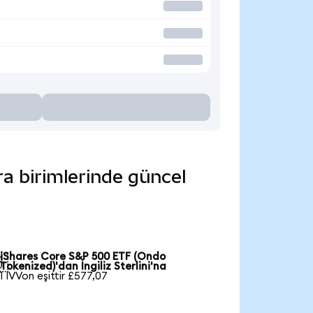
ra birimlerinde güncel
iShares Core S&P 500 ETF (Ondo

Tokenized)'dan İngiliz Sterlini'na
1 IVVon eşittir £577,07