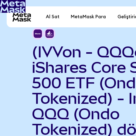
Al Sat
MetaMask Para
Geliştiri
(IVVon - QQQ
iShares Core
500 ETF (On
Tokenized) - 
QQQ (Ondo
Tokenized) d