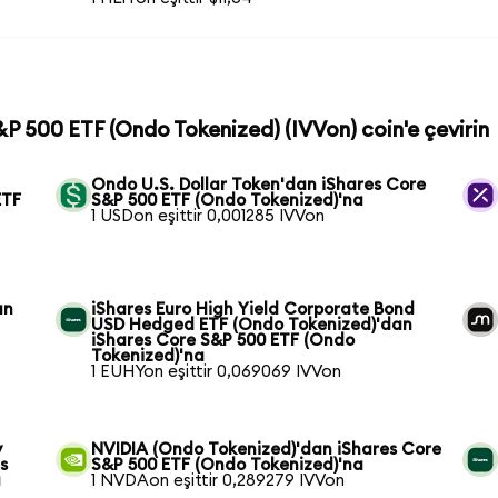
S&P 500 ETF (Ondo Tokenized) (IVVon) coin'e çevirin
Ondo U.S. Dollar Token'dan iShares Core
ETF
S&P 500 ETF (Ondo Tokenized)'na
1 USDon eşittir 0,001285 IVVon
an
iShares Euro High Yield Corporate Bond
USD Hedged ETF (Ondo Tokenized)'dan
iShares Core S&P 500 ETF (Ondo
Tokenized)'na
1 EUHYon eşittir 0,069069 IVVon
y
NVIDIA (Ondo Tokenized)'dan iShares Core
s
S&P 500 ETF (Ondo Tokenized)'na
a
1 NVDAon eşittir 0,289279 IVVon