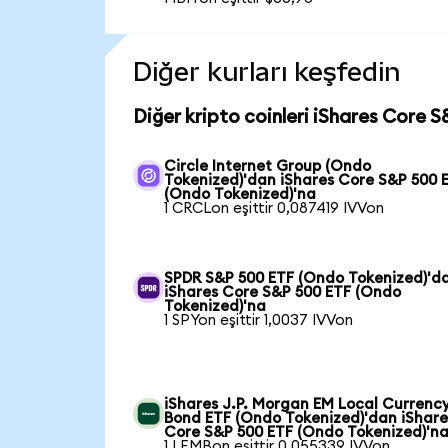
Diğer kurları keşfedin
Diğer kripto coinleri iShares Core 
Circle Internet Group (Ondo
Tokenized)'dan iShares Core S&P 500 
(Ondo Tokenized)'na
1 CRCLon eşittir 0,087419 IVVon
SPDR S&P 500 ETF (Ondo Tokenized)'d
iShares Core S&P 500 ETF (Ondo
Tokenized)'na
1 SPYon eşittir 1,0037 IVVon
iShares J.P. Morgan EM Local Currenc
Bond ETF (Ondo Tokenized)'dan iShare
Core S&P 500 ETF (Ondo Tokenized)'n
1 LEMBon eşittir 0,055339 IVVon