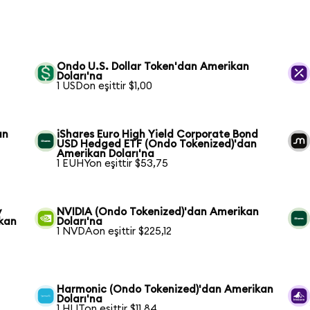
Ondo U.S. Dollar Token'dan Amerikan
Doları'na
1 USDon eşittir $1,00
an
iShares Euro High Yield Corporate Bond
USD Hedged ETF (Ondo Tokenized)'dan
Amerikan Doları'na
1 EUHYon eşittir $53,75
y
NVIDIA (Ondo Tokenized)'dan Amerikan
kan
Doları'na
1 NVDAon eşittir $225,12
Harmonic (Ondo Tokenized)'dan Amerikan
Doları'na
1 HLITon eşittir $11,84