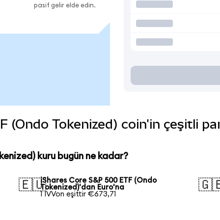
pasif gelir elde edin.
(Ondo Tokenized) coin'in çeşitli pa
kenized) kuru bugün ne kadar?
iShares Core S&P 500 ETF (Ondo
🇪🇺
🇬
Tokenized)'dan Euro'na
1 IVVon eşittir €673,71