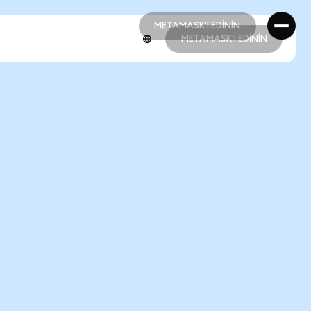
METAMASK'I EDİNİN
METAMASK'I EDİNİN
METAMASK'I EDİNİN
METAMASK'I EDİNİN