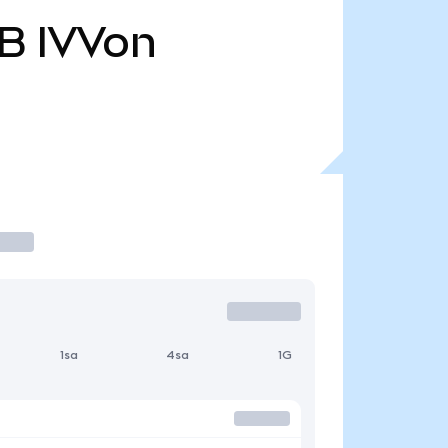
 B
IVVon
1sa
4sa
1G