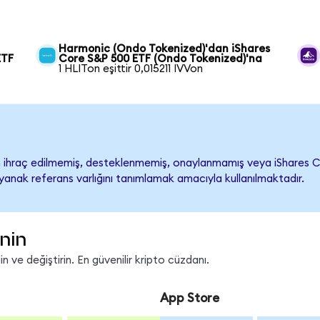
Harmonic (Ondo Tokenized)'dan iShares
ETF
Core S&P 500 ETF (Ondo Tokenized)'na
1 HLITon eşittir 0,015211 IVVon
ihraç edilmemiş, desteklenmemiş, onaylanmamış veya iShares Core 
ayanak referans varlığını tanımlamak amacıyla kullanılmaktadır.
inin
 ve değiştirin. En güvenilir kripto cüzdanı.
App Store