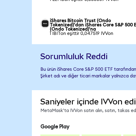
iShares Bitcoin Trust (Ondo
Tokenized)'dan iShares Core S&P 500 
(Ondo Tokenized)'na
1 IBITon eşittir 0,047519 IVVon
Sorumluluk Reddi
Bu ürün iShares Core S&P 500 ETF tarafından 
Şirket adı ve diğer ticari markalar yalnızca d
Saniyeler içinde IVVon ed
MetaMask'ta IVVon satın alın, satın, takas edin
Google Play