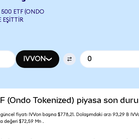
 500 ETF (ONDO
 EŞITTIR
IVVON
F (Ondo Tokenized) piyasa son dur
ncel fiyatı IVVon başına $778,21. Dolaşımdaki arzı 93,29 B IVV
 değeri $72,59 Mn .