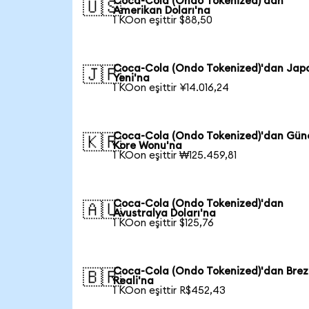
Coca-Cola (Ondo Tokenized)'dan
🇺🇸
Amerikan Doları'na
1 KOon eşittir $88,50
Coca-Cola (Ondo Tokenized)'dan Jap
🇯🇵
Yeni'na
1 KOon eşittir ¥14.016,24
Coca-Cola (Ondo Tokenized)'dan Gün
🇰🇷
Kore Wonu'na
1 KOon eşittir ₩125.459,81
Coca-Cola (Ondo Tokenized)'dan
🇦🇺
Avustralya Doları'na
1 KOon eşittir $125,76
Coca-Cola (Ondo Tokenized)'dan Brez
🇧🇷
Reali'na
1 KOon eşittir R$452,43