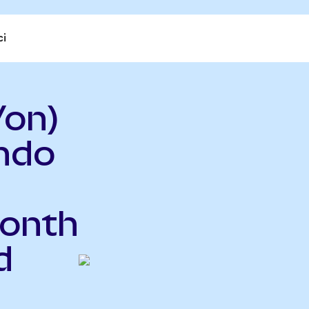
ci
Von)
ndo
Month
d