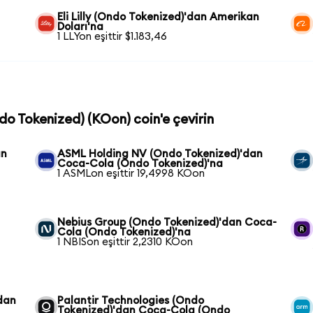
Eli Lilly (Ondo Tokenized)'dan Amerikan
Doları'na
1 LLYon eşittir $1.183,46
do Tokenized) (KOon) coin'e çevirin
an
ASML Holding NV (Ondo Tokenized)'dan
Coca-Cola (Ondo Tokenized)'na
1 ASMLon eşittir 19,4998 KOon
Nebius Group (Ondo Tokenized)'dan Coca-
Cola (Ondo Tokenized)'na
1 NBISon eşittir 2,2310 KOon
dan
Palantir Technologies (Ondo
Tokenized)'dan Coca-Cola (Ondo