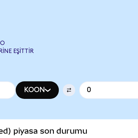
DO
INE EŞITTIR
KOON
ed) piyasa son durumu