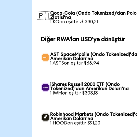
Coca-Cola (Ondo Tokenized)'dan Pol
🇵🇱
Zlotisi'na
1 KOon eşittir zł 330,21
Diğer RWA'ları USD'ye dönüştür
AST SpaceMobile (Ondo Tokenized)'d
Amerikan Doları'na
1 ASTSon eşittir $68,94
iShares Russell 2000 ETF (Ondo
Tokenized)'dan Amerikan Doları'na
1 IWMon eşittir $303,13
Robinhood Markets (Ondo Tokenized)'
Amerikan Doları'na
1 HOODon eşittir $91,20