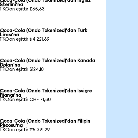
Coca-Cola (Ondo Tokenized)'dan İngiliz

Sterlini'na
1 KOon eşittir £65,83
Coca-Cola (Ondo Tokenized)'dan Türk

Lirası'na
1 KOon eşittir ₺4.221,89
Coca-Cola (Ondo Tokenized)'dan Kanada

Doları'na
1 KOon eşittir $124,10
Coca-Cola (Ondo Tokenized)'dan İsviçre

Frangı'na
1 KOon eşittir CHF 71,80
Coca-Cola (Ondo Tokenized)'dan Filipin

Pezosu'na
1 KOon eşittir ₱5.391,29