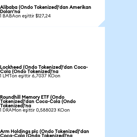
Alibaba (Ondo Tokenized)'dan Amerikan
Doları'na
1 BABAon eşittir $127,24
Lockheed (Ondo Tokenized)'dan Coca-
Cola (Ondo Tokenized)'na
1 LMTon eşittir 6,7037 KOon
Roundhill Memory ETF (Ondo
Tokenized)'dan Coca-Cola (Ondo
Tokenized)'na
1 DRAMon eşittir 0,588023 KOon
Arm Holdings plc (Ondo Tokenized)'dan
Coca-Cola (Ondo Tokenized)'na