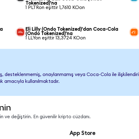
Tokenized)'na
1 PLTRon eşittir 1,7610 KOon
la
Eli Lilly (Ondo Tokenized)'dan Coca-Cola
(Ondo Tokenized)'na
1 LLYon eşittir 13,3724 KOon
 desteklenmemiş, onaylanmamış veya Coca-Cola ile ilişkilendirilm
k amacıyla kullanılmaktadır.
nin
 ve değiştirin. En güvenilir kripto cüzdanı.
App Store