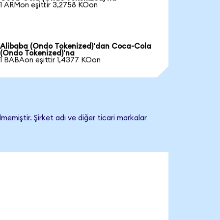
1 ARMon eşittir 3,2758 KOon
Alibaba (Ondo Tokenized)'dan Coca-Cola
(Ondo Tokenized)'na
1 BABAon eşittir 1,4377 KOon
emiştir. Şirket adı ve diğer ticari markalar