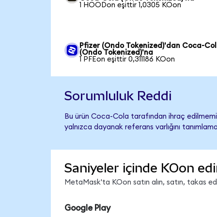
1 HOODon eşittir 1,0305 KOon
Pfizer (Ondo Tokenized)'dan Coca-Co
(Ondo Tokenized)'na
1 PFEon eşittir 0,311186 KOon
Sorumluluk Reddi
Bu ürün Coca-Cola tarafından ihraç edilmemiş,
yalnızca dayanak referans varlığını tanımlama
Saniyeler içinde KOon edi
MetaMask'ta KOon satın alın, satın, takas edin
Google Play