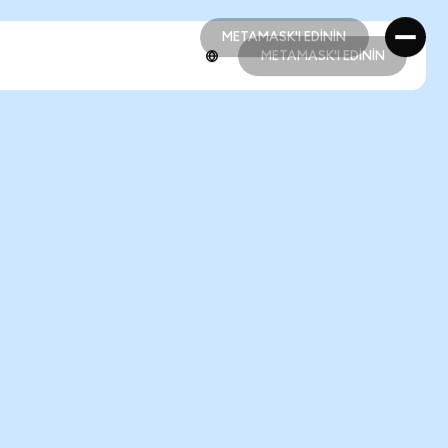
METAMASK'I EDİNİN
METAMASK'I EDİNİN
METAMASK'I EDİNİN
METAMASK'I EDİNİN