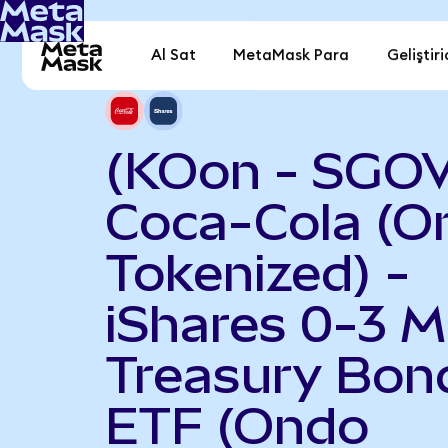
Al Sat
MetaMask Para
Geliştiri
(KOon - SGO
Coca-Cola (O
Tokenized) -
iShares 0-3 
Treasury Bon
ETF (Ondo