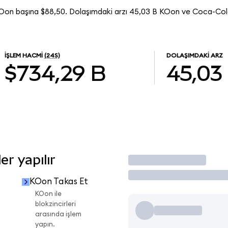
Oon başına $88,50. Dolaşımdaki arzı 45,03 B KOon ve Coca-Co
İŞLEM HACMI
(24S)
DOLAŞIMDAKI ARZ
$734,29 B
45,03
r yapılır
İşlem Yap
KOon Takas Et
KOon ile
blokzincirleri
arasında işlem
yapın.