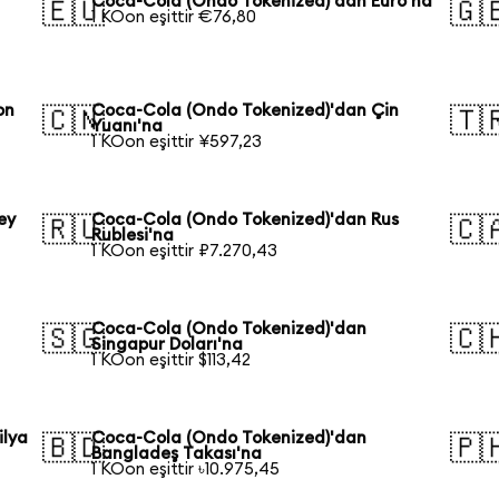
Coca-Cola (Ondo Tokenized)'dan Euro'na
🇪🇺
🇬
1 KOon eşittir €76,80
on
Coca-Cola (Ondo Tokenized)'dan Çin
🇨🇳
🇹
Yuanı'na
1 KOon eşittir ¥597,23
ey
Coca-Cola (Ondo Tokenized)'dan Rus
🇷🇺
🇨
Rublesi'na
1 KOon eşittir ₽7.270,43
Coca-Cola (Ondo Tokenized)'dan
🇸🇬
🇨
Singapur Doları'na
1 KOon eşittir $113,42
ilya
Coca-Cola (Ondo Tokenized)'dan
🇧🇩
🇵
Bangladeş Takası'na
1 KOon eşittir ৳10.975,45