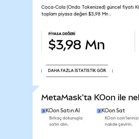
Coca-Cola (Ondo Tokenized) güncel fiyatı K
toplam piyasa değeri $3,98 Mn .
PIYASA DEĞERI
$3,98 Mn
DAHA FAZLA İSTATİSTİK GÖR
DAHA FAZLA İSTATİSTİK GÖR
MetaMask'ta KOon ile nele
KOon Satın Al
KOon Sat
Birkaç dokunuşla
KOon coin'lerinizi
satın alın.
nakde çevirin.