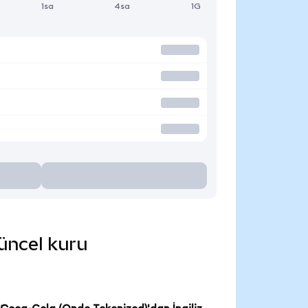
1sa
4sa
1G
güncel kuru