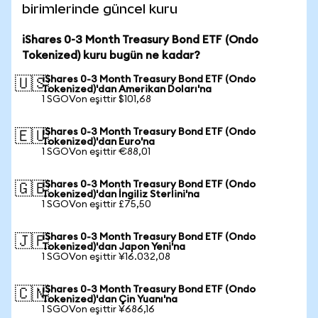
birimlerinde güncel kuru
iShares 0-3 Month Treasury Bond ETF (Ondo
Tokenized) kuru bugün ne kadar?
iShares 0-3 Month Treasury Bond ETF (Ondo
🇺🇸
Tokenized)'dan Amerikan Doları'na
1 SGOVon eşittir $101,68
iShares 0-3 Month Treasury Bond ETF (Ondo
🇪🇺
Tokenized)'dan Euro'na
1 SGOVon eşittir €88,01
iShares 0-3 Month Treasury Bond ETF (Ondo
🇬🇧
Tokenized)'dan İngiliz Sterlini'na
1 SGOVon eşittir £75,50
iShares 0-3 Month Treasury Bond ETF (Ondo
🇯🇵
Tokenized)'dan Japon Yeni'na
1 SGOVon eşittir ¥16.032,08
iShares 0-3 Month Treasury Bond ETF (Ondo
🇨🇳
Tokenized)'dan Çin Yuanı'na
1 SGOVon eşittir ¥686,16