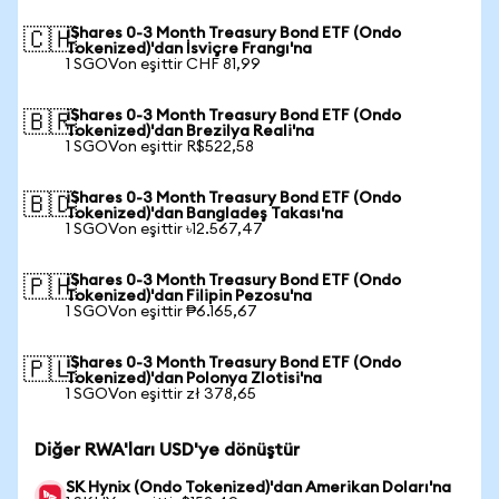
iShares 0-3 Month Treasury Bond ETF (Ondo
🇨🇭
Tokenized)'dan İsviçre Frangı'na
1 SGOVon eşittir CHF 81,99
iShares 0-3 Month Treasury Bond ETF (Ondo
🇧🇷
Tokenized)'dan Brezilya Reali'na
1 SGOVon eşittir R$522,58
iShares 0-3 Month Treasury Bond ETF (Ondo
🇧🇩
Tokenized)'dan Bangladeş Takası'na
1 SGOVon eşittir ৳12.567,47
iShares 0-3 Month Treasury Bond ETF (Ondo
🇵🇭
Tokenized)'dan Filipin Pezosu'na
1 SGOVon eşittir ₱6.165,67
iShares 0-3 Month Treasury Bond ETF (Ondo
🇵🇱
Tokenized)'dan Polonya Zlotisi'na
1 SGOVon eşittir zł 378,65
Diğer RWA'ları USD'ye dönüştür
SK Hynix (Ondo Tokenized)'dan Amerikan Doları'na