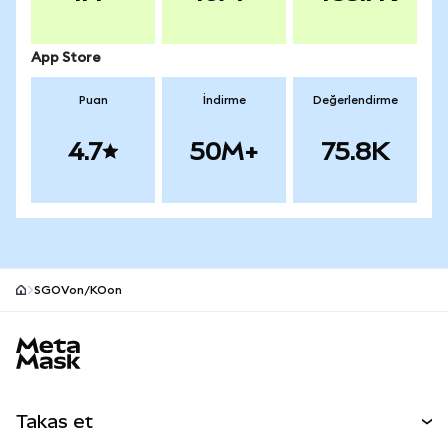
App Store
Puan
İndirme
Değerlendirme
4.7
50M+
75.8K
SGOVon/KOon
MetaMask site alt bilgisi
Takas et
Takas İşlemleri