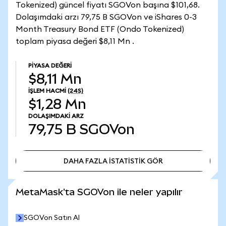
Tokenized) güncel fiyatı SGOVon başına $101,68.
Dolaşımdaki arzı 79,75 B SGOVon ve iShares 0-3
Month Treasury Bond ETF (Ondo Tokenized)
toplam piyasa değeri $8,11 Mn .
PIYASA DEĞERI
$8,11 Mn
İŞLEM HACMI
(24S)
$1,28 Mn
DOLAŞIMDAKI ARZ
79,75 B
SGOVon
DAHA FAZLA İSTATİSTİK GÖR
DAHA FAZLA İSTATİSTİK GÖR
MetaMask'ta SGOVon ile neler yapılır
SGOVon Satın Al