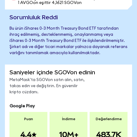
1 AVGOon eşittir 4,1621 SGOVon
Sorumluluk Reddi
Bu ürün iShares 0-3 Month Treasury Bond ETF tarafından
ihraç edilmemiş, desteklenmemiş, onaylanmamış veya
iShares 0-3 Month Treasury Bond ETF ile ilişkilendirilmemiştir.
Şirket adı ve diğer ticari markalar yalnızca dayanak referans
varlığını tanımlamak amacıyla kullanılmaktadır.
Saniyeler içinde SGOVon edinin
MetaMask'ta SGOVon satın alın, satın,
takas edin ve değiştirin. En güvenilir
kripto cüzdanı.
Google Play
Puan
İndirme
Değerlendirme
4.4
10M+
483.7K