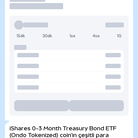
15dk
30dk
1sa
4sa
1G
iShares 0-3 Month Treasury Bond ETF
(Ondo Tokenized) coin'in çeşitli para