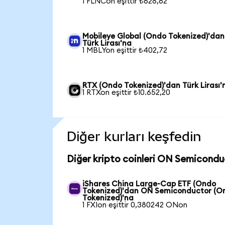
1 FLNCon eşittir ₺628,62
Mobileye Global (Ondo Tokenized)'dan
Türk Lirası'na
1 MBLYon eşittir ₺402,72
RTX (Ondo Tokenized)'dan Türk Lirası'
1 RTXon eşittir ₺10.652,20
Diğer kurları keşfedin
Diğer kripto coinleri ON Semicondu
iShares China Large-Cap ETF (Ondo
Tokenized)'dan ON Semiconductor (O
Tokenized)'na
1 FXIon eşittir 0,380242 ONon