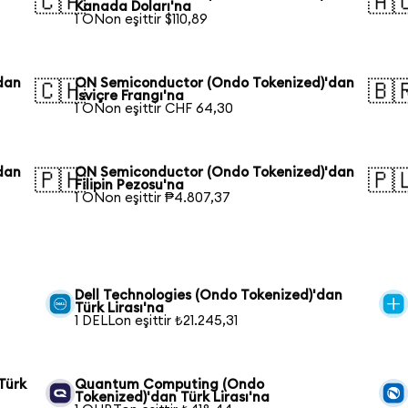
🇨🇦
🇦
Kanada Doları'na
1 ONon eşittir $110,89
dan
ON Semiconductor (Ondo Tokenized)'dan
🇨🇭
🇧
İsviçre Frangı'na
1 ONon eşittir CHF 64,30
dan
ON Semiconductor (Ondo Tokenized)'dan
🇵🇭
🇵
Filipin Pezosu'na
1 ONon eşittir ₱4.807,37
Dell Technologies (Ondo Tokenized)'dan
Türk Lirası'na
1 DELLon eşittir ₺21.245,31
Türk
Quantum Computing (Ondo
Tokenized)'dan Türk Lirası'na