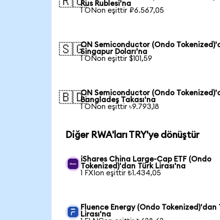
🇷🇺
Rus Rublesi'na
1 ONon eşittir ₽6.567,05
ON Semiconductor (Ondo Tokenized)'
🇸🇬
Singapur Doları'na
1 ONon eşittir $101,59
ON Semiconductor (Ondo Tokenized)'
🇧🇩
Bangladeş Takası'na
1 ONon eşittir ৳9.793,18
Diğer RWA'ları TRY'ye dönüştür
iShares China Large-Cap ETF (Ondo
Tokenized)'dan Türk Lirası'na
1 FXIon eşittir ₺1.434,05
Fluence Energy (Ondo Tokenized)'dan 
Lirası'na