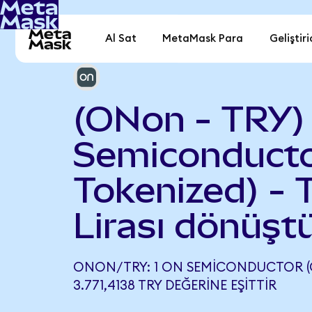
Al Sat
MetaMask Para
Geliştiri
(ONon - TRY)
Semiconducto
Tokenized) - 
Lirası dönüşt
ONON/TRY: 1 ON SEMICONDUCTOR (
3.771,4138 TRY DEĞERINE EŞITTIR