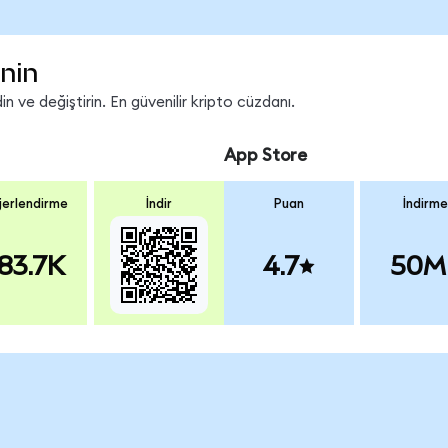
nin
 ve değiştirin. En güvenilir kripto cüzdanı.
App Store
erlendirme
İndir
Puan
İndirme
83.7K
4.7
50M