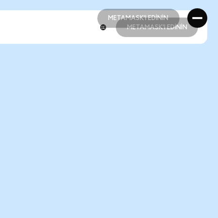
METAMASK'I EDİNİN
METAMASK'I EDİNİN
METAMASK'I EDİNİN
METAMASK'I EDİNİN