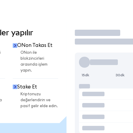
r yapılır
İşlem Yap
ONon Takas Et
i
ONon ile
blokzincirleri
arasında işlem
yapın.
15dk
30dk
Stake Et
Kriptonuzu
a
değerlendirin ve
pasif gelir elde edin.