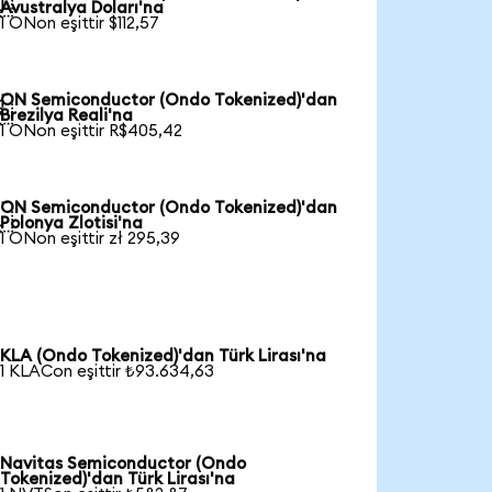

Avustralya Doları'na
1 ONon eşittir $112,57
ON Semiconductor (Ondo Tokenized)'dan

Brezilya Reali'na
1 ONon eşittir R$405,42
ON Semiconductor (Ondo Tokenized)'dan

Polonya Zlotisi'na
1 ONon eşittir zł 295,39
KLA (Ondo Tokenized)'dan Türk Lirası'na
1 KLACon eşittir ₺93.634,63
Navitas Semiconductor (Ondo
Tokenized)'dan Türk Lirası'na