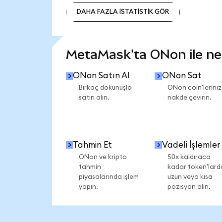
DAHA FAZLA İSTATİSTİK GÖR
DAHA FAZLA İSTATİSTİK GÖR
MetaMask'ta ONon ile nele
ONon Satın Al
ONon Sat
Birkaç dokunuşla
ONon coin'leriniz
satın alın.
nakde çevirin.
Tahmin Et
Vadeli İşlemler
ONon ve kripto
50x kaldıraca
tahmin
kadar token'lard
piyasalarında işlem
uzun veya kısa
yapın.
pozisyon alın.