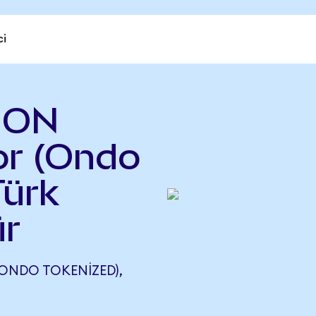
ci
 ON
r (Ondo
Türk
ür
ONDO TOKENIZED),