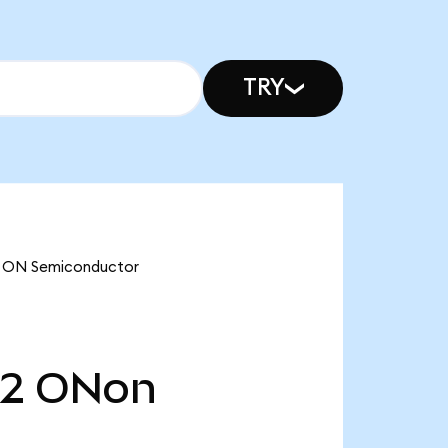
TRY
ve ON Semiconductor
52
ONon