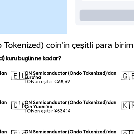
okenized) coin'in çeşitli para birim
) kuru bugün ne kadar?
dan
ON Semiconductor (Ondo Tokenized)'dan
🇪🇺
🇬
Euro'na
1 ONon eşittir €68,69
dan
ON Semiconductor (Ondo Tokenized)'dan
🇨🇳
🇰
Çin Yuanı'na
1 ONon eşittir ¥534,14
dan
ON Semiconductor (Ondo Tokenized)'dan