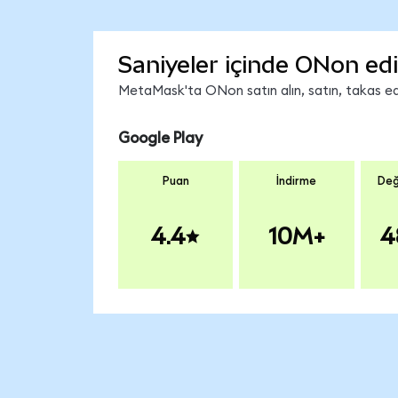
Saniyeler içinde ONon edi
MetaMask'ta ONon satın alın, satın, takas edin
Google Play
Puan
İndirme
Değ
4.4
10M+
4