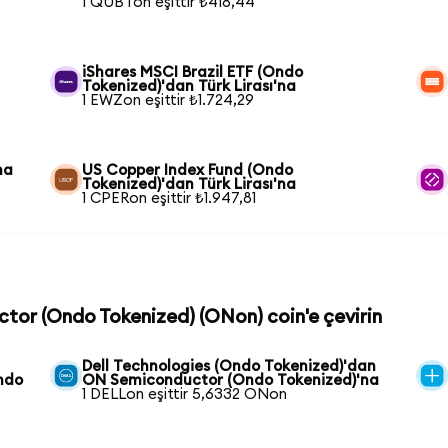
1 QUBTon eşittir ₺418,44
iShares MSCI Brazil ETF (Ondo
Tokenized)'dan Türk Lirası'na
1 EWZon eşittir ₺1.724,29
na
US Copper Index Fund (Ondo
Tokenized)'dan Türk Lirası'na
1 CPERon eşittir ₺1.947,81
ctor (Ondo Tokenized) (ONon) coin'e çevirin
Dell Technologies (Ondo Tokenized)'dan
ndo
ON Semiconductor (Ondo Tokenized)'na
1 DELLon eşittir 5,6332 ONon