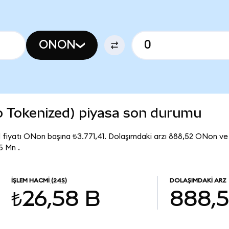
ONON
 Tokenized) piyasa son durumu
fiyatı ONon başına ₺3.771,41. Dolaşımdaki arzı 888,52 ONon 
5 Mn .
İŞLEM HACMI
(24S)
DOLAŞIMDAKI ARZ
₺26,58 B
888,