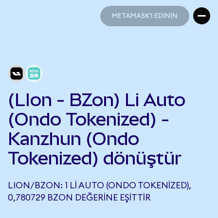
METAMASK'I EDİNİN
METAMASK'I EDİNİN
(LIon - BZon) Li Auto
(Ondo Tokenized) -
Kanzhun (Ondo
Tokenized) dönüştür
LION/BZON: 1 LI AUTO (ONDO TOKENIZED),
0,780729 BZON DEĞERINE EŞITTIR