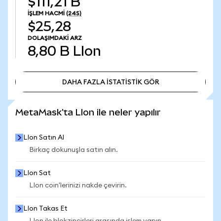
$111,21 B
İŞLEM HACMI
(24S)
$25,28
DOLAŞIMDAKI ARZ
8,80 B
LIon
DAHA FAZLA İSTATİSTİK GÖR
DAHA FAZLA İSTATİSTİK GÖR
MetaMask'ta LIon ile neler yapılır
LIon Satın Al
Birkaç dokunuşla satın alın.
LIon Sat
LIon coin'lerinizi nakde çevirin.
LIon Takas Et