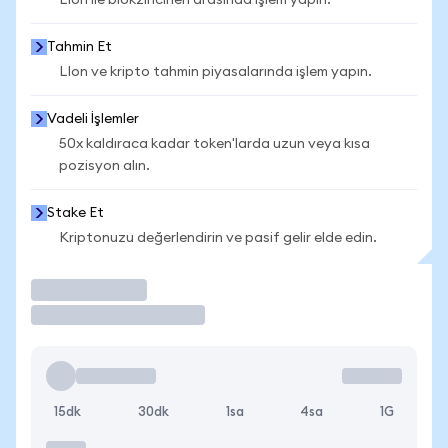
LIon ile blokzincirleri arasında işlem yapın.
Tahmin Et
LIon ve kripto tahmin piyasalarında işlem yapın.
Vadeli İşlemler
50x kaldıraca kadar token'larda uzun veya kısa
pozisyon alın.
Stake Et
Kriptonuzu değerlendirin ve pasif gelir elde edin.
İşlem Yap
15dk
30dk
1sa
4sa
1G