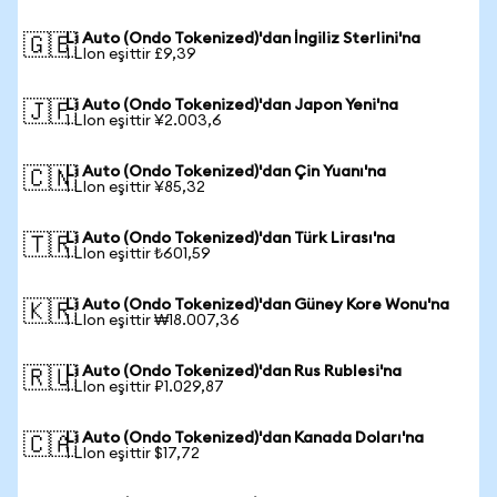
Li Auto (Ondo Tokenized)'dan İngiliz Sterlini'na
🇬🇧
1 LIon eşittir £9,39
Li Auto (Ondo Tokenized)'dan Japon Yeni'na
🇯🇵
1 LIon eşittir ¥2.003,6
Li Auto (Ondo Tokenized)'dan Çin Yuanı'na
🇨🇳
1 LIon eşittir ¥85,32
Li Auto (Ondo Tokenized)'dan Türk Lirası'na
🇹🇷
1 LIon eşittir ₺601,59
Li Auto (Ondo Tokenized)'dan Güney Kore Wonu'na
🇰🇷
1 LIon eşittir ₩18.007,36
Li Auto (Ondo Tokenized)'dan Rus Rublesi'na
🇷🇺
1 LIon eşittir ₽1.029,87
Li Auto (Ondo Tokenized)'dan Kanada Doları'na
🇨🇦
1 LIon eşittir $17,72