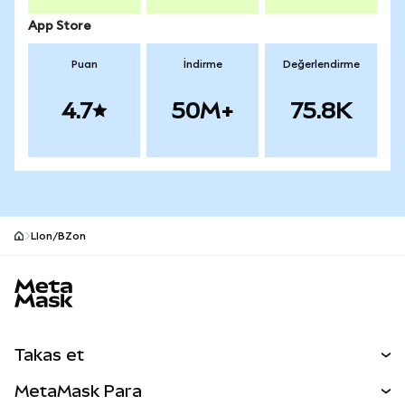
App Store
Puan
İndirme
Değerlendirme
4.7
50M+
75.8K
LIon/BZon
MetaMask site alt bilgisi
Takas et
Takas İşlemleri
MetaMask Para