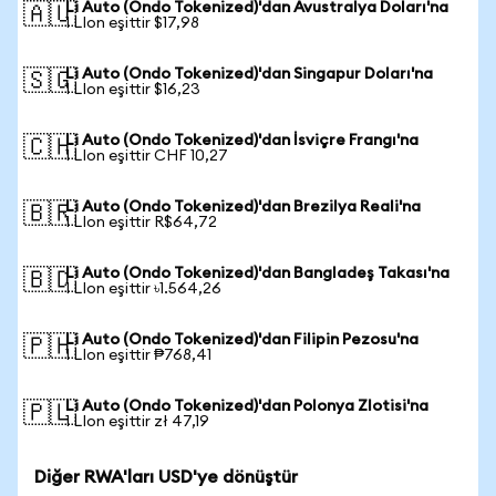
Li Auto (Ondo Tokenized)'dan Avustralya Doları'na
🇦🇺
1 LIon eşittir $17,98
Li Auto (Ondo Tokenized)'dan Singapur Doları'na
🇸🇬
1 LIon eşittir $16,23
Li Auto (Ondo Tokenized)'dan İsviçre Frangı'na
🇨🇭
1 LIon eşittir CHF 10,27
Li Auto (Ondo Tokenized)'dan Brezilya Reali'na
🇧🇷
1 LIon eşittir R$64,72
Li Auto (Ondo Tokenized)'dan Bangladeş Takası'na
🇧🇩
1 LIon eşittir ৳1.564,26
Li Auto (Ondo Tokenized)'dan Filipin Pezosu'na
🇵🇭
1 LIon eşittir ₱768,41
Li Auto (Ondo Tokenized)'dan Polonya Zlotisi'na
🇵🇱
1 LIon eşittir zł 47,19
Diğer RWA'ları USD'ye dönüştür