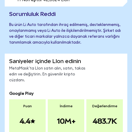
1 FNon eşittir 42,0324 LIon
Sorumluluk Reddi
Bu ürün Li Auto tarafından ihraç edilmemiş, desteklenmemiş,
onaylanmamış veya Li Auto ile ilişkilendirilmemiştir. Şirket adı
ve diğer ticari markalar yalnızca dayanak referans varlığını
tanımlamak amacıyla kullanılmaktadır.
Saniyeler içinde LIon edinin
MetaMask'ta LIon satın alın, satın, takas
edin ve değiştirin. En güvenilir kripto
cüzdanı.
Google Play
Puan
İndirme
Değerlendirme
4.4
10M+
483.7K