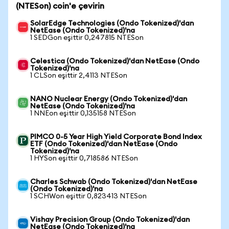
(NTESon) coin'e çevirin
SolarEdge Technologies (Ondo Tokenized)'dan
NetEase (Ondo Tokenized)'na
1 SEDGon eşittir 0,247815 NTESon
Celestica (Ondo Tokenized)'dan NetEase (Ondo
Tokenized)'na
1 CLSon eşittir 2,4113 NTESon
NANO Nuclear Energy (Ondo Tokenized)'dan
NetEase (Ondo Tokenized)'na
1 NNEon eşittir 0,135158 NTESon
PIMCO 0-5 Year High Yield Corporate Bond Index
ETF (Ondo Tokenized)'dan NetEase (Ondo
Tokenized)'na
1 HYSon eşittir 0,718586 NTESon
Charles Schwab (Ondo Tokenized)'dan NetEase
(Ondo Tokenized)'na
1 SCHWon eşittir 0,823413 NTESon
Vishay Precision Group (Ondo Tokenized)'dan
NetEase (Ondo Tokenized)'na