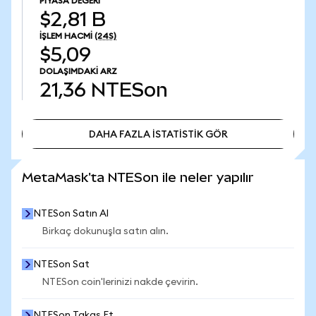
PIYASA DEĞERI
$2,81 B
İŞLEM HACMI
(24S)
$5,09
DOLAŞIMDAKI ARZ
21,36
NTESon
DAHA FAZLA İSTATİSTİK GÖR
DAHA FAZLA İSTATİSTİK GÖR
MetaMask'ta NTESon ile neler yapılır
NTESon Satın Al
Birkaç dokunuşla satın alın.
NTESon Sat
NTESon coin'lerinizi nakde çevirin.
NTESon Takas Et