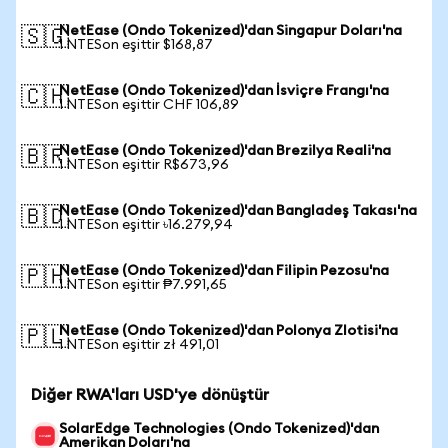
NetEase (Ondo Tokenized)'dan Singapur Doları'na
🇸🇬
1 NTESon eşittir $168,87
NetEase (Ondo Tokenized)'dan İsviçre Frangı'na
🇨🇭
1 NTESon eşittir CHF 106,89
NetEase (Ondo Tokenized)'dan Brezilya Reali'na
🇧🇷
1 NTESon eşittir R$673,96
NetEase (Ondo Tokenized)'dan Bangladeş Takası'na
🇧🇩
1 NTESon eşittir ৳16.279,94
NetEase (Ondo Tokenized)'dan Filipin Pezosu'na
🇵🇭
1 NTESon eşittir ₱7.991,65
NetEase (Ondo Tokenized)'dan Polonya Zlotisi'na
🇵🇱
1 NTESon eşittir zł 491,01
Diğer RWA'ları USD'ye dönüştür
SolarEdge Technologies (Ondo Tokenized)'dan
Amerikan Doları'na