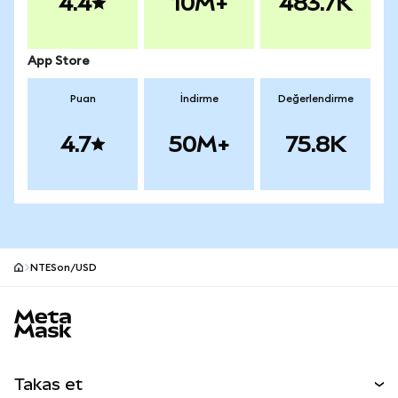
4.4
10M+
483.7K
App Store
Puan
İndirme
Değerlendirme
4.7
50M+
75.8K
NTESon/USD
MetaMask site alt bilgisi
Takas et