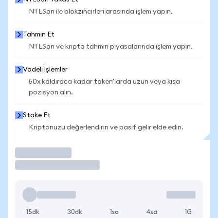
NTESon ile blokzincirleri arasında işlem yapın.
Tahmin Et
NTESon ve kripto tahmin piyasalarında işlem yapın.
Vadeli İşlemler
50x kaldıraca kadar token'larda uzun veya kısa
pozisyon alın.
Stake Et
Kriptonuzu değerlendirin ve pasif gelir elde edin.
İşlem Yap
15dk
30dk
1sa
4sa
1G