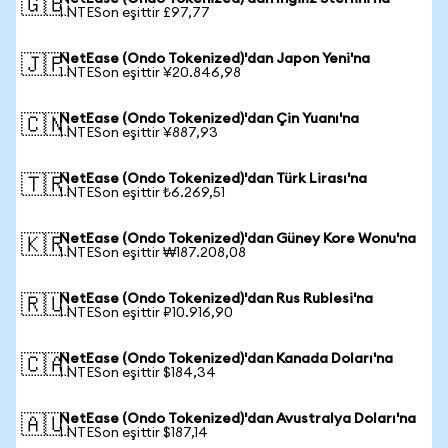
🇬🇧
1 NTESon eşittir £97,77
NetEase (Ondo Tokenized)'dan Japon Yeni'na
🇯🇵
1 NTESon eşittir ¥20.846,98
NetEase (Ondo Tokenized)'dan Çin Yuanı'na
🇨🇳
1 NTESon eşittir ¥887,93
NetEase (Ondo Tokenized)'dan Türk Lirası'na
🇹🇷
1 NTESon eşittir ₺6.269,51
NetEase (Ondo Tokenized)'dan Güney Kore Wonu'na
🇰🇷
1 NTESon eşittir ₩187.208,08
NetEase (Ondo Tokenized)'dan Rus Rublesi'na
🇷🇺
1 NTESon eşittir ₽10.916,90
NetEase (Ondo Tokenized)'dan Kanada Doları'na
🇨🇦
1 NTESon eşittir $184,34
NetEase (Ondo Tokenized)'dan Avustralya Doları'na
🇦🇺
1 NTESon eşittir $187,14