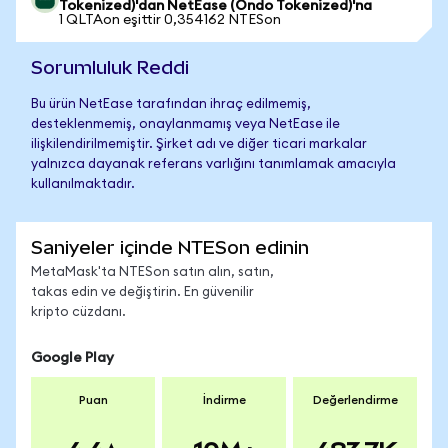
Tokenized)'dan NetEase (Ondo Tokenized)'na
1 QLTAon eşittir 0,354162 NTESon
Sorumluluk Reddi
Bu ürün NetEase tarafından ihraç edilmemiş,
desteklenmemiş, onaylanmamış veya NetEase ile
ilişkilendirilmemiştir. Şirket adı ve diğer ticari markalar
yalnızca dayanak referans varlığını tanımlamak amacıyla
kullanılmaktadır.
Saniyeler içinde NTESon edinin
MetaMask'ta NTESon satın alın, satın,
takas edin ve değiştirin. En güvenilir
kripto cüzdanı.
Google Play
Puan
İndirme
Değerlendirme