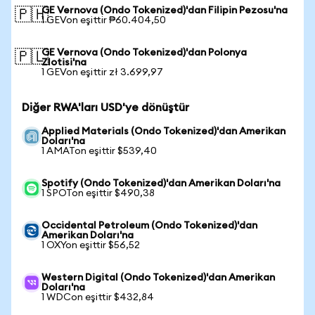
GE Vernova (Ondo Tokenized)'dan Filipin Pezosu'na
🇵🇭
1 GEVon eşittir ₱60.404,50
GE Vernova (Ondo Tokenized)'dan Polonya
🇵🇱
Zlotisi'na
1 GEVon eşittir zł 3.699,97
Diğer RWA'ları USD'ye dönüştür
Applied Materials (Ondo Tokenized)'dan Amerikan
Doları'na
1 AMATon eşittir $539,40
Spotify (Ondo Tokenized)'dan Amerikan Doları'na
1 SPOTon eşittir $490,38
Occidental Petroleum (Ondo Tokenized)'dan
Amerikan Doları'na
1 OXYon eşittir $56,52
Western Digital (Ondo Tokenized)'dan Amerikan
Doları'na
1 WDCon eşittir $432,84