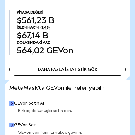
PIYASA DEĞERI
$561,23 B
İŞLEM HACMI
(24S)
$67,14 B
DOLAŞIMDAKI ARZ
564,02
GEVon
DAHA FAZLA İSTATİSTİK GÖR
DAHA FAZLA İSTATİSTİK GÖR
MetaMask'ta GEVon ile neler yapılır
GEVon Satın Al
Birkaç dokunuşla satın alın.
GEVon Sat
GEVon coin'lerinizi nakde çevirin.