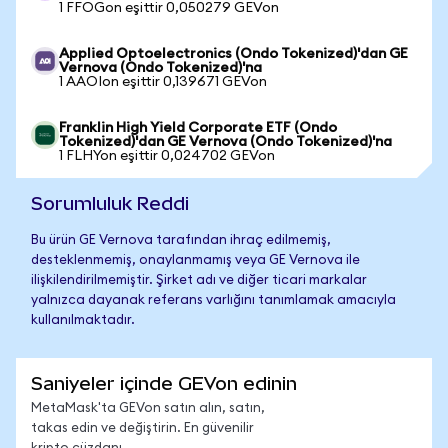
1 FFOGon eşittir 0,050279 GEVon
Applied Optoelectronics (Ondo Tokenized)'dan GE
Vernova (Ondo Tokenized)'na
1 AAOIon eşittir 0,139671 GEVon
Franklin High Yield Corporate ETF (Ondo
Tokenized)'dan GE Vernova (Ondo Tokenized)'na
1 FLHYon eşittir 0,024702 GEVon
Sorumluluk Reddi
Bu ürün GE Vernova tarafından ihraç edilmemiş,
desteklenmemiş, onaylanmamış veya GE Vernova ile
ilişkilendirilmemiştir. Şirket adı ve diğer ticari markalar
yalnızca dayanak referans varlığını tanımlamak amacıyla
kullanılmaktadır.
Saniyeler içinde GEVon edinin
MetaMask'ta GEVon satın alın, satın,
takas edin ve değiştirin. En güvenilir