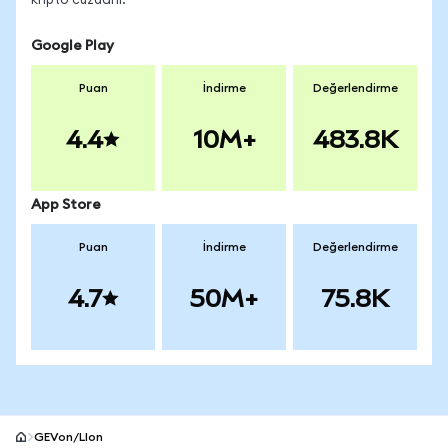
kripto cüzdanı.
Google Play
Puan
İndirme
Değerlendirme
4.4
10M+
483.8K
App Store
Puan
İndirme
Değerlendirme
4.7
50M+
75.8K
GEVon/LIon