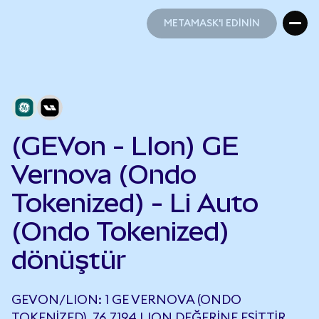
METAMASK'I EDİNİN
METAMASK'I EDİNİN
(GEVon - LIon) GE
Vernova (Ondo
Tokenized) - Li Auto
(Ondo Tokenized)
dönüştür
GEVON/LION: 1 GE VERNOVA (ONDO
TOKENIZED), 76,7194 LION DEĞERINE EŞITTIR