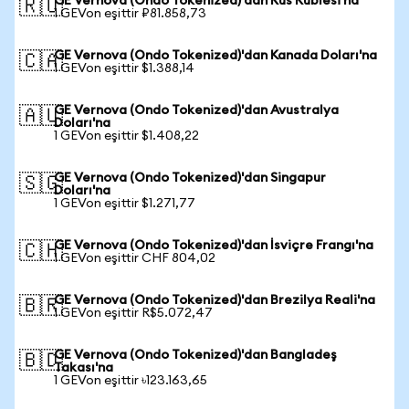
GE Vernova (Ondo Tokenized)'dan Rus Rublesi'na
🇷🇺
1 GEVon eşittir ₽81.858,73
GE Vernova (Ondo Tokenized)'dan Kanada Doları'na
🇨🇦
1 GEVon eşittir $1.388,14
GE Vernova (Ondo Tokenized)'dan Avustralya
🇦🇺
Doları'na
1 GEVon eşittir $1.408,22
GE Vernova (Ondo Tokenized)'dan Singapur
🇸🇬
Doları'na
1 GEVon eşittir $1.271,77
GE Vernova (Ondo Tokenized)'dan İsviçre Frangı'na
🇨🇭
1 GEVon eşittir CHF 804,02
GE Vernova (Ondo Tokenized)'dan Brezilya Reali'na
🇧🇷
1 GEVon eşittir R$5.072,47
GE Vernova (Ondo Tokenized)'dan Bangladeş
🇧🇩
Takası'na
1 GEVon eşittir ৳123.163,65