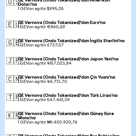
GE Vernova (Ondo Tokenized)'dan Amerikan
🇺🇸
Doları'na
1 GEVon eşittir $995,05
GE Vernova (Ondo Tokenized)'dan Euro'na
🇪🇺
1 GEVon eşittir €860,69
GE Vernova (Ondo Tokenized)'dan İngiliz Sterlini'na
🇬🇧
1 GEVon eşittir £737,57
GE Vernova (Ondo Tokenized)'dan Japon Yeni'na
🇯🇵
1 GEVon eşittir ¥157.023,84
GE Vernova (Ondo Tokenized)'dan Çin Yuanı'na
🇨🇳
1 GEVon eşittir ¥6.713,70
GE Vernova (Ondo Tokenized)'dan Türk Lirası'na
🇹🇷
1 GEVon eşittir ₺47.461,39
GE Vernova (Ondo Tokenized)'dan Güney Kore
🇰🇷
Wonu'na
1 GEVon eşittir ₩1.400.920,76