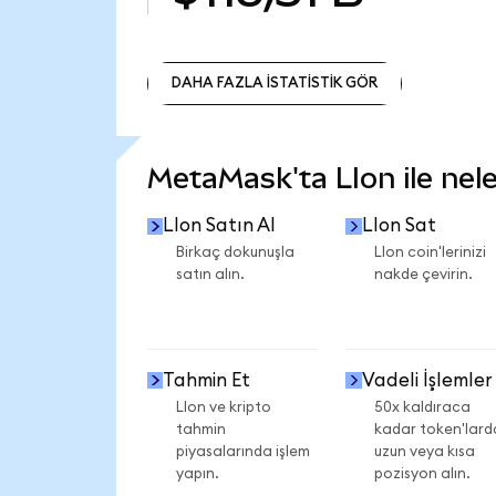
DAHA FAZLA İSTATİSTİK GÖR
DAHA FAZLA İSTATİSTİK GÖR
MetaMask'ta LIon ile neler
LIon Satın Al
LIon Sat
Birkaç dokunuşla
LIon coin'lerinizi
satın alın.
nakde çevirin.
Tahmin Et
Vadeli İşlemler
LIon ve kripto
50x kaldıraca
tahmin
kadar token'lard
piyasalarında işlem
uzun veya kısa
yapın.
pozisyon alın.