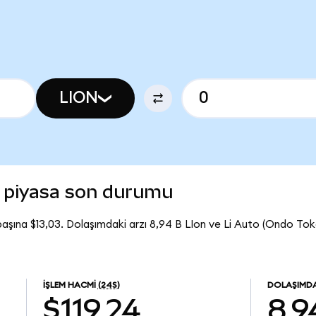
LION
) piyasa son durumu
başına $13,03. Dolaşımdaki arzı 8,94 B LIon ve Li Auto (Ondo To
İŞLEM HACMI
(24S)
DOLAŞIMDA
$119,24
8,9