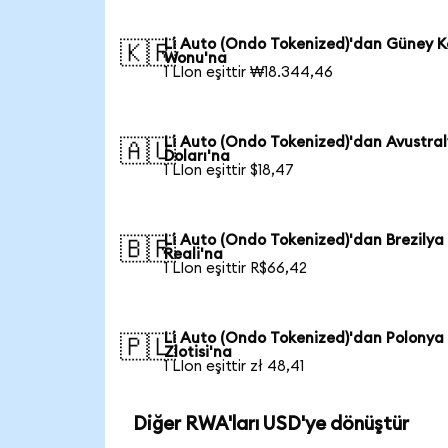
Li Auto (Ondo Tokenized)'dan Güney K
🇰🇷
Wonu'na
1 LIon eşittir ₩18.344,46
Li Auto (Ondo Tokenized)'dan Avustra
🇦🇺
Doları'na
1 LIon eşittir $18,47
Li Auto (Ondo Tokenized)'dan Brezilya
🇧🇷
Reali'na
1 LIon eşittir R$66,42
Li Auto (Ondo Tokenized)'dan Polonya
🇵🇱
Zlotisi'na
1 LIon eşittir zł 48,41
Diğer RWA'ları USD'ye dönüştür