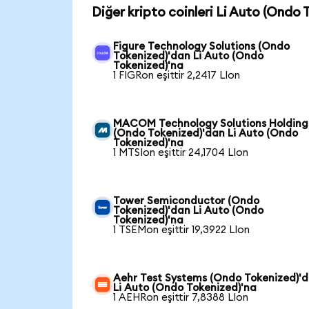
Diğer kripto coinleri Li Auto (Ondo T
Figure Technology Solutions (Ondo
Tokenized)'dan Li Auto (Ondo
Tokenized)'na
1 FIGRon eşittir 2,2417 LIon
MACOM Technology Solutions Holding
(Ondo Tokenized)'dan Li Auto (Ondo
Tokenized)'na
1 MTSIon eşittir 24,1704 LIon
Tower Semiconductor (Ondo
Tokenized)'dan Li Auto (Ondo
Tokenized)'na
1 TSEMon eşittir 19,3922 LIon
Aehr Test Systems (Ondo Tokenized)'
Li Auto (Ondo Tokenized)'na
1 AEHRon eşittir 7,8388 LIon