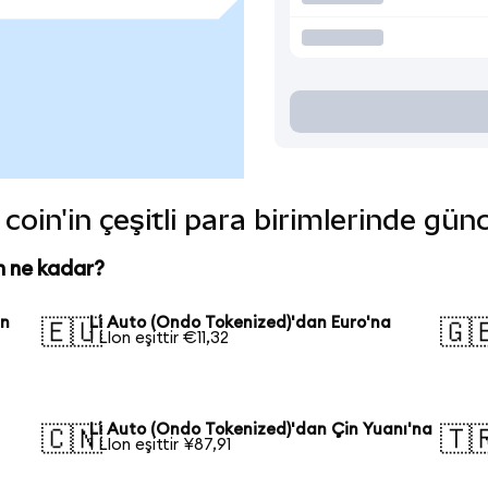
coin'in çeşitli para birimlerinde gün
n ne kadar?
an
Li Auto (Ondo Tokenized)'dan Euro'na
🇪🇺
🇬
1 LIon eşittir €11,32
Li Auto (Ondo Tokenized)'dan Çin Yuanı'na
🇨🇳
🇹
1 LIon eşittir ¥87,91