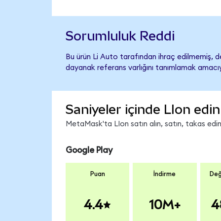
Sorumluluk Reddi
Bu ürün Li Auto tarafından ihraç edilmemiş, de
dayanak referans varlığını tanımlamak amacıyl
Saniyeler içinde LIon edin
MetaMask'ta LIon satın alın, satın, takas edin 
Google Play
Puan
İndirme
Değ
4.4
10M+
4