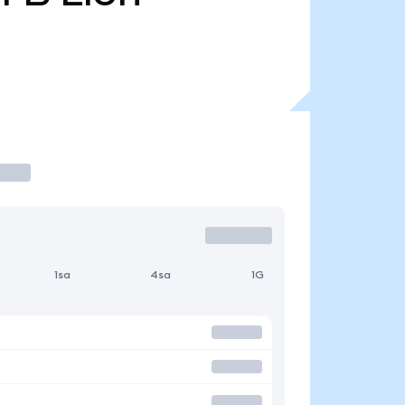
1sa
4sa
1G