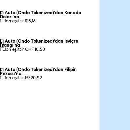
Li Auto (Ondo Tokenized)'dan Kanada

Doları'na
1 LIon eşittir $18,18
Li Auto (Ondo Tokenized)'dan İsviçre

Frangı'na
1 LIon eşittir CHF 10,53
Li Auto (Ondo Tokenized)'dan Filipin

Pezosu'na
1 LIon eşittir ₱790,99