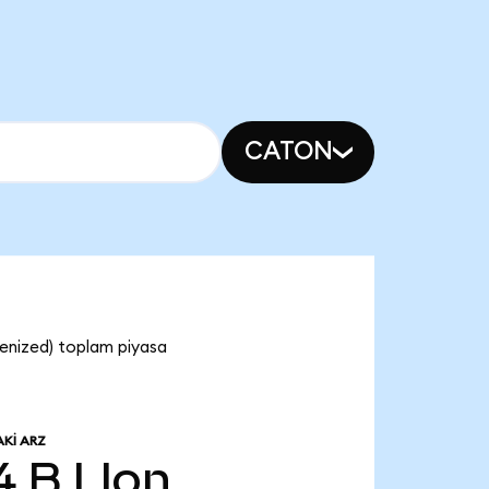
CATON
kenized) toplam piyasa
KI ARZ
4 B
LIon