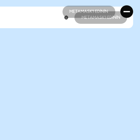
METAMASK'I EDİNİN
METAMASK'I EDİNİN
METAMASK'I EDİNİN
METAMASK'I EDİNİN