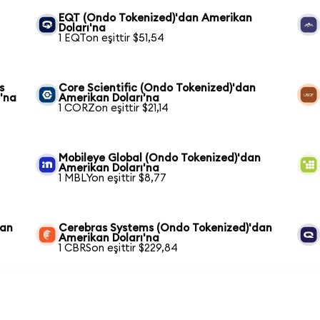
EQT (Ondo Tokenized)'dan Amerikan
Doları'na
1 EQTon eşittir $51,54
s
Core Scientific (Ondo Tokenized)'dan
'na
Amerikan Doları'na
1 CORZon eşittir $21,14
Mobileye Global (Ondo Tokenized)'dan
Amerikan Doları'na
1 MBLYon eşittir $8,77
dan
Cerebras Systems (Ondo Tokenized)'dan
Amerikan Doları'na
1 CBRSon eşittir $229,84