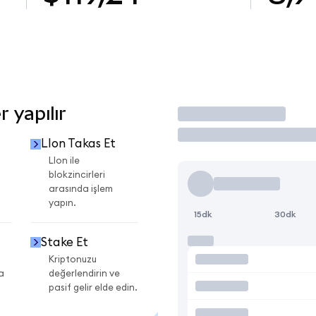
 yapılır
İşlem Yap
LIon Takas Et
LIon ile
blokzincirleri
arasında işlem
yapın.
15dk
30dk
Stake Et
Kriptonuzu
a
değerlendirin ve
pasif gelir elde edin.