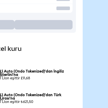
cel kuru
Li Auto (Ondo Tokenized)'dan İngiliz

Sterlini'na
1 LIon eşittir £9,68
Li Auto (Ondo Tokenized)'dan Türk

Lirası'na
1 LIon eşittir ₺621,50