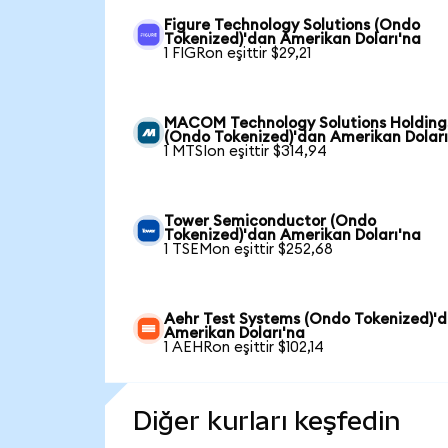
Figure Technology Solutions (Ondo
Tokenized)'dan Amerikan Doları'na
1 FIGRon eşittir $29,21
MACOM Technology Solutions Holding
(Ondo Tokenized)'dan Amerikan Doları
1 MTSIon eşittir $314,94
Tower Semiconductor (Ondo
Tokenized)'dan Amerikan Doları'na
1 TSEMon eşittir $252,68
Aehr Test Systems (Ondo Tokenized)'
Amerikan Doları'na
1 AEHRon eşittir $102,14
Diğer kurları keşfedin