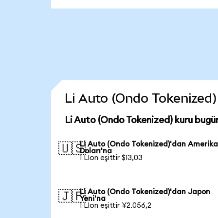
Li Auto (Ondo Tokenized) 
Li Auto (Ondo Tokenized) kuru bugü
Li Auto (Ondo Tokenized)'dan Amerik
🇺🇸
Doları'na
1 LIon eşittir $13,03
Li Auto (Ondo Tokenized)'dan Japon
🇯🇵
Yeni'na
1 LIon eşittir ¥2.056,2