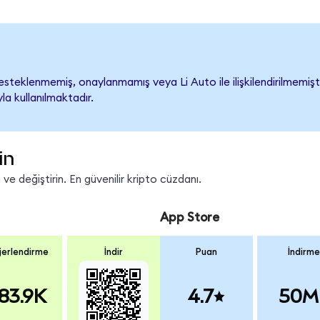
steklenmemiş, onaylanmamış veya Li Auto ile ilişkilendirilmemiştir
a kullanılmaktadır.
in
ve değiştirin. En güvenilir kripto cüzdanı.
App Store
erlendirme
İndir
Puan
İndirme
83.9K
4.7
50M