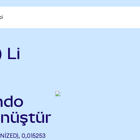
ci
 Li
Ondo
önüştür
IZED), 0,015253