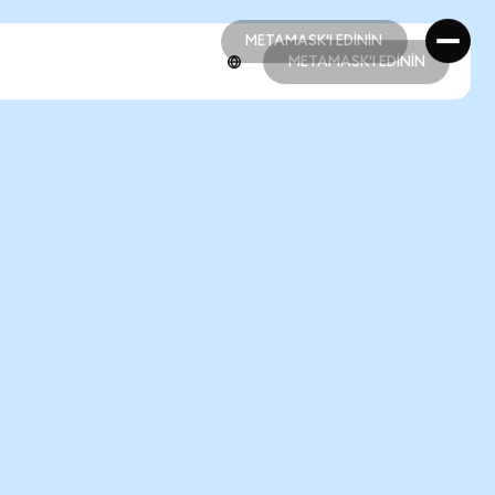
METAMASK'I EDİNİN
METAMASK'I EDİNİN
METAMASK'I EDİNİN
METAMASK'I EDİNİN