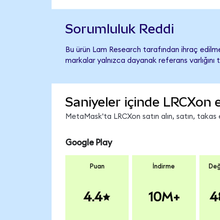
Sorumluluk Reddi
Bu ürün Lam Research tarafından ihraç edilmem
markalar yalnızca dayanak referans varlığını 
Saniyeler içinde LRCXon 
MetaMask'ta LRCXon satın alın, satın, takas ed
Google Play
Puan
İndirme
Değ
4.4
10M+
4