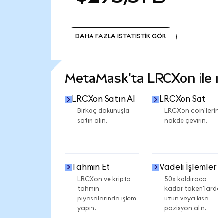
DAHA FAZLA İSTATİSTİK GÖR
DAHA FAZLA İSTATİSTİK GÖR
MetaMask'ta LRCXon ile ne
LRCXon Satın Al
LRCXon Sat
Birkaç dokunuşla
LRCXon coin'lerin
satın alın.
nakde çevirin.
Tahmin Et
Vadeli İşlemler
LRCXon ve kripto
50x kaldıraca
tahmin
kadar token'lard
piyasalarında işlem
uzun veya kısa
yapın.
pozisyon alın.