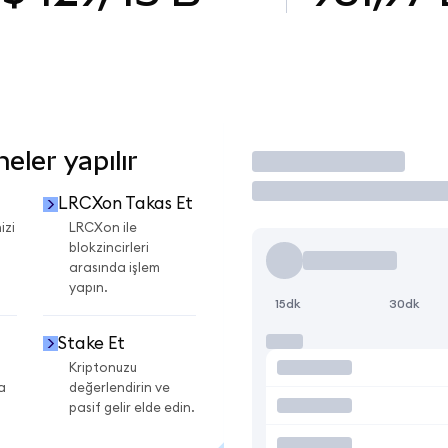
ler yapılır
İşlem Yap
LRCXon Takas Et
izi
LRCXon ile
blokzincirleri
arasında işlem
yapın.
15dk
30dk
Stake Et
Kriptonuzu
a
değerlendirin ve
pasif gelir elde edin.