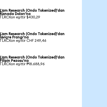
Lam Research (Ondo Tokenized)'dan

Kanada Doları'na
1 LRCXon eşittir $430,29
Lam Research (Ondo Tokenized)'dan

İsviçre Frangı'na
1 LRCXon eşittir CHF 249,46
Lam Research (Ondo Tokenized)'dan

Filipin Pezosu'na
1 LRCXon eşittir ₱18.688,96