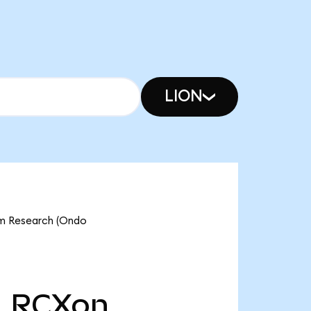
LION
am Research (Ondo
LRCXon