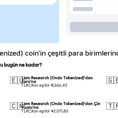
zed) coin'in çeşitli para birimleri
u bugün ne kadar?
Lam Research (Ondo Tokenized)'dan
🇪🇺
🇬
Euro'na
1 LRCXon eşittir €266,43
Lam Research (Ondo Tokenized)'dan Çin
🇨🇳
🇹
Yuanı'na
1 LRCXon eşittir ¥2.071,80