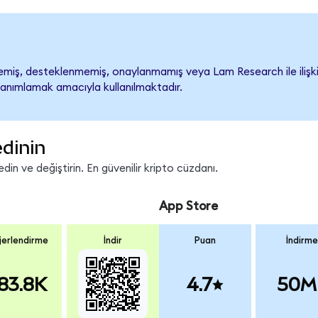
iş, desteklenmemiş, onaylanmamış veya Lam Research ile ilişkilend
tanımlamak amacıyla kullanılmaktadır.
edinin
in ve değiştirin. En güvenilir kripto cüzdanı.
App Store
erlendirme
İndir
Puan
İndirme
83.8K
4.7
50M