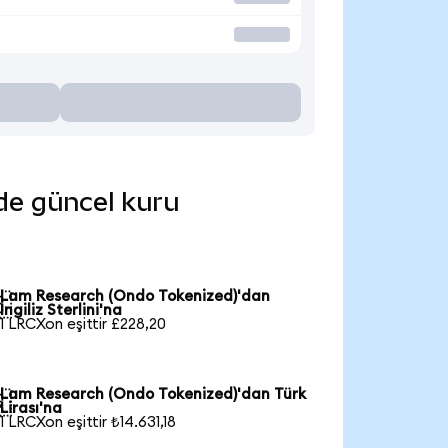
nde güncel kuru
Lam Research (Ondo Tokenized)'dan

İngiliz Sterlini'na
1 LRCXon eşittir £228,20
Lam Research (Ondo Tokenized)'dan Türk

Lirası'na
1 LRCXon eşittir ₺14.631,18