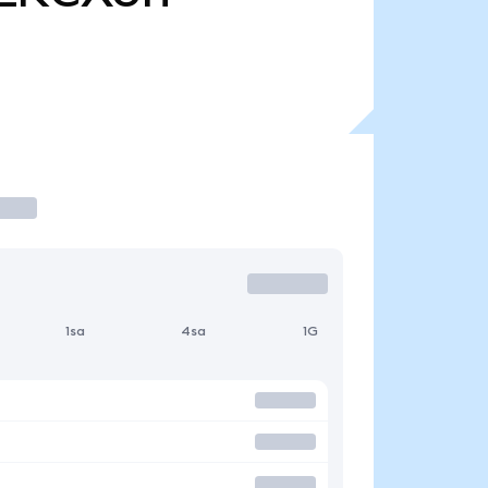
1sa
4sa
1G