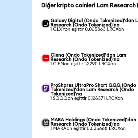
Diğer kripto coinleri Lam Research 
Galaxy Digital (Ondo Tokenized)'dan 
Research (Ondo Tokenized)'na
1 GLXYon eşittir 0,065863 LRCXon
Ciena (Ondo Tokenized)'dan Lam
Research (Ondo Tokenized)'na
1 CIENon eşittir 1,3290 LRCXon
ProShares UltraPro Short QQQ (Ondo
Tokenized)'dan Lam Research (Ondo
Tokenized)'na
1 SQQQon eşittir 0,128371 LRCXon
MARA Holdings (Ondo Tokenized)'dan
Research (Ondo Tokenized)'na
1 MARAon eşittir 0,035668 LRCXon