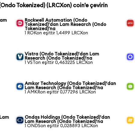
(Ondo Tokenized) (LRCXon) coin'e çevirin
Lam
Rockwell Automation (Ondo
Tokenized)'dan Lam Research (Ondo
Tokenized)'na
1 ROKon eşittir 1,4499 LRCXon
Vistra (Ondo Tokenized)'dan Lam
Research (Ondo Tokenized)'na
1 VSTon eşittir 0,463225 LRCXon
Amkor Technology (Ondo Tokenized)'dan
Lam Research (Ondo Tokenized)'na
1 AMKRon eşittir 0,177296 LRCXon
 Lam
Ondas Holdings (Ondo Tokenized)'dan
Lam Research (Ondo Tokenized)'na
1 ONDSon eşittir 0,028893 LRCXon