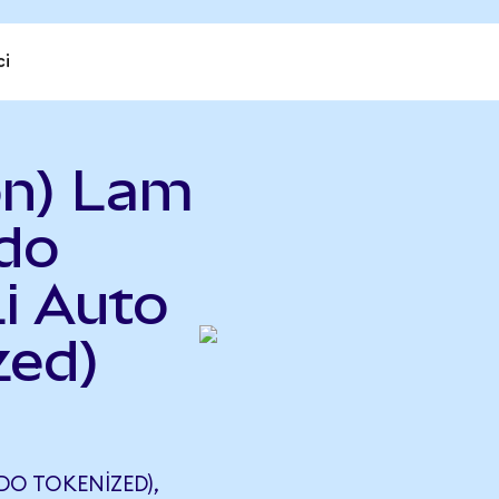
ci
on) Lam
do
Li Auto
zed)
DO TOKENIZED),