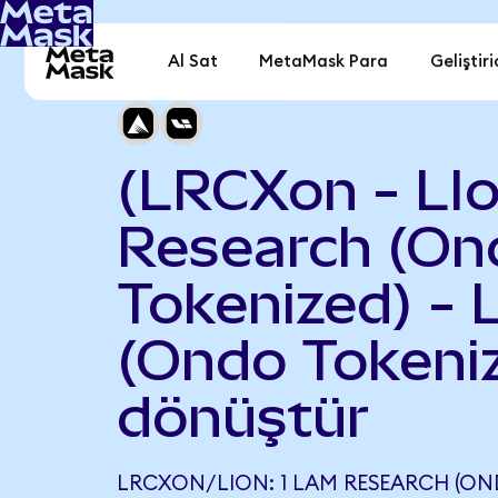
Al Sat
MetaMask Para
Geliştiri
(LRCXon - LI
Research (On
Tokenized) - 
(Ondo Tokeni
dönüştür
LRCXON/LION: 1 LAM RESEARCH (ON