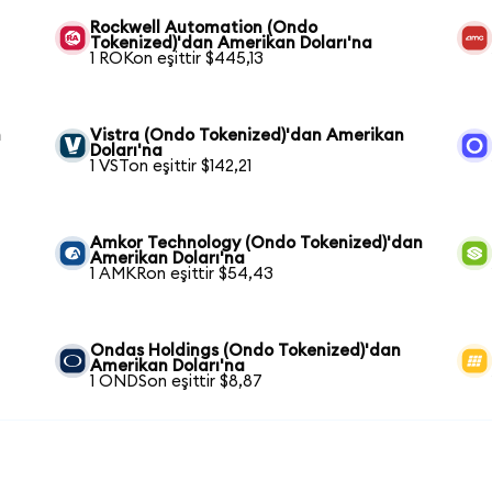
Rockwell Automation (Ondo
Tokenized)'dan Amerikan Doları'na
1 ROKon eşittir $445,13
n
Vistra (Ondo Tokenized)'dan Amerikan
Doları'na
1 VSTon eşittir $142,21
Amkor Technology (Ondo Tokenized)'dan
Amerikan Doları'na
1 AMKRon eşittir $54,43
Ondas Holdings (Ondo Tokenized)'dan
Amerikan Doları'na
1 ONDSon eşittir $8,87