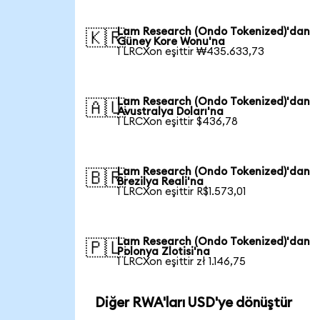
Lam Research (Ondo Tokenized)'dan
🇰🇷
Güney Kore Wonu'na
1 LRCXon eşittir ₩435.633,73
Lam Research (Ondo Tokenized)'dan
🇦🇺
Avustralya Doları'na
1 LRCXon eşittir $436,78
Lam Research (Ondo Tokenized)'dan
🇧🇷
Brezilya Reali'na
1 LRCXon eşittir R$1.573,01
Lam Research (Ondo Tokenized)'dan
🇵🇱
Polonya Zlotisi'na
1 LRCXon eşittir zł 1.146,75
Diğer RWA'ları USD'ye dönüştür