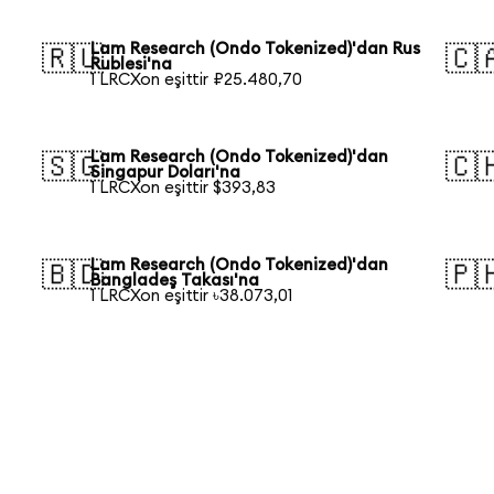
Lam Research (Ondo Tokenized)'dan Rus
🇷🇺
🇨
Rublesi'na
1 LRCXon eşittir ₽25.480,70
Lam Research (Ondo Tokenized)'dan
🇸🇬
🇨
Singapur Doları'na
1 LRCXon eşittir $393,83
Lam Research (Ondo Tokenized)'dan
🇧🇩
🇵
Bangladeş Takası'na
1 LRCXon eşittir ৳38.073,01