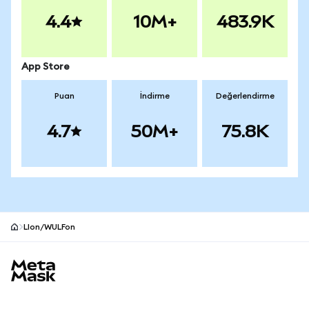
4.4
10M+
483.9K
App Store
Puan
İndirme
Değerlendirme
4.7
50M+
75.8K
LIon/WULFon
MetaMask site alt bilgisi