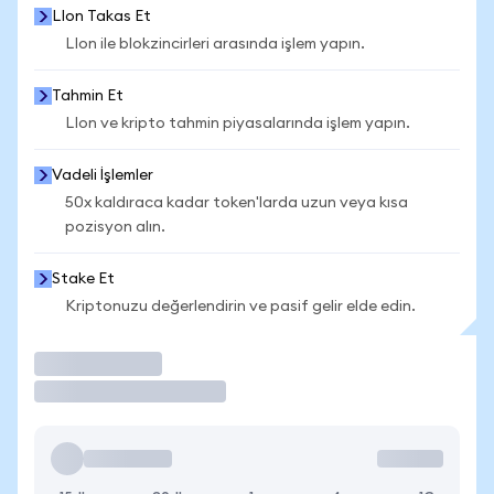
LIon Takas Et
LIon ile blokzincirleri arasında işlem yapın.
Tahmin Et
LIon ve kripto tahmin piyasalarında işlem yapın.
Vadeli İşlemler
50x kaldıraca kadar token'larda uzun veya kısa
pozisyon alın.
Stake Et
Kriptonuzu değerlendirin ve pasif gelir elde edin.
İşlem Yap