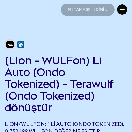
METAMASK'I EDİNİN
METAMASK'I EDİNİN
(LIon - WULFon) Li
Auto (Ondo
Tokenized) - Terawulf
(Ondo Tokenized)
dönüştür
LION/WULFON: 1 LI AUTO (ONDO TOKENIZED),
0,758499 WULFON DEĞERINE EŞITTIR