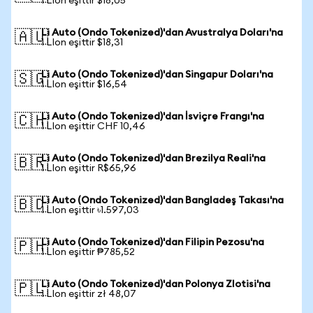
1 LIon eşittir $18,05
Li Auto (Ondo Tokenized)'dan Avustralya Doları'na
🇦🇺
1 LIon eşittir $18,31
Li Auto (Ondo Tokenized)'dan Singapur Doları'na
🇸🇬
1 LIon eşittir $16,54
Li Auto (Ondo Tokenized)'dan İsviçre Frangı'na
🇨🇭
1 LIon eşittir CHF 10,46
Li Auto (Ondo Tokenized)'dan Brezilya Reali'na
🇧🇷
1 LIon eşittir R$65,96
Li Auto (Ondo Tokenized)'dan Bangladeş Takası'na
🇧🇩
1 LIon eşittir ৳1.597,03
Li Auto (Ondo Tokenized)'dan Filipin Pezosu'na
🇵🇭
1 LIon eşittir ₱785,52
Li Auto (Ondo Tokenized)'dan Polonya Zlotisi'na
🇵🇱
1 LIon eşittir zł 48,07