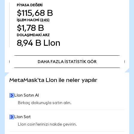
PIYASA DEĞERI
$115,68 B
İŞLEM HACMI
(24S)
$1,78 B
DOLAŞIMDAKI ARZ
8,94 B
LIon
DAHA FAZLA İSTATİSTİK GÖR
DAHA FAZLA İSTATİSTİK GÖR
MetaMask'ta LIon ile neler yapılır
LIon Satın Al
Birkaç dokunuşla satın alın.
LIon Sat
LIon coin'lerinizi nakde çevirin.