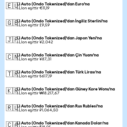
Li Auto (Ondo Tokenized)'dan Euro'na
🇪🇺
1 LIon eşittir €11,19
Li Auto (Ondo Tokenized)'dan İngiliz Sterlini'na
🇬🇧
1 LIon eşittir £9,59
Li Auto (Ondo Tokenized)'dan Japon Yeni'na
🇯🇵
1 LIon eşittir ¥2.042
Li Auto (Ondo Tokenized)'dan Çin Yuanı'na
🇨🇳
1 LIon eşittir ¥87,31
Li Auto (Ondo Tokenized)'dan Türk Lirası'na
🇹🇷
1 LIon eşittir ₺617,19
Li Auto (Ondo Tokenized)'dan Güney Kore Wonu'na
🇰🇷
1 LIon eşittir ₩18.217,67
Li Auto (Ondo Tokenized)'dan Rus Rublesi'na
🇷🇺
1 LIon eşittir ₽1.064,50
Li Auto (Ondo Tokenized)'dan Kanada Doları'na
🇨🇦