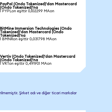
PayPal (Ondo Tokenized)'dan Mastercard
(Ondo Tokenized)'na
1 PYPLon eşittir 0,102299 MAon
BitMine Immersion Technologies (Ondo
Tokenized)'dan Mastercard (Ondo
Tokenized)'na
1 BMNRon eşittir 0,031798 MAon
Vertiv (Ondo Tokenized)'dan Mastercard
(Ondo Tokenized)'na
1 VRTon eşittir 0,491901 MAon
memiştir. Şirket adı ve diğer ticari markalar