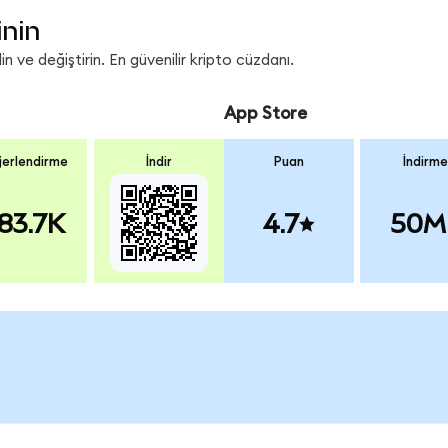
inin
 ve değiştirin. En güvenilir kripto cüzdanı.
App Store
erlendirme
İndir
Puan
İndirme
83.7K
4.7
50M