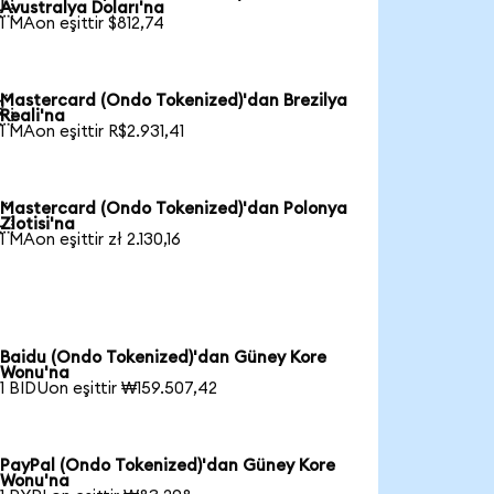

Avustralya Doları'na
1 MAon eşittir $812,74
Mastercard (Ondo Tokenized)'dan Brezilya

Reali'na
1 MAon eşittir R$2.931,41
Mastercard (Ondo Tokenized)'dan Polonya

Zlotisi'na
1 MAon eşittir zł 2.130,16
Baidu (Ondo Tokenized)'dan Güney Kore
Wonu'na
1 BIDUon eşittir ₩159.507,42
PayPal (Ondo Tokenized)'dan Güney Kore
Wonu'na