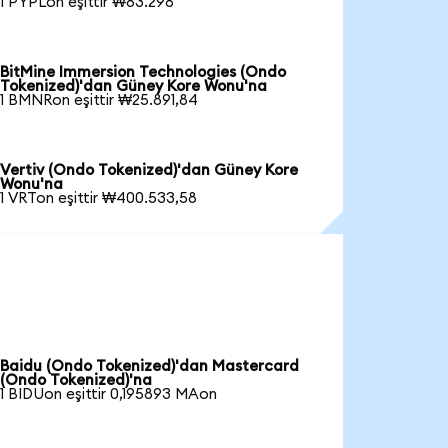
1 PYPLon eşittir ₩83.298
BitMine Immersion Technologies (Ondo
Tokenized)'dan Güney Kore Wonu'na
1 BMNRon eşittir ₩25.891,84
Vertiv (Ondo Tokenized)'dan Güney Kore
Wonu'na
1 VRTon eşittir ₩400.533,58
Baidu (Ondo Tokenized)'dan Mastercard
(Ondo Tokenized)'na
1 BIDUon eşittir 0,195893 MAon