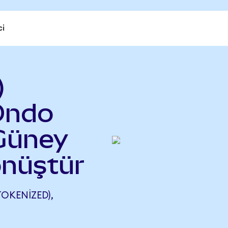
ci
)
Ondo
 Güney
nüştür
OKENIZED),