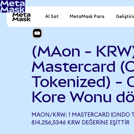
Al Sat
MetaMask Para
Geliştiri
(MAon - KRW
Mastercard (
Tokenized) -
Kore Wonu dö
MAON/KRW: 1 MASTERCARD (ONDO T
814.256,5346 KRW DEĞERINE EŞITTIR