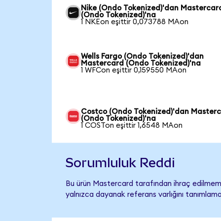
Nike (Ondo Tokenized)'dan Mastercar
(Ondo Tokenized)'na
1 NKEon eşittir 0,073788 MAon
Wells Fargo (Ondo Tokenized)'dan
Mastercard (Ondo Tokenized)'na
1 WFCon eşittir 0,159550 MAon
Costco (Ondo Tokenized)'dan Master
(Ondo Tokenized)'na
1 COSTon eşittir 1,6548 MAon
Sorumluluk Reddi
Bu ürün Mastercard tarafından ihraç edilmemiş
yalnızca dayanak referans varlığını tanımlama