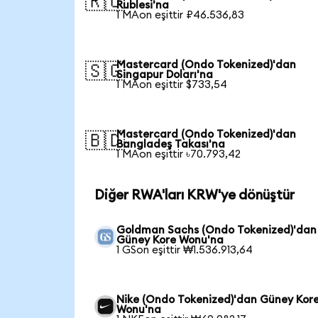
🇷🇺
Rublesi'na
1 MAon eşittir ₽46.536,83
Mastercard (Ondo Tokenized)'dan
🇸🇬
Singapur Doları'na
1 MAon eşittir $733,54
Mastercard (Ondo Tokenized)'dan
🇧🇩
Bangladeş Takası'na
1 MAon eşittir ৳70.793,42
Diğer RWA'ları KRW'ye dönüştür
Goldman Sachs (Ondo Tokenized)'dan
Güney Kore Wonu'na
1 GSon eşittir ₩1.536.913,64
Nike (Ondo Tokenized)'dan Güney Kor
Wonu'na