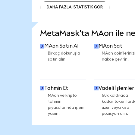
DAHA FAZLA İSTATİSTİK GÖR
DAHA FAZLA İSTATİSTİK GÖR
MetaMask'ta MAon ile nele
MAon Satın Al
MAon Sat
Birkaç dokunuşla
MAon coin'leriniz
satın alın.
nakde çevirin.
Tahmin Et
Vadeli İşlemler
MAon ve kripto
50x kaldıraca
tahmin
kadar token'lard
piyasalarında işlem
uzun veya kısa
yapın.
pozisyon alın.