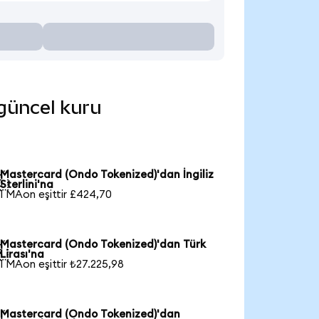
 güncel kuru
Mastercard (Ondo Tokenized)'dan İngiliz

Sterlini'na
1 MAon eşittir £424,70
Mastercard (Ondo Tokenized)'dan Türk

Lirası'na
1 MAon eşittir ₺27.225,98
Mastercard (Ondo Tokenized)'dan