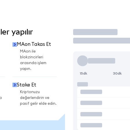
r yapılır
İşlem Yap
MAon Takas Et
i
MAon ile
blokzincirleri
arasında işlem
yapın.
15dk
30dk
Stake Et
Kriptonuzu
a
değerlendirin ve
pasif gelir elde edin.