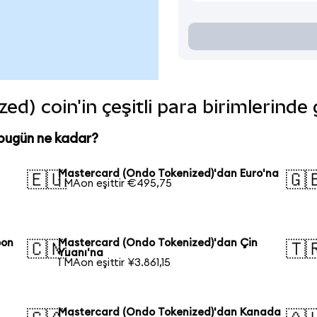
d) coin'in çeşitli para birimlerinde
bugün ne kadar?
Mastercard (Ondo Tokenized)'dan Euro'na
🇪🇺
🇬
1 MAon eşittir €495,75
pon
Mastercard (Ondo Tokenized)'dan Çin
🇨🇳
🇹
Yuanı'na
1 MAon eşittir ¥3.861,15
Mastercard (Ondo Tokenized)'dan Kanada