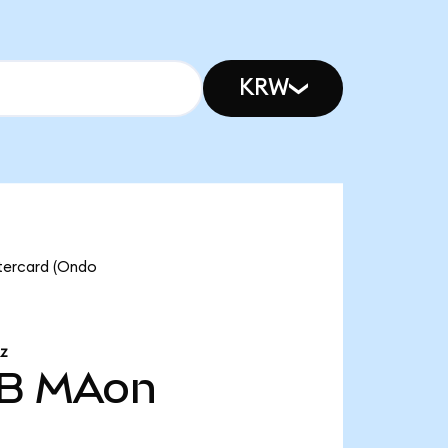
KRW
tercard (Ondo
RZ
 B
MAon