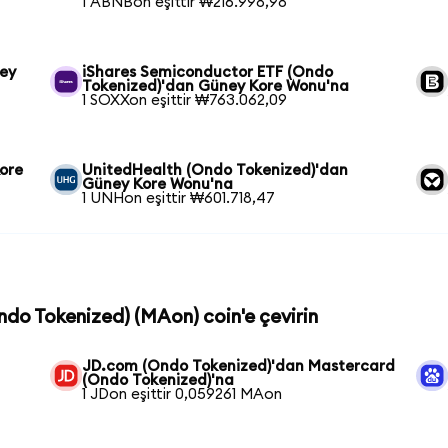
1 ABNBon eşittir ₩216.998,98
ney
iShares Semiconductor ETF (Ondo
Tokenized)'dan Güney Kore Wonu'na
1 SOXXon eşittir ₩763.062,09
ore
UnitedHealth (Ondo Tokenized)'dan
Güney Kore Wonu'na
1 UNHon eşittir ₩601.718,47
ndo Tokenized) (MAon) coin'e çevirin
JD.com (Ondo Tokenized)'dan Mastercard
(Ondo Tokenized)'na
1 JDon eşittir 0,059261 MAon