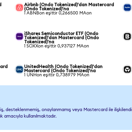
d
Airbnb (Ondo Tokenized)'dan Mastercard
(Ondo Tokenized)'na
1 ABNBon eşittir 0,266500 MAon
iShares Semiconductor ETF (Ondo
Tokenized)'dan Mastercard (Ondo
Tokenized)'na
1 SOXXon eşittir 0,937127 MAon
card
UnitedHealth (Ondo Tokenized)'dan
Mastercard (Ondo Tokenized)'na
1 UNHon eşittir 0,738979 MAon
, desteklenmemiş, onaylanmamış veya Mastercard ile ilişkilendiril
k amacıyla kullanılmaktadır.