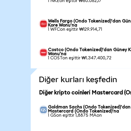
1 NKEon eşittir ₩60.082,17
Wells Fargo (Ondo Tokenized)'dan Gü
Kore Wonu'na
1 WFCon eşittir ₩129.914,71
Costco (Ondo Tokenized)'dan Güney K
Wonu'na
1 COSTon eşittir ₩1.347.400,72
Diğer kurları keşfedin
Diğer kripto coinleri Mastercard (O
Goldman Sachs (Ondo Tokenized)'dan
Mastercard (Ondo Tokenized)'na
1 GSon eşittir 1,8875 MAon