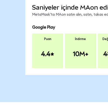
Saniyeler içinde MAon ed
MetaMask'ta MAon satın alın, satın, takas edin
Google Play
Puan
İndirme
Değ
4.4
10M+
4