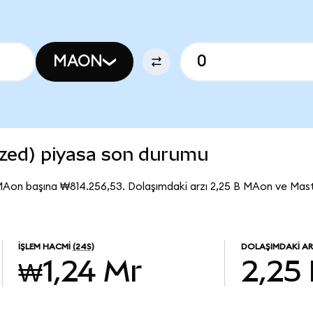
MAON
zed) piyasa son durumu
MAon başına ₩814.256,53. Dolaşımdaki arzı 2,25 B MAon ve Mas
İŞLEM HACMI
(24S)
DOLAŞIMDAKI A
₩1,24 Mr
2,25