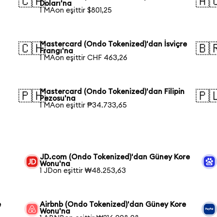
🇨🇦
🇦
Doları'na
1 MAon eşittir $801,25
Mastercard (Ondo Tokenized)'dan İsviçre
🇨🇭
🇧
Frangı'na
1 MAon eşittir CHF 463,26
Mastercard (Ondo Tokenized)'dan Filipin
🇵🇭
🇵
Pezosu'na
1 MAon eşittir ₱34.733,65
JD.com (Ondo Tokenized)'dan Güney Kore
Wonu'na
1 JDon eşittir ₩48.253,63
e
Airbnb (Ondo Tokenized)'dan Güney Kore
Wonu'na