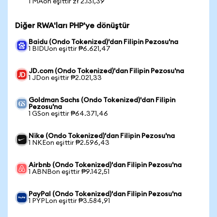
1 MAon eşittir zł 2.131,39
Diğer RWA'ları PHP'ye dönüştür
Baidu (Ondo Tokenized)'dan Filipin Pezosu'na
1 BIDUon eşittir ₱6.621,47
JD.com (Ondo Tokenized)'dan Filipin Pezosu'na
1 JDon eşittir ₱2.021,33
Goldman Sachs (Ondo Tokenized)'dan Filipin
Pezosu'na
1 GSon eşittir ₱64.371,46
Nike (Ondo Tokenized)'dan Filipin Pezosu'na
1 NKEon eşittir ₱2.596,43
Airbnb (Ondo Tokenized)'dan Filipin Pezosu'na
1 ABNBon eşittir ₱9.142,51
PayPal (Ondo Tokenized)'dan Filipin Pezosu'na
1 PYPLon eşittir ₱3.584,91