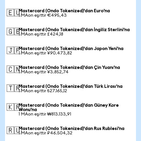
Mastercard (Ondo Tokenized)'dan Euro'na
🇪🇺
1 MAon eşittir €495,43
Mastercard (Ondo Tokenized)'dan İngiliz Sterlini'na
🇬🇧
1 MAon eşittir £424,18
Mastercard (Ondo Tokenized)'dan Japon Yeni'na
🇯🇵
1 MAon eşittir ¥90.473,82
Mastercard (Ondo Tokenized)'dan Çin Yuanı'na
🇨🇳
1 MAon eşittir ¥3.852,74
Mastercard (Ondo Tokenized)'dan Türk Lirası'na
🇹🇷
1 MAon eşittir ₺27.165,12
Mastercard (Ondo Tokenized)'dan Güney Kore
🇰🇷
Wonu'na
1 MAon eşittir ₩813.133,91
Mastercard (Ondo Tokenized)'dan Rus Rublesi'na
🇷🇺
1 MAon eşittir ₽46.504,32