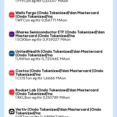
1 PYPLon eşittir 0,103317 MAon
Wells Fargo (Ondo Tokenized)'dan Mastercard
(Ondo Tokenized)'na
1 WFCon eşittir 0,156771 MAon
iShares Semiconductor ETF (Ondo Tokenized)'dan
Mastercard (Ondo Tokenized)'na
1 SOXXon eşittir 0,939227 MAon
UnitedHealth (Ondo Tokenized)'dan Mastercard
(Ondo Tokenized)'na
1 UNHon eşittir 0,723465 MAon
Costco (Ondo Tokenized)'dan Mastercard (Ondo
Tokenized)'na
1 COSTon eşittir 1,6666 MAon
Rocket Lab (Ondo Tokenized)'dan Mastercard
(Ondo Tokenized)'na
1 RKLBon eşittir 0,130789 MAon
Vertiv (Ondo Tokenized)'dan Mastercard (Ondo
Tokenized)'na