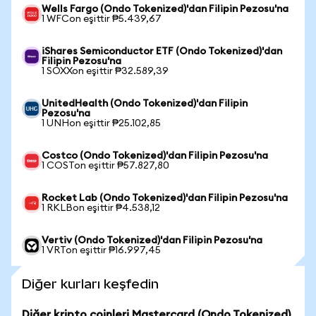
Wells Fargo (Ondo Tokenized)'dan Filipin Pezosu'na
1 WFCon eşittir ₱5.439,67
iShares Semiconductor ETF (Ondo Tokenized)'dan
Filipin Pezosu'na
1 SOXXon eşittir ₱32.589,39
UnitedHealth (Ondo Tokenized)'dan Filipin
Pezosu'na
1 UNHon eşittir ₱25.102,85
Costco (Ondo Tokenized)'dan Filipin Pezosu'na
1 COSTon eşittir ₱57.827,80
Rocket Lab (Ondo Tokenized)'dan Filipin Pezosu'na
1 RKLBon eşittir ₱4.538,12
Vertiv (Ondo Tokenized)'dan Filipin Pezosu'na
1 VRTon eşittir ₱16.997,45
Diğer kurları keşfedin
Diğer kripto coinleri Mastercard (Ondo Tokenized)