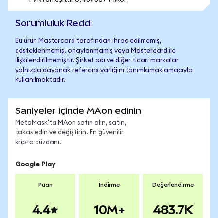
1 VRTon eşittir 0,489867 MAon
Sorumluluk Reddi
Bu ürün Mastercard tarafından ihraç edilmemiş,
desteklenmemiş, onaylanmamış veya Mastercard ile
ilişkilendirilmemiştir. Şirket adı ve diğer ticari markalar
yalnızca dayanak referans varlığını tanımlamak amacıyla
kullanılmaktadır.
Saniyeler içinde MAon edinin
MetaMask'ta MAon satın alın, satın,
takas edin ve değiştirin. En güvenilir
kripto cüzdanı.
Google Play
Puan
İndirme
Değerlendirme
4.4
10M+
483.7K