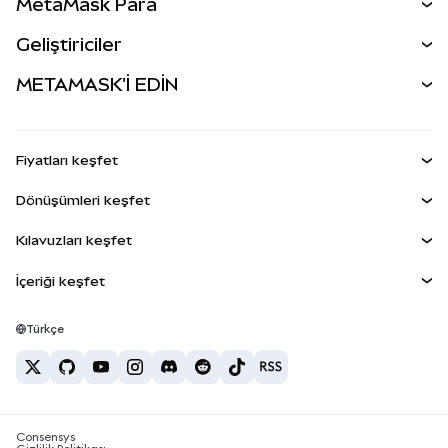
MetaMask Para
Tahmin Et
YENİ
Kripto Al
Geliştiriciler
Perps
YENİ
MetaMask Kart
Dökümantasyon
METAMASK'İ EDİN
RWA'lar
mUSD
YENİ
Kontrol Paneli
İşlem Kalkanı
Kazan
Smart Accounts Kit
Agent Wallet
YENİ
Fiyatları keşfet
Gömülü Cüzdanlar
Snap'ler
Bitcoin Fiyatı
Dönüşümleri keşfet
MetaMask Connect
Ethereum Fiyatı
Ödüller
YENİ
BTC'den USD'ye
Solana Fiyatı
Kılavuzları keşfet
Snap'ler
Güvenlik
ETH'den USD'ye
BTC Satın Al
Shiba Inu Fiyatı
USDT'den INR'ye
İçeriği keşfet
Web3 Servisleri
Destek
ETH Satın Al
Pepe Fiyatı
Bitcoin cüzdanı
BTC'den USDT'ye
SOL Satın Al
Kariyer
Tether Fiyatı
Solana cüzdanı
Türkçe
BTC'den INR'ye
PEPE Satın Al
İletişim
USDC Fiyatı
En iyi kripto kartları
ETH'den USDT'ye
USDT Satın Al
Chainlink Fiyatı
En iyi mobil kripto cüzdanlar
USDT'den PHP'ye
USDC Satın Al
Polymarket nedir?
BTC'den EUR'ya
Consensys
SHIB Satın Al