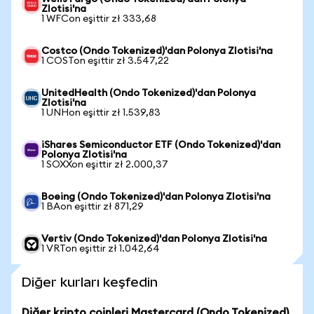
Zlotisi'na
1 WFCon eşittir zł 333,68
Costco (Ondo Tokenized)'dan Polonya Zlotisi'na
1 COSTon eşittir zł 3.547,22
UnitedHealth (Ondo Tokenized)'dan Polonya
Zlotisi'na
1 UNHon eşittir zł 1.539,83
iShares Semiconductor ETF (Ondo Tokenized)'dan
Polonya Zlotisi'na
1 SOXXon eşittir zł 2.000,37
Boeing (Ondo Tokenized)'dan Polonya Zlotisi'na
1 BAon eşittir zł 871,29
Vertiv (Ondo Tokenized)'dan Polonya Zlotisi'na
1 VRTon eşittir zł 1.042,64
Diğer kurları keşfedin
Diğer kripto coinleri Mastercard (Ondo Tokenized)