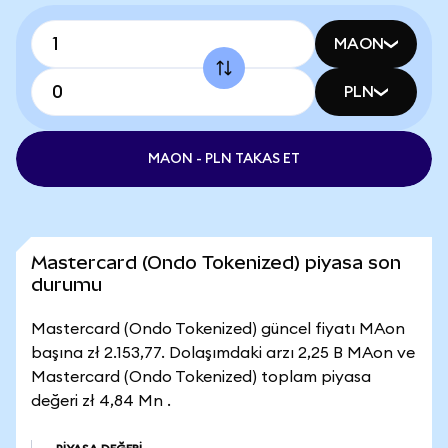
MAON
PLN
MAON - PLN TAKAS ET
Mastercard (Ondo Tokenized) piyasa son
durumu
Mastercard (Ondo Tokenized) güncel fiyatı MAon
başına zł 2.153,77. Dolaşımdaki arzı 2,25 B MAon ve
Mastercard (Ondo Tokenized) toplam piyasa
değeri zł 4,84 Mn .