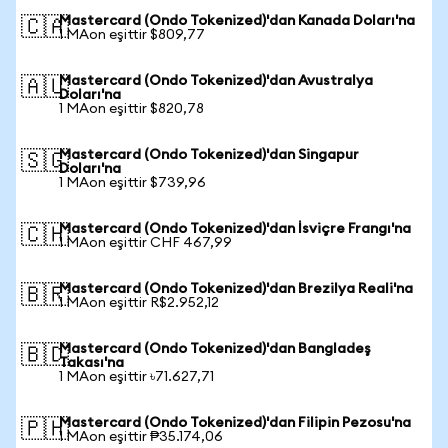
Mastercard (Ondo Tokenized)'dan Kanada Doları'na
🇨🇦
1 MAon eşittir $809,77
Mastercard (Ondo Tokenized)'dan Avustralya
🇦🇺
Doları'na
1 MAon eşittir $820,78
Mastercard (Ondo Tokenized)'dan Singapur
🇸🇬
Doları'na
1 MAon eşittir $739,96
Mastercard (Ondo Tokenized)'dan İsviçre Frangı'na
🇨🇭
1 MAon eşittir CHF 467,99
Mastercard (Ondo Tokenized)'dan Brezilya Reali'na
🇧🇷
1 MAon eşittir R$2.952,12
Mastercard (Ondo Tokenized)'dan Bangladeş
🇧🇩
Takası'na
1 MAon eşittir ৳71.627,71
Mastercard (Ondo Tokenized)'dan Filipin Pezosu'na
🇵🇭
1 MAon eşittir ₱35.174,06