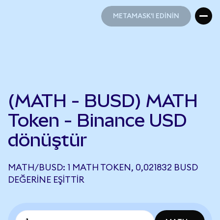
METAMASK'I EDİNİN
METAMASK'I EDİNİN
(MATH - BUSD) MATH
Token - Binance USD
dönüştür
MATH/BUSD: 1 MATH TOKEN, 0,021832 BUSD
DEĞERINE EŞITTIR