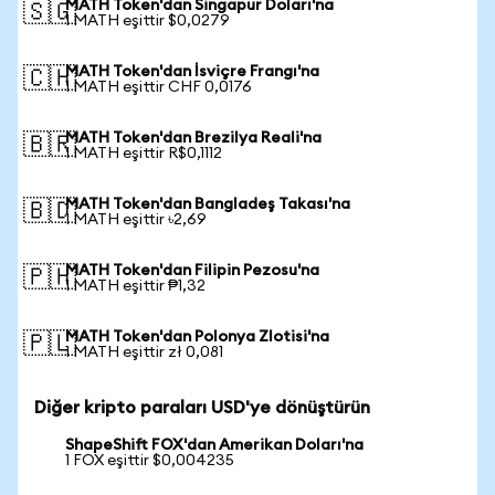
MATH Token'dan Singapur Doları'na
🇸🇬
1 MATH eşittir $0,0279
MATH Token'dan İsviçre Frangı'na
🇨🇭
1 MATH eşittir CHF 0,0176
MATH Token'dan Brezilya Reali'na
🇧🇷
1 MATH eşittir R$0,1112
MATH Token'dan Bangladeş Takası'na
🇧🇩
1 MATH eşittir ৳2,69
MATH Token'dan Filipin Pezosu'na
🇵🇭
1 MATH eşittir ₱1,32
MATH Token'dan Polonya Zlotisi'na
🇵🇱
1 MATH eşittir zł 0,081
Diğer kripto paraları USD'ye dönüştürün
ShapeShift FOX'dan Amerikan Doları'na
1 FOX eşittir $0,004235