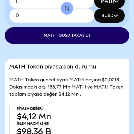
MATH
BUSD
MATH - BUSD TAKAS ET
MATH Token piyasa son durumu
MATH Token güncel fiyatı MATH başına $0,0218.
Dolaşımdaki arzı 188,77 Mn MATH ve MATH Token
toplam piyasa değeri $4,12 Mn .
PIYASA DEĞERI
$4,12 Mn
İŞLEM HACMI
(24S)
$98,36 B