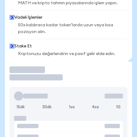
MATH ve kripto tahmin piyasalarında işlem yapın.
Vadeli İşlemler
50x kaldıraca kadar token'larda uzun veya kısa
pozisyon alın.
Stake Et
Kriptonuzu değerlendirin ve pasif gelir elde edin.
İşlem Yap
15dk
30dk
1sa
4sa
1G