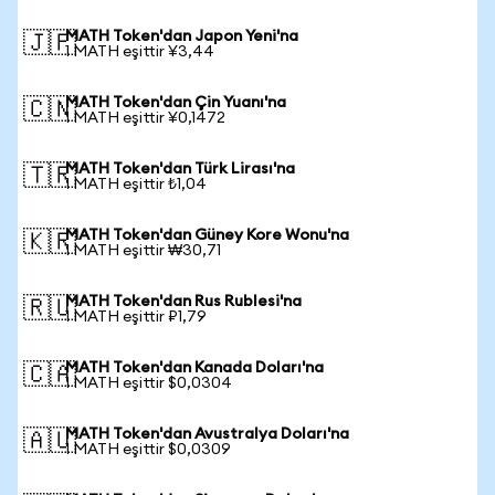
MATH Token'dan Japon Yeni'na
🇯🇵
1 MATH eşittir ¥3,44
MATH Token'dan Çin Yuanı'na
🇨🇳
1 MATH eşittir ¥0,1472
MATH Token'dan Türk Lirası'na
🇹🇷
1 MATH eşittir ₺1,04
MATH Token'dan Güney Kore Wonu'na
🇰🇷
1 MATH eşittir ₩30,71
MATH Token'dan Rus Rublesi'na
🇷🇺
1 MATH eşittir ₽1,79
MATH Token'dan Kanada Doları'na
🇨🇦
1 MATH eşittir $0,0304
MATH Token'dan Avustralya Doları'na
🇦🇺
1 MATH eşittir $0,0309