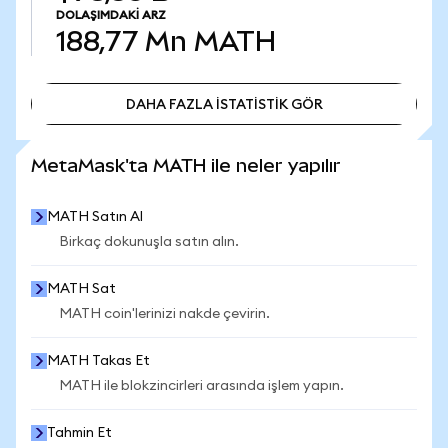
DOLAŞIMDAKI ARZ
188,77 Mn
MATH
DAHA FAZLA İSTATİSTİK GÖR
DAHA FAZLA İSTATİSTİK GÖR
MetaMask'ta MATH ile neler yapılır
MATH Satın Al
Birkaç dokunuşla satın alın.
MATH Sat
MATH coin'lerinizi nakde çevirin.
MATH Takas Et
MATH ile blokzincirleri arasında işlem yapın.
Tahmin Et