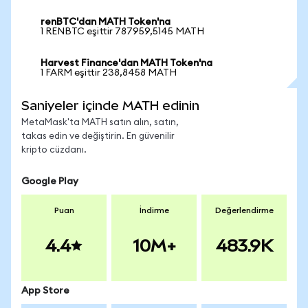
renBTC'dan MATH Token'na
1 RENBTC eşittir 787959,5145 MATH
Harvest Finance'dan MATH Token'na
1 FARM eşittir 238,8458 MATH
Saniyeler içinde MATH edinin
MetaMask'ta MATH satın alın, satın,
takas edin ve değiştirin. En güvenilir
kripto cüzdanı.
Google Play
Puan
İndirme
Değerlendirme
4.4
10M+
483.9K
App Store