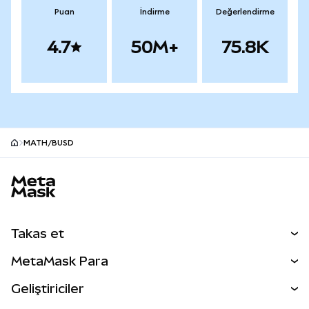
Puan
İndirme
Değerlendirme
4.7
50M+
75.8K
MATH/BUSD
MetaMask site alt bilgisi
Takas et
Takas İşlemleri
MetaMask Para
Tahmin Et
YENİ
Kripto Al
Geliştiriciler
Perps
YENİ
MetaMask Kart
Dökümantasyon