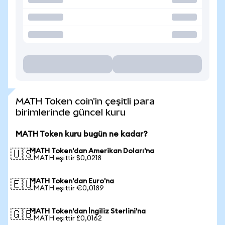
MATH Token coin'in çeşitli para
birimlerinde güncel kuru
MATH Token kuru bugün ne kadar?
MATH Token'dan Amerikan Doları'na
🇺🇸
1 MATH eşittir $0,0218
MATH Token'dan Euro'na
🇪🇺
1 MATH eşittir €0,0189
MATH Token'dan İngiliz Sterlini'na
🇬🇧
1 MATH eşittir £0,0162